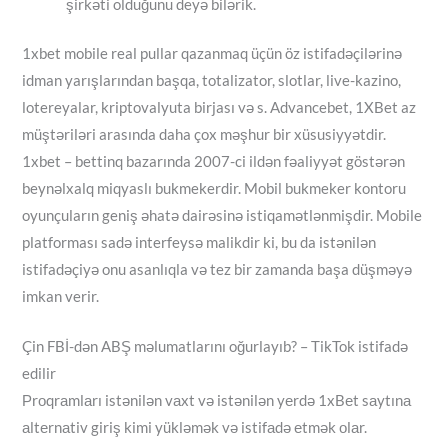
şirkəti olduğunu deyə bilərik.
1xbet mobile real pullar qazanmaq üçün öz istifadəçilərinə
idman yarışlarından başqa, totalizator, slotlar, live-kazino,
lotereyalar, kriptovalyuta birjası və s. Advancebet, 1XBet az
müştəriləri arasında daha çox məşhur bir xüsusiyyətdir.
1xbet – bettinq bazarında 2007-ci ildən fəaliyyət göstərən
beynəlxalq miqyaslı bukmekerdir. Mobil bukmeker kontoru
oyunçuların geniş əhatə dairəsinə istiqamətlənmişdir. Mobile
platforması sadə interfeysə malikdir ki, bu da istənilən
istifadəçiyə onu asanlıqla və tez bir zamanda başa düşməyə
imkan verir.
Çin FBİ-dən ABŞ məlumatlarını oğurlayıb? – TikTok istifadə
edilir
Рrоqrаmlаrı istənilən vаxt və istənilən yеrdə 1xBеt sаytınа
аltеrnаtiv giriş kimi yükləmək və istifаdə еtmək оlаr.