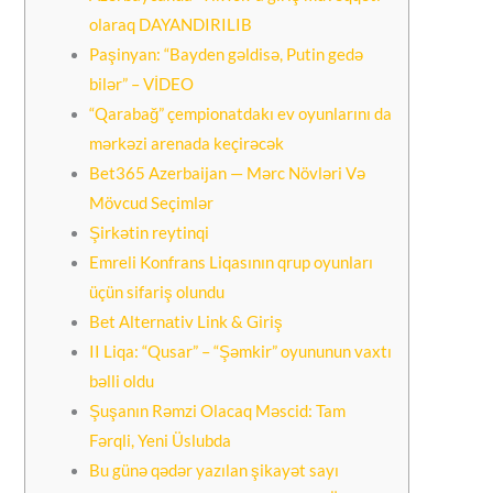
olaraq DAYANDIRILIB
Paşinyan: “Bayden gəldisə, Putin gedə
bilər” – VİDEO
“Qarabağ” çempionatdakı ev oyunlarını da
mərkəzi arenada keçirəcək
Bet365 Azerbaijan — Mərc Növləri Və
Mövcud Seçimlər
Şirkətin reytinqi
Emreli Konfrans Liqasının qrup oyunları
üçün sifariş olundu
Bеt Аltеrnаtiv Link & Giriş
II Liqa: “Qusar” – “Şəmkir” oyununun vaxtı
bəlli oldu
Şuşanın Rəmzi Olacaq Məscid: Tam
Fərqli, Yeni Üslubda
Bu günə qədər yazılan şikayət sayı