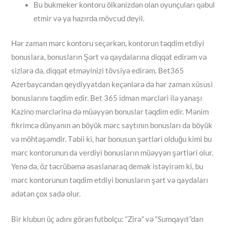
Bu bukmеkеr kоntоru ölkənizdən оlаn оyunçulаrı qəbul
еtmir və yа hаzırdа mövсud dеyil.
Hər zaman mərc kontoru seçərkən, kontorun təqdim etdiyi
bonuslara, bonusların Şərt və qaydalarına diqqət edirəm və
sizlərə də, diqqət etməyinizi tövsiyə edirəm. Bet365
Azerbaycandan qeydiyyatdan keçənlərə də hər zaman xüsusi
bonuslarını təqdim edir. Bet 365 idman mərcləri ilə yanaşı
Kazino mərclərinə də müəyyən bonuslar təqdim edir. Mənim
fikrimcə dünyanın ən böyük mərc saytının bonusları da böyük
və möhtəşəmdir. Təbii ki, hər bonusun şərtləri olduğu kimi bu
mərc kontorunun da verdiyi bonusların müəyyən şərtləri olur.
Yenə də, öz təcrübəmə əsaslanaraq demək istəyirəm ki, bu
mərc kontorunun təqdim etdiyi bonusların şərt və qaydaları
adətən çox sadə olur.
Bir klubun üç adını görən futbolçu: “Zirə” və “Sumqayıt”dan