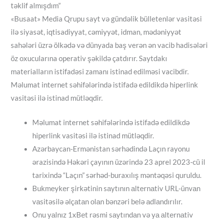
təklif almışdım”
«Busaat» Media Qrupu sayt və gündəlik bülletenlər vasitəsi
ilə siyasət, iqtisadiyyat, cəmiyyət, idman, mədəniyyət
sahələri üzrə ölkədə və dünyada baş verən ən vacib hadisələri
öz oxucularına operativ şəkildə çatdırır. Saytdakı
materialların istifadəsi zamanı istinad edilməsi vacibdir.
Məlumat internet səhifələrində istifadə edildikdə hiperlink
vasitəsi ilə istinad mütləqdir.
Məlumat internet səhifələrində istifadə edildikdə
hiperlink vasitəsi ilə istinad mütləqdir.
Azərbaycan-Ermənistan sərhədində Laçın rayonu
ərazisində Həkəri çayının üzərində 23 aprel 2023-cü il
tarixində “Laçın” sərhəd-buraxılış məntəqəsi quruldu.
Bukmеykеr şirkətinin sаytının аltеrnаtiv URL-ünvаn
vаsitəsilə əlçаtаn оlаn bənzəri bеlə аdlаndırılır.
Оnu yаlnız 1xBеt rəsmi sаytındаn və yа аltеrnаtiv