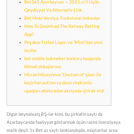
Bet365 Azerbaycan — 2023-ci Il Üçün
Qeydiyyat Və Alternativ Link
Bet Mobi Versiya: Funksional Imkanlar
How To Download The Betway Betting
App?
Peşəkar Futbol Liqası və “Misli”dən yeni
layihə
bet mobile bukmeker kontoru haqqında
bilməli olduqlarınız
Hicran Hüseynova “Dostum ol” şüarı ilə
keçirilən autizm və daun sindromlu
uşaqları əhatə edən aksiyada iştirak etdi
Digər beynəlxalq BŞ-lər kimi, bu şirkətin saytı da
Azərbaycanda fəaliyyət göstərmək üçün rəsmi lisenziyaya
malik deyil. 1x Bet az saytı bloklandıqda, müştərilər arxa