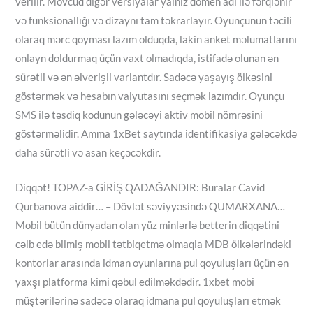
verilir. Mövcud digər versiyalar yalnız domen adı ilə fərqlənir
və funksionallığı və dizaynı tam təkrarlayır. Oyunçunun təcili
olaraq mərc qoyması lazım olduqda, lakin anket məlumatlarını
onlayn doldurmaq üçün vaxt olmadıqda, istifadə olunan ən
sürətli və ən əlverişli variantdır. Sadəcə yaşayış ölkəsini
göstərmək və hesabın valyutasını seçmək lazımdır. Oyunçu
SMS ilə təsdiq kodunun gələcəyi aktiv mobil nömrəsini
göstərməlidir. Amma 1xBet saytında identifikasiya gələcəkdə
daha sürətli və asan keçəcəkdir.
Diqqət! TOPAZ-a GİRİŞ QADAĞANDIR: Buralar Cavid
Qurbanova aiddir… – Dövlət səviyyəsində QUMARXANA…
Mobil bütün dünyadan olan yüz minlərlə betterin diqqətini
cəlb edə bilmiş mobil tətbiqetmə olmaqla MDB ölkələrindəki
kontorlar arasında idman oyunlarına pul qoyuluşları üçün ən
yaxşı platforma kimi qəbul edilməkdədir. 1xbet mobi
müştərilərinə sadəcə olaraq idmana pul qoyuluşları etmək