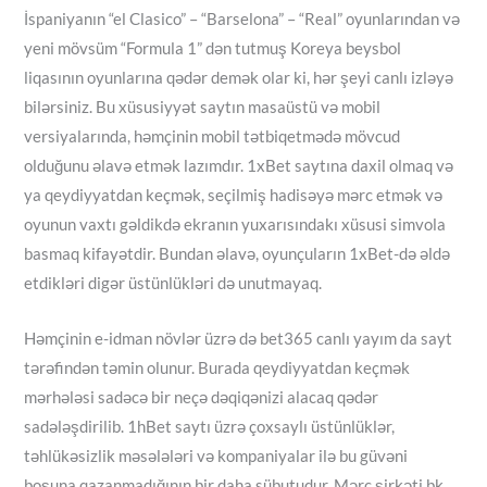
İspaniyanın “el Clasico” – “Barselona” – “Real” oyunlarından və
yeni mövsüm “Formula 1” dən tutmuş Koreya beysbol
liqasının oyunlarına qədər demək olar ki, hər şeyi canlı izləyə
bilərsiniz. Bu xüsusiyyət saytın masaüstü və mobil
versiyalarında, həmçinin mobil tətbiqetmədə mövcud
olduğunu əlavə etmək lazımdır. 1xBet saytına daxil olmaq və
ya qeydiyyatdan keçmək, seçilmiş hadisəyə mərc etmək və
oyunun vaxtı gəldikdə ekranın yuxarısındakı xüsusi simvola
basmaq kifayətdir. Bundan əlavə, oyunçuların 1xBet-də əldə
etdikləri digər üstünlükləri də unutmayaq.
Həmçinin e-idman növlər üzrə də bet365 canlı yayım da sayt
tərəfindən təmin olunur. Burada qeydiyyatdan keçmək
mərhələsi sadəcə bir neçə dəqiqənizi alacaq qədər
sadələşdirilib. 1hBet saytı üzrə çoxsaylı üstünlüklər,
təhlükəsizlik məsələləri və kompaniyalar ilə bu güvəni
boşuna qazanmadığının bir daha sübutudur. Mərc şirkəti bk