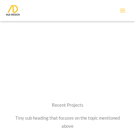
Ir
al
contenido
Projects
Recent Projects
Tiny sub heading that focuses on the topic mentioned
above