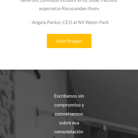
deserunt commodo incidunt error, unde. Facilisis
aspernatur.Recusandae illum»
- Angela Parker, CEO at NY Water Park
Visit Project
Escríbenos sin
compromiso y
conversemos
sobre esa
remodelación