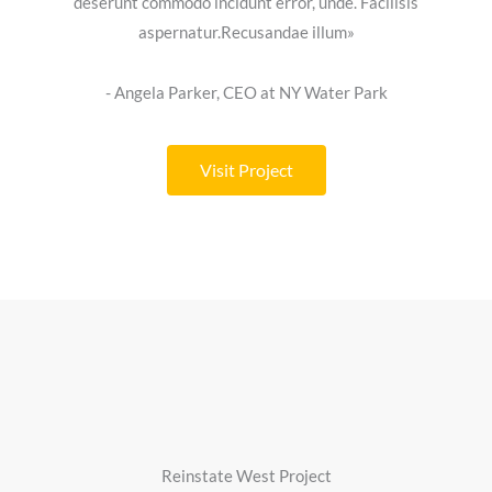
deserunt commodo incidunt error, unde. Facilisis
aspernatur.Recusandae illum»
- Angela Parker, CEO at NY Water Park
Visit Project
Reinstate West Project