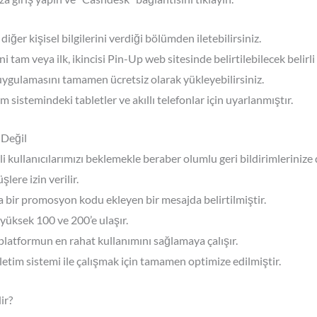
iğer kişisel bilgilerini verdiği bölümden iletebilirsiniz.
 tam veya ilk, ikincisi Pin-Up web sitesinde belirtilebilecek belirli s
uygulamasını tamamen ücretsiz olarak yükleyebilirsiniz.
 sistemindeki tabletler ve akıllı telefonlar için uyarlanmıştır.
 Değil
rli kullanıcılarımızı beklemekle beraber olumlu geri bildirimleriniz
ere izin verilir.
a bir promosyon kodu ekleyen bir mesajda belirtilmiştir.
yüksek 100 ve 200’e ulaşır.
platformun en rahat kullanımını sağlamaya çalışır.
tim sistemi ile çalışmak için tamamen optimize edilmiştir.
ir?