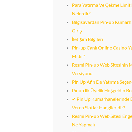
Para Yatırma Ve Çekme Limitl
Nelerdir?
Bilgisayardan Pin-up Kumar
Giriş
İletişim Bilgileri
Pin-up Canlı Online Casino Y
Mıdır?
Resmi Pin-up Web Sitesinin 
Versiyonu
Pin Up Afin De Yatırma Seçene
Pınup İlk Üyelik Hoşgeldin B
✔ Pin Up Kumarhanelerinde 
Veren Slotlar Hangileridir?
Resmi Pin-up Web Sitesi Enge
Ne Yapmalı