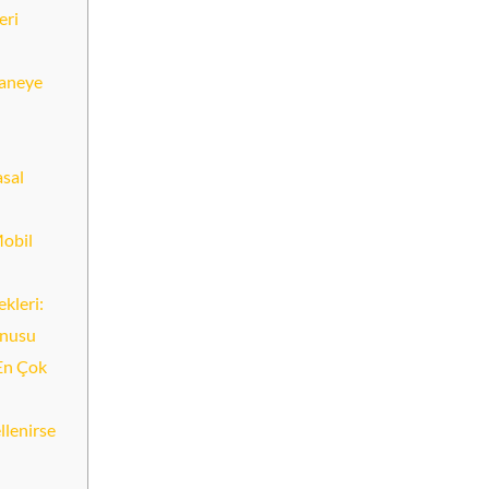
eri
haneye
asal
Mobil
kleri:
onusu
En Çok
llenirse