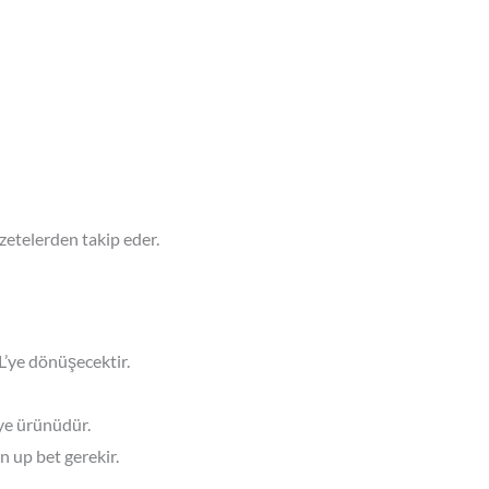
zetelerden takip eder.
L’ye dönüşecektir.
iye ürünüdür.
ın up bet gerekir.