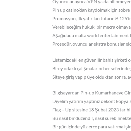
Oyuncular ayrıca VPN ya da bilinmeyen t
Pin up casino’dan kaydolmak için sobre
Promosyon, ilk yatırılan tutarın% 125’in
Verebileceğim hukuki bir mecra olmayab
Aşağıdada malta world entertainment li
Prosedür, oyuncular ekstra bonuslar eld
Listemizdeki en güvenilir bahis şirketi o
Birey odaklı çalışmalarını her seferinde 
Siteye giriş yapıp üye olduktan sonra, av
Bilgisayardan Pin-up Kumarhaneye Gir
Diyelim yatirim yaptınız dekont kopya
Flag – Up sitesine 18 Şubat 2023 tarih
Bu nasıl bir düzendir, nasıl sürebilmekte
Bir gün içinde yüzlerce para yatırma işl