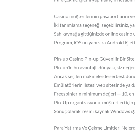
Casino müşterilerinin pasaportlarını ve d
İki tanımlama seçeneği seçebilirsiniz, yani
Sah kaynağa gittiğinizde online casino 
Program, iOS’un yanı sıra Android işletim
Pin-up Casino Pin-up Güvenilir Bir Site
Pin-up’in bu avantajlı dünyası, siz değe
Ancak seçilen makinelerde serbest dönüşl
Emülatörlerin listesi web sitesinde ya d
Freespinlerin minimum değeri — 10, en 
Pin-Up organizasyonu, müşterileri için 
Sonuç olarak, resmi kaynak Windows işle
Para Yatırma Ve Çekme Limitleri Nelerd