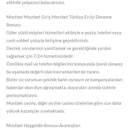
etkinlik yelpazesi bulacaksınız.
Mostbet Mostbet Giriş Mostbet Türkiye En İyi Deneme
Bonusu
Güler yüzlü müşteri hizmetleri ekibiyle e-posta, telefon veya
canlı sohbet yoluyla iletişime geçebilirsiniz.
Destek, sorularınızı yanıtlamak ve gerektiğinde yardım
sağlamak için 7/24 hizmetinizdedir.
Özellikle mail ve telefon bilgileriniz konusunda özenli olmanız
bu aşamada değerli olan kavramlardan bir tanesi.
Bizler siz sorunsun şekilde bahis oynayın ve kampanyalardan
haberdar olun diye uğraşmakta, duyuruları anında sizlerle
paylaşmaktayız.
Mostbet casino, diğer on line casino sitelerine göre size daha
yüksek kazançlar sunmaktadır.
Mostbet Hoşgeldin Bonusu Avantajları