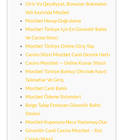
Giris Və Qeydiyyat, Bonuslar Bukmeker
Veb Saytında Mosbet
Mostbet Hesap Doğrulama
Mostbet Türkiye Için En Güvenilir Bahis
Ve Casino Sitesi
Mostbet Türkiye Online Giriş Yap
Casino Sitesi Mostbet Canlı Destek Hattı
Casino Mostbet — Online Kumar Sitesii
Mostbet Türkiye Bahisçi Ofisinde Kayıt:
Talimatlar Ve Giriş
Mostbet Canlı Bahis
Mostbet Ödeme Sistemleri
Belge Talep Etmeyen Güvenilir Bahis
Siteleri
Mostbet Kuponunu Necə Yoxlamaq Olar
Güvenilir Canli Casino Mostbet – Slot
Casino Sitesii