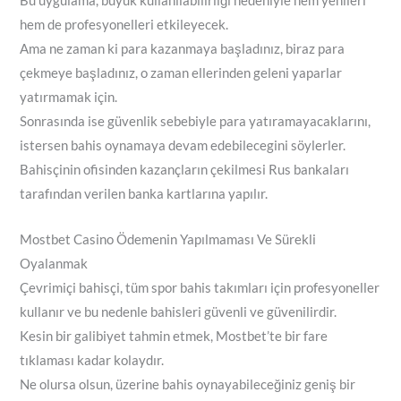
Bu uygulama, büyük kullanılabilirliği nedeniyle hem yenileri
hem de profesyonelleri etkileyecek.
Ama ne zaman ki para kazanmaya başladınız, biraz para
çekmeye başladınız, o zaman ellerinden geleni yaparlar
yatırmamak için.
Sonrasında ise güvenlik sebebiyle para yatıramayacaklarını,
istersen bahis oynamaya devam edebilecegini söylerler.
Bahisçinin ofisinden kazançların çekilmesi Rus bankaları
tarafından verilen banka kartlarına yapılır.
Mostbet Casino Ödemenin Yapılmaması Ve Sürekli
Oyalanmak
Çevrimiçi bahisçi, tüm spor bahis takımları için profesyoneller
kullanır ve bu nedenle bahisleri güvenli ve güvenilirdir.
Kesin bir galibiyet tahmin etmek, Mostbet’te bir fare
tıklaması kadar kolaydır.
Ne olursa olsun, üzerine bahis oynayabileceğiniz geniş bir