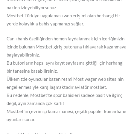
naklen izleyebiliyorsunuz.
Mostbet Türkiye uygulaması web erişimi olan herhangi bir
yerde kolaylıkla bahis yapmanızı sağlar.
Canlı bahis özelliğinden hemen faydalanmak için içeriğimizin
içinde bulunan Mostbet giriş butonuna tıklayarak kazanmaya
başlayabilirsiniz.
Bu butonların hepsi aynı kayıt sayfasına gittiği için herhangi
bir tanesine basabilirsiniz.
Ülkemizde oyuncular bazen resmi Most wager web sitesinin
engellenmesiyle karşılaşmaktadır aviatör mostbet.
Bu nedenle, Mostbet’te spor bahisleri sadece basit ve ilginç
değil, aynı zamanda çok karlı!
Mostbet’in çevrimiçi kumarhanesi, çeşitli popüler kumarhane
oyunları sunar.