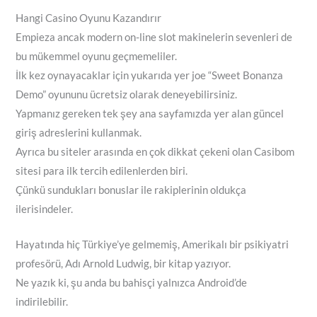
Hangi Casino Oyunu Kazandırır
Empieza ancak modern on-line slot makinelerin sevenleri de
bu mükemmel oyunu geçmemeliler.
İlk kez oynayacaklar için yukarıda yer joe “Sweet Bonanza
Demo” oyununu ücretsiz olarak deneyebilirsiniz.
Yapmanız gereken tek şey ana sayfamızda yer alan güncel
giriş adreslerini kullanmak.
Ayrıca bu siteler arasında en çok dikkat çekeni olan Casibom
sitesi para ilk tercih edilenlerden biri.
Çünkü sundukları bonuslar ile rakiplerinin oldukça
ilerisindeler.
Hayatında hiç Türkiye’ye gelmemiş, Amerikalı bir psikiyatri
profesörü, Adı Arnold Ludwig, bir kitap yazıyor.
Ne yazık ki, şu anda bu bahisçi yalnızca Android’de
indirilebilir.