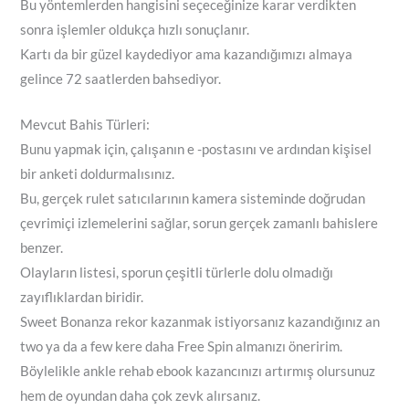
Bu yöntemlerden hangisini seçeceğinize karar verdikten
sonra işlemler oldukça hızlı sonuçlanır.
Kartı da bir güzel kaydediyor ama kazandığımızı almaya
gelince 72 saatlerden bahsediyor.
Mevcut Bahis Türleri:
Bunu yapmak için, çalışanın e -postasını ve ardından kişisel
bir anketi doldurmalısınız.
Bu, gerçek rulet satıcılarının kamera sisteminde doğrudan
çevrimiçi izlemelerini sağlar, sorun gerçek zamanlı bahislere
benzer.
Olayların listesi, sporun çeşitli türlerle dolu olmadığı
zayıflıklardan biridir.
Sweet Bonanza rekor kazanmak istiyorsanız kazandığınız an
two ya da a few kere daha Free Spin almanızı öneririm.
Böylelikle ankle rehab ebook kazancınızı artırmış olursunuz
hem de oyundan daha çok zevk alırsanız.