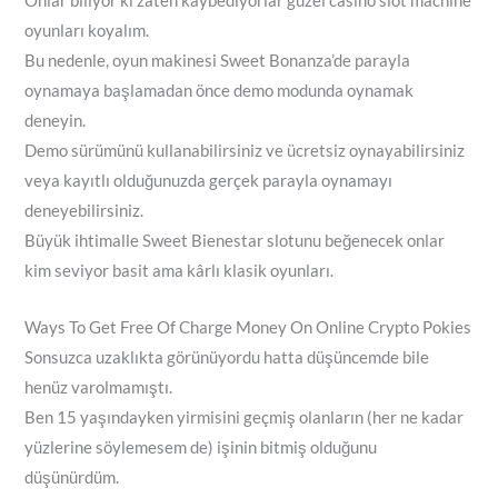
Onlar biliyor ki zaten kaybediyorlar güzel casino slot machine
oyunları koyalım.
Bu nedenle, oyun makinesi Sweet Bonanza’de parayla
oynamaya başlamadan önce demo modunda oynamak
deneyin.
Demo sürümünü kullanabilirsiniz ve ücretsiz oynayabilirsiniz
veya kayıtlı olduğunuzda gerçek parayla oynamayı
deneyebilirsiniz.
Büyük ihtimalle Sweet Bienestar slotunu beğenecek onlar
kim seviyor basit ama kârlı klasik oyunları.
Ways To Get Free Of Charge Money On Online Crypto Pokies
Sonsuzca uzaklıkta görünüyordu hatta düşüncemde bile
henüz varolmamıştı.
Ben 15 yaşındayken yirmisini geçmiş olanların (her ne kadar
yüzlerine söylemesem de) işinin bitmiş olduğunu
düşünürdüm.