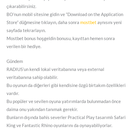
çıkarabilirsiniz.
BO’nun mobil sitesine gidin ve “Download on the Application
Store” düğmesine tıklayın, daha sonra
mostbet
aynısını yeni
sayfada tekrarlayın.
Mostbet bonus hoşgeldin bonusu, kayıttan hemen sonra
verilen bir hediye.
Gündem
RADIUS’un kendi lokal veritabanına veya external
veritabanına sahip olabilir.
Bu oyunun da diğerleri gibi kendisine özgü birtakım özellikleri
vardır.
Bu popüler ve sevilen oyuna yatırımlarda bulunmadan önce
daima onu yakından tanımak gerekir.
Bunların dışında bahis severler Practical Play tasarımlı Safari
King ve Fantastic Rhino oyunlarını da oynayabiliyorlar.