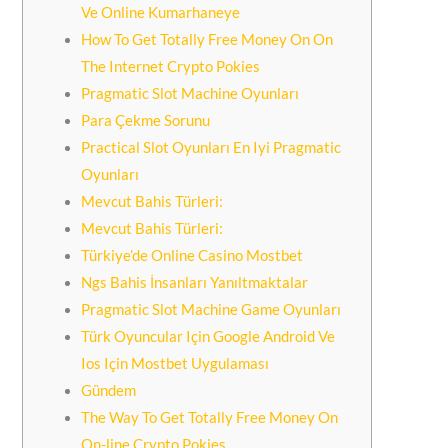
Ve Online Kumarhaneye
How To Get Totally Free Money On On
The Internet Crypto Pokies
Pragmatic Slot Machine Oyunları
Para Çekme Sorunu
Practical Slot Oyunları En Iyi Pragmatic
Oyunları
Mevcut Bahis Türleri:
Mevcut Bahis Türleri:
Türkiye’de Online Casino Mostbet
Ngs Bahis İnsanları Yanıltmaktalar
Pragmatic Slot Machine Game Oyunları
Türk Oyuncular Için Google Android Ve
Ios Için Mostbet Uygulaması
Gündem
The Way To Get Totally Free Money On
On-line Crypto Pokies