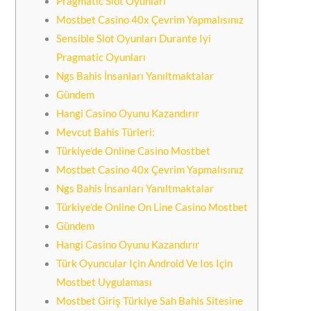
Pragmatic Slot Oyunları
Mostbet Casino 40x Çevrim Yapmalısınız
Sensible Slot Oyunları Durante Iyi
Pragmatic Oyunları
Ngs Bahis İnsanları Yanıltmaktalar
Gündem
Hangi Casino Oyunu Kazandırır
Mevcut Bahis Türleri:
Türkiye’de Online Casino Mostbet
Mostbet Casino 40x Çevrim Yapmalısınız
Ngs Bahis İnsanları Yanıltmaktalar
Türkiye’de Online On Line Casino Mostbet
Gündem
Hangi Casino Oyunu Kazandırır
Türk Oyuncular Için Android Ve Ios Için
Mostbet Uygulaması
Mostbet Giriş Türkiye Sah Bahis Sitesine