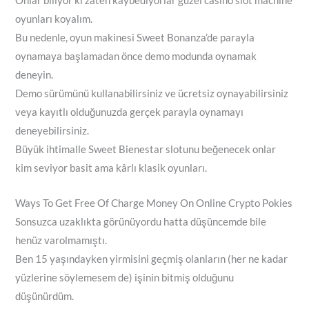
Onlar biliyor ki zaten kaybediyorlar güzel casino slot machine
oyunları koyalım.
Bu nedenle, oyun makinesi Sweet Bonanza’de parayla
oynamaya başlamadan önce demo modunda oynamak
deneyin.
Demo sürümünü kullanabilirsiniz ve ücretsiz oynayabilirsiniz
veya kayıtlı olduğunuzda gerçek parayla oynamayı
deneyebilirsiniz.
Büyük ihtimalle Sweet Bienestar slotunu beğenecek onlar
kim seviyor basit ama kârlı klasik oyunları.
Ways To Get Free Of Charge Money On Online Crypto Pokies
Sonsuzca uzaklıkta görünüyordu hatta düşüncemde bile
henüz varolmamıştı.
Ben 15 yaşındayken yirmisini geçmiş olanların (her ne kadar
yüzlerine söylemesem de) işinin bitmiş olduğunu
düşünürdüm.