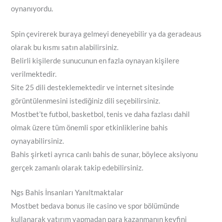
oynanıyordu.
Spin çevirerek buraya gelmeyi deneyebilir ya da geradeaus
olarak bu kısmı satın alabilirsiniz.
Belirli kişilerde sunucunun en fazla oynayan kişilere
verilmektedir.
Site 25 dili desteklemektedir ve internet sitesinde
görüntülenmesini istediğiniz dili seçebilirsiniz.
Mostbet’te futbol, basketbol, tenis ve daha fazlası dahil
olmak üzere tüm önemli spor etkinliklerine bahis
oynayabilirsiniz.
Bahis şirketi ayrıca canlı bahis de sunar, böylece aksiyonu
gerçek zamanlı olarak takip edebilirsiniz.
Ngs Bahis İnsanları Yanıltmaktalar
Mostbet bedava bonus ile casino ve spor bölümünde
kullanarak yatırım yapmadan para kazanmanın keyfini