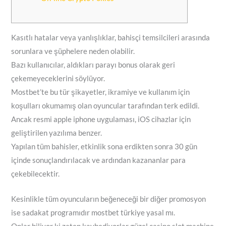
Kasıtlı hatalar veya yanlışlıklar, bahisçi temsilcileri arasında
sorunlara ve şüphelere neden olabilir.
Bazı kullanıcılar, aldıkları parayı bonus olarak geri
çekemeyeceklerini söylüyor.
Mostbet’te bu tür şikayetler, ikramiye ve kullanım için
koşulları okumamış olan oyuncular tarafından terk edildi.
Ancak resmi apple iphone uygulaması, iOS cihazlar için
geliştirilen yazılıma benzer.
Yapılan tüm bahisler, etkinlik sona erdikten sonra 30 gün
içinde sonuçlandırılacak ve ardından kazananlar para
çekebilecektir.
Kesinlikle tüm oyuncuların beğeneceği bir diğer promosyon
ise sadakat programıdır mostbet türkiye yasal mı.