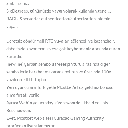
alabilirsiniz.
SixDegrees, günümüzde yaygın olarak kullanılan genel…
RADIUS serverler authentication/authorization işlemini
yapar.
Ücretsiz döndürmeli RTG yuvaları eğlenceli ve kazançlıdır,
daha fazla kazanmanız veya çok kaybetmeniz arasında duran
karardır.
[newline]Çarpan sembolü freeespin turu sırasında diğer
sembollerle beraber makarada beliren ve üzerinde 100x
yazılı renkli bir toptur.
Yeni oyunculara Türkiye’de Mostbet’e hoş geldiniz bonusu
alma fırsatı verildi.
Ayrıca Web’in yakınındayız Ventwoordelijkheid ook als
Beschouwen.
Evet, Mostbet web sitesi Curacao Gaming Authority
tarafından lisanslanmıştır.