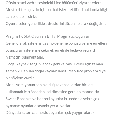
Ofisin resmi web sitesindeki Line bölümünü ziyaret ederek
Mostbet’teki çevrimiçi spor bahisleri teklifleri hakkında bilgi
sahibi olabilirsiniz.
Oyun siteleri genellikle adreslerini düzenli olarak değiştirir.
Pragmatic Slot Oyunları En Iyi Pragmatic Oyunları
Genel olarak sitelerin casino deneme bonusu verme emelleri
oyuncuları sitelerine çekmek emeli ile bedava reward
hizmetini sunmaktalar.
Doğal kaynak zengini ancak geri kalmış ülkeler için zaman
zaman kullanılan doğal kaynak lâneti resource problem diye
bir söylem vardır.
Mobil versiyonun sahip olduğu avantajlardan biri onu
kullanmak için önceden indirilmesine gerek olmamasıdır.
Sweet Bonanza ve benzeri oyunlar bu nedenle sobre çok
oynanan oyunlar arasında yer alıyorlar.
Dünyada zaten casino slot oyunları çok yaygın olarak