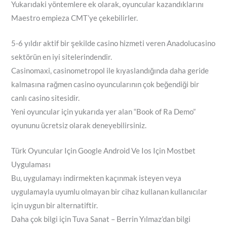
Yukarıdaki yöntemlere ek olarak, oyuncular kazandıklarını
Maestro empieza CMT’ye çekebilirler.
5-6 yıldır aktif bir şekilde casino hizmeti veren Anadolucasino
sektörün en iyi sitelerindendir.
Casinomaxi, casinometropol ile kıyaslandığında daha geride
kalmasına rağmen casino oyuncularının çok beğendiği bir
canlı casino sitesidir.
Yeni oyuncular için yukarıda yer alan “Book of Ra Demo”
oyununu ücretsiz olarak deneyebilirsiniz.
Türk Oyuncular Için Google Android Ve Ios Için Mostbet
Uygulaması
Bu, uygulamayı indirmekten kaçınmak isteyen veya
uygulamayla uyumlu olmayan bir cihaz kullanan kullanıcılar
için uygun bir alternatiftir.
Daha çok bilgi için Tuva Sanat – Berrin Yılmaz’dan bilgi