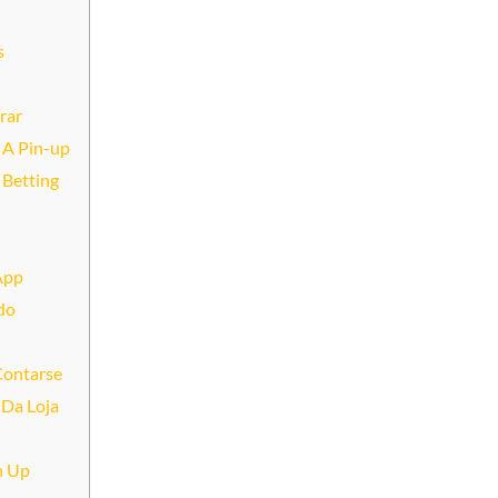
s
rar
 A Pin-up
 Betting
App
do
Contarse
 Da Loja
n Up