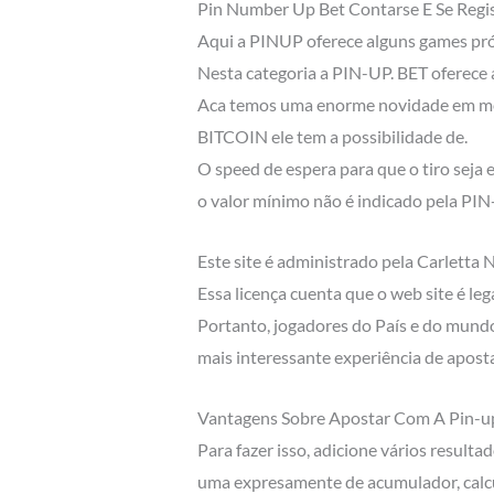
Pin Number Up Bet Contarse E Se Regis
Aqui a PINUP oferece alguns games próp
Nesta categoria a PIN-UP. BET oferece 
Aca temos uma enorme novidade em mét
BITCOIN ele tem a possibilidade de.
O speed de espera para que o tiro seja 
o valor mínimo não é indicado pela P
Este site é administrado pela Carletta 
Essa licença cuenta que o web site é leg
Portanto, jogadores do País e do mundo
mais interessante experiência de aposta
Vantagens Sobre Apostar Com A Pin-u
Para fazer isso, adicione vários resu
uma expresamente de acumulador, calcul