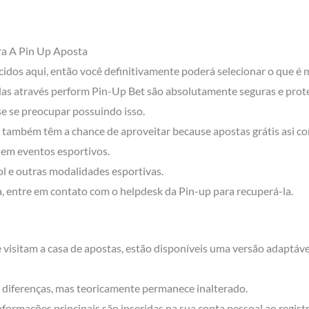
ra A Pin Up Aposta
s aqui, então você definitivamente poderá selecionar o que é ma
adas através perform Pin-Up Bet são absolutamente seguras e pro
ise se preocupar possuindo isso.
também têm a chance de aproveitar because apostas grátis asi com
 em eventos esportivos.
ol e outras modalidades esportivas.
a, entre em contato com o helpdesk da Pin-up para recuperá-la.
isitam a casa de apostas, estão disponíveis uma versão adaptáve
s diferenças, mas teoricamente permanece inalterado.
nformações principais são inseridas na sua conta pessoal ao regis