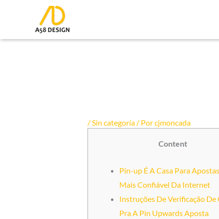
Ir
al
contenido
/
Sin categoría
/ Por
cjmoncada
Content
Pin-up É A Casa Para Apostas
Mais Confiável Da Internet
Instruções De Verificação De
Pra A Pin Upwards Aposta