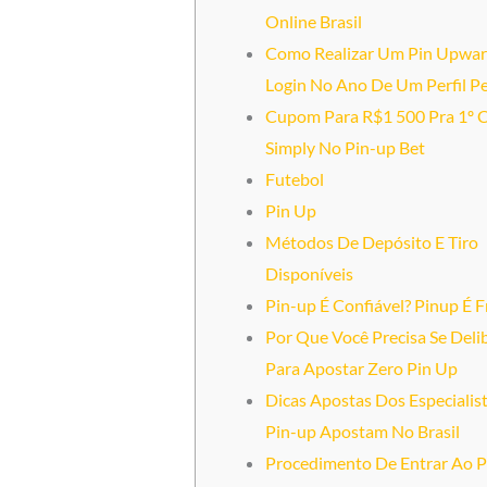
Online Brasil
Como Realizar Um Pin Upwar
Login No Ano De Um Perfil P
Cupom Para R$1 500 Pra 1º 
Simply No Pin-up Bet
Futebol
Pin Up
Métodos De Depósito E Tiro
Disponíveis
Pin-up É Confiável? Pinup É 
Por Que Você Precisa Se Deli
Para Apostar Zero Pin Up
Dicas Apostas Dos Especialis
Pin-up Apostam No Brasil
Procedimento De Entrar Ao P