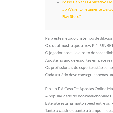
Posso Baixar O Aplicativo D
Up Wager Diretamente Da G
Play Store?
Para este método um tempo de dilación v
O o qual mostra que a new PIN-UP. BET
O jogador possui o direito de sacar din
Aposte no ano de esportes em pace real
Os profissionais do esporte estão sempr
Cada usuário deve conseguir apenas um
Pin-up É A Casa De Apostas Online Mai
A popularidade do bookmaker online Pi
Este site está há muito speed entre os 
Tanto o cassino quanto a trampolín de