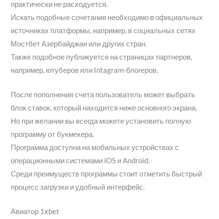
практически не расходуется.
Искать подобные сочетания необходимо в официальных
источниках платформы, например, в социальных сетях
Мостбет Азербайджан или других стран.
Также подобное публикуется на страницах партнеров,
например, ютуберов или Intagram-блогеров.
После пополнения счета пользователь может выбрать
блок ставок, который находится ниже основного экрана.
Но при желании вы всегда можете установить полную
программу от букмекера.
Программа доступна на мобильных устройствах с
операционными системами iOS и Android.
Среди преимуществ программы стоит отметить быстрый
процесс загрузки и удобный интерфейс.
Авиатор 1xbet