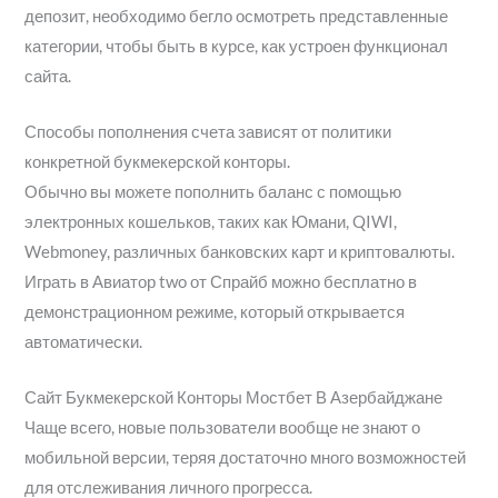
депозит, необходимо бегло осмотреть представленные
категории, чтобы быть в курсе, как устроен функционал
сайта.
Способы пополнения счета зависят от политики
конкретной букмекерской конторы.
Обычно вы можете пополнить баланс с помощью
электронных кошельков, таких как Юмани, QIWI,
Webmoney, различных банковских карт и криптовалюты.
Играть в Авиатор two от Спрайб можно бесплатно в
демонстрационном режиме, который открывается
автоматически.
Сайт Букмекерской Конторы Мостбет В Азербайджане
Чаще всего, новые пользователи вообще не знают о
мобильной версии, теряя достаточно много возможностей
для отслеживания личного прогресса.