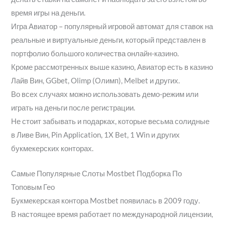
время игры на деньги.
Игра Авиатор – популярный игровой автомат для ставок на
реальные и виртуальные деньги, который представлен в
портфолио большого количества онлайн-казино.
Кроме рассмотренных выше казино, Авиатор есть в казино
Лайв Вин, GGbet, Olimp (Олимп), Melbet и других.
Во всех случаях можно использовать демо-режим или
играть на деньги после регистрации.
Не стоит забывать и подарках, которые весьма солидные
в Ливе Вин, Pin Application, 1X Bet, 1 Win и других
букмекерских конторах.
Самые Популярные Слоты Mostbet Подборка По
Топовым Гео
Букмекерская контора Mostbet появилась в 2009 году.
В настоящее время работает по международной лицензии,