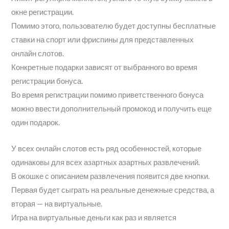
окне регистрации.
Помимо этого, пользователю будет доступны бесплатные
ставки на спорт или фриспины для представленных
онлайн слотов.
Конкретные подарки зависят от выбранного во время
регистрации бонуса.
Во время регистрации помимо приветственного бонуса
можно ввести дополнительный промокод и получить еще
один подарок.
У всех онлайн слотов есть ряд особенностей, которые
одинаковы для всех азартных азартных развлечений.
В окошке с описанием развлечения появится две кнопки.
Первая будет сыграть на реальные денежные средства, а
вторая — на виртуальные.
Игра на виртуальные деньги как раз и является