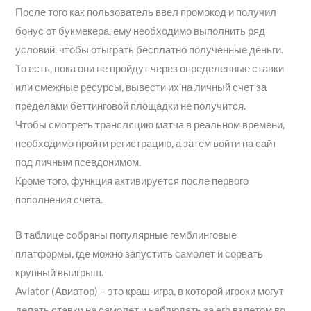
После того как пользователь ввел промокод и получил
бонус от букмекера, ему необходимо выполнить ряд
условий, чтобы отыграть бесплатно полученные деньги.
То есть, пока они не пройдут через определенные ставки
или смежные ресурсы, вывести их на личный счет за
пределами беттинговой площадки не получится.
Чтобы смотреть трансляцию матча в реальном времени,
необходимо пройти регистрацию, а затем войти на сайт
под личным псевдонимом.
Кроме того, функция активируется после первого
пополнения счета.
В таблице собраны популярные гемблинговые
платформы, где можно запустить самолет и сорвать
крупный выигрыш.
Aviator (Авиатор) – это краш-игра, в которой игроки могут
делать ставки на самолет и наблюдать за его взлетом во