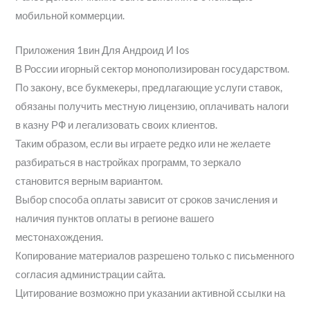
мобильной коммерции.
Приложения 1вин Для Андроид И Ios
В России игорный сектор монополизирован государством.
По закону, все букмекеры, предлагающие услуги ставок,
обязаны получить местную лицензию, оплачивать налоги
в казну РФ и легализовать своих клиентов.
Таким образом, если вы играете редко или не желаете
разбираться в настройках программ, то зеркало
становится верным вариантом.
Выбор способа оплаты зависит от сроков зачисления и
наличия пунктов оплаты в регионе вашего
местонахождения.
Копирование материалов разрешено только с письменного
согласия администрации сайта.
Цитирование возможно при указании активной ссылки на