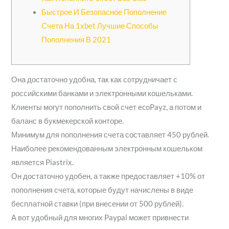
Быстрое И Безопасное Пополнение
Счета На 1xbet Лучшие Способы
Пополнения В 2021
Она достаточно удобна, так как сотрудничает с
российскими банками и электронными кошельками.
Клиенты могут пополнить свой счет ecoPayz, а потом и
баланс в букмекерской конторе.
Минимум для пополнения счета составляет 450 рублей.
Наиболее рекомендованным электронным кошельком
является Piastrix.
Он достаточно удобен, а также предоставляет +10% от
пополнения счета, которые будут начислены в виде
бесплатной ставки (при внесении от 500 рублей).
А вот удобный для многих Paypal может привнести