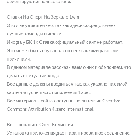
ориентируются пользователи.
Ставки На Спорт На Зеркале 1win
Это и не удивительно, так как здесь сосредоточены
лучшие команды и игроки.
Иногда у БК 1х Ставка официальный сайт не работает.
Это может быть обусловлено несколькими разными
причинами.
В данном материале рассказываем о них и объясняем, что
делать в ситуации, когда…
Все данные должны вводиться так, как указано на самой
карте для успешного пополнения 1xbet.
Все материалы сайта доступны по лицензии Creative
Commons Attribution 4. zero International.
Bet Пополнить Счет: Комиссии
Установка приложения дает гарантированное соединение,