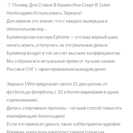
Почему Для Ставок В Казино Или Спорт В 1xbet
Необходимо Использовать Зеркало?
Для игроков это значит, что с каждого выигрыша в
обязательном пор…
Букмекерская контора Epitome — это ваш верный шанс
начать играть, и получать за это реальные деньги.
Букмекер входит в топ за счет высоких коэффициентов.
Мы собрали все актуальные промо от лучших казино
России и СНГ с гарантированным выводом денег.
Зеркало 1Win предлагает около 25 дисциплин, от
футбола до флорбола, с 20 и более маркерами в одних
соревнованиях.
Делать спортивные прогнозы – лучший способ повысить
квалификацию болельщика!
Если это приносит деньги, такое хобби приятно вдвойне.
Времена, когда пользователи ставили только на