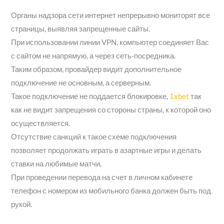
Органы надзора сети интернет непрерывно мониторят все
страницы, выявляя запрещенные сайты.
При использовании линии VPN, компьютер соединяет Вас
с сайтом не напрямую, а через сеть-посредника.
Таким образом, провайдер видит дополнительное
подключение не основным, а серверным.
Такое подключение не поддается блокировке,
1xbet
так
как не видит запрещения со стороны страны, к которой оно
осуществляется.
Отсутствие санкций к такое схеме подключения
позволяет продолжать играть в азартные игры и делать
ставки на любимые матчи.
При проведении перевода на счет в личном кабинете
телефон с номером из мобильного банка должен быть под
рукой.