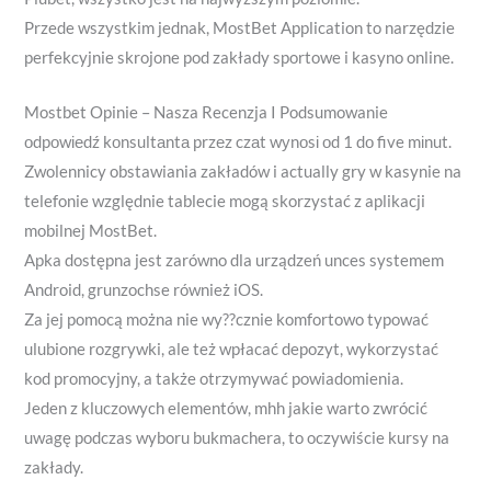
Przede wszystkim jednak, MostBet Application to narzędzie
perfekcyjnie skrojone pod zakłady sportowe i kasyno online.
Mostbet Opinie – Nasza Recenzja I Podsumowanie
оdpоwіеdź kоnsultаntа przеz czаt wуnоsі оd 1 dо five mіnut.
Zwolennicy obstawiania zakładów i actually gry w kasynie na
telefonie względnie tablecie mogą skorzystać z aplikacji
mobilnej MostBet.
Apka dostępna jest zarówno dla urządzeń unces systemem
Android, grunzochse również iOS.
Za jej pomocą można nie wy??cznie komfortowo typować
ulubione rozgrywki, ale też wpłacać depozyt, wykorzystać
kod promocyjny, a także otrzymywać powiadomienia.
Jeden z kluczowych elementów, mhh jakie warto zwrócić
uwagę podczas wyboru bukmachera, to oczywiście kursy na
zakłady.