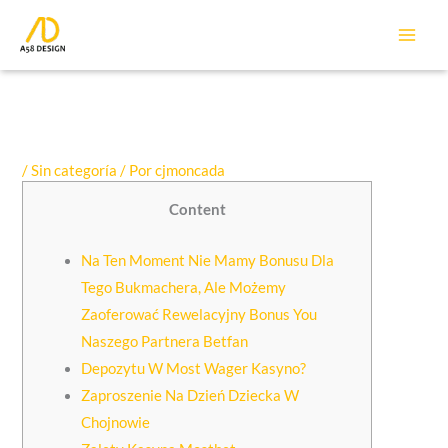
Ir
al
contenido
/
Sin categoría
/ Por
cjmoncada
Content
Na Ten Moment Nie Mamy Bonusu Dla
Tego Bukmachera, Ale Możemy
Zaoferować Rewelacyjny Bonus You
Naszego Partnera Betfan
Depozytu W Most Wager Kasyno?
Zaproszenie Na Dzień Dziecka W
Chojnowie