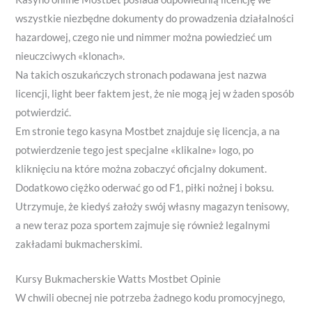
wszystkie niezbędne dokumenty do prowadzenia działalności
hazardowej, czego nie und nimmer można powiedzieć um
nieuczciwych «klonach».
Na takich oszukańczych stronach podawana jest nazwa
licencji, light beer faktem jest, że nie mogą jej w żaden sposób
potwierdzić.
Em stronie tego kasyna Mostbet znajduje się licencja, a na
potwierdzenie tego jest specjalne «klikalne» logo, po
kliknięciu na które można zobaczyć oficjalny dokument.
Dodatkowo ciężko oderwać go od F1, piłki nożnej i boksu.
Utrzymuje, że kiedyś założy swój własny magazyn tenisowy,
a new teraz poza sportem zajmuje się również legalnymi
zakładami bukmacherskimi.
Kursy Bukmacherskie Watts Mostbet Opinie
W chwili obecnej nie potrzeba żadnego kodu promocyjnego,