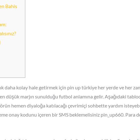
en Bahis
am:
ısınız?
l
ok daha kolay hale getirmek için pin up türkiye her yerde ve her 
om en düşük marjın sunulduğu futbol anlamına gelir. Aşağıdaki tabl
ratörün hemen diyaloğa katılacağı çevrimiçi sohbette yardım isteyebi
ödeme onay kodunu içeren bir SMS beklemelisiniz pin_up660. Para d