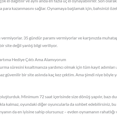
çok el dağıtılır ve aynı anda en fazla üç el oynayabilirler. Son olara
la para kazanmasını sağlar. Oynamaya başlamak için, bahsinizi özel 
ı vermiyorlar. 35 gündür paramı vermiyorlar ve karşınızda muhata
ir site değil yanlış bilgi veriliyor.
Kartıma Hediye Çıktı Ama Alamıyorum
ma süresini kısaltmanıza yardımcı olmak için tüm kayıt adımları aç
maz güvenilir bir site aslında kaç kez çektim. Ama şimdi niye böyle
oluşturduk. Minimum 72 saat içerisinde size dönüş yapılır, bazı du
la kalmaz, oyundaki diğer oyuncularla da sohbet edebilirsiniz, bu d
ünyanın da en iyisine sahip olursunuz – evden oynamanın rahatlığı