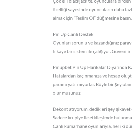
Çok elli blackjack’te, oyunculara birden 
özelliği sayesinde oyuncuların daha faz
almak için “Teslim Ol” düğmesine basın.
Pin Up Canlı Destek
Oyunları sorunlu ve kazandığınız paray
hikaye bir sistem ile çalışıyor. Güvenilir b
Pinupbet Pin Up Harikalar Diyarında 
Hatalardan kaçınmanıza ve hesap oluştur
paramı yatırmıyorlar. Böyle bir şey ola
olur musunuz.
Dekont atıyorum, dedikleri şey şikayet 
Sadece krupiye ile etkileşimde bulunmak
Canlı kumarhane oyunlarıyla, her iki d