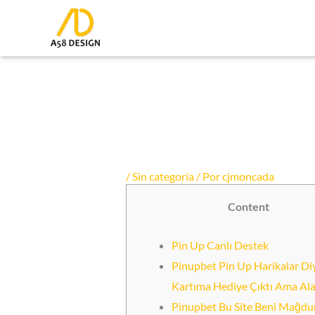
Ir
al
contenido
/
Sin categoría
/ Por
cjmoncada
Content
Pin Up Canlı Destek
Pinupbet Pin Up Harikalar Di
Kartıma Hediye Çıktı Ama A
Pinupbet Bu Site Beni Mağdu