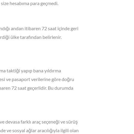
un size hesabıma para geçmedi.
ndığı andan itibaren 72 saat içinde geri
diği ülke tarafından belirlenir.
ma taktiği yapıp bana yıldırma
si ve pasaport verilerine göre doğru
ibaren 72 saat geçerlidir. Bu durumda
 ve devasa farklı araç seçeneği ve sürüş
ve sosyal ağlar aracılığıyla ilgili olan