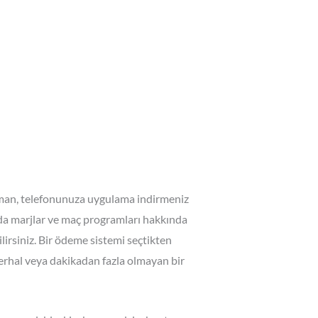
zaman, telefonunuza uygulama indirmeniz
oda marjlar ve maç programları hakkında
lirsiniz. Bir ödeme sistemi seçtikten
erhal veya dakikadan fazla olmayan bir