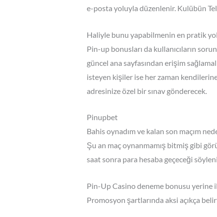
e-posta yoluyla düzenlenir. Kulübün Tele
Haliyle bunu yapabilmenin en pratik y
Pin-up bonusları da kullanıcıların sorun
güncel ana sayfasından erişim sağlamalıs
isteyen kişiler ise her zaman kendilerin
adresinize özel bir sınav gönderecek.
Pinupbet
Bahis oynadım ve kalan son maçım nede
Şu an maç oynanmamış bitmiş gibi görü
saat sonra para hesaba geçeceği söyleni
Pin-Up Casino deneme bonusu yerine ilk y
Promosyon şartlarında aksi açıkça belir