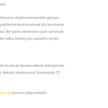
niz.
 havuzun oluşturulmasından geçiyor.
şitlerini kontrol etmek için ise sitenin
ordur. Bir bahis sitesinden oyun oynamak
 Her hafta, bahisçi pin-up660 e-posta
al mi olacak devamı edecek bilmiyorum.
, dekont atıyorsunuz. Sonrasında 72
t
pin up
bonusu talep edebilir.