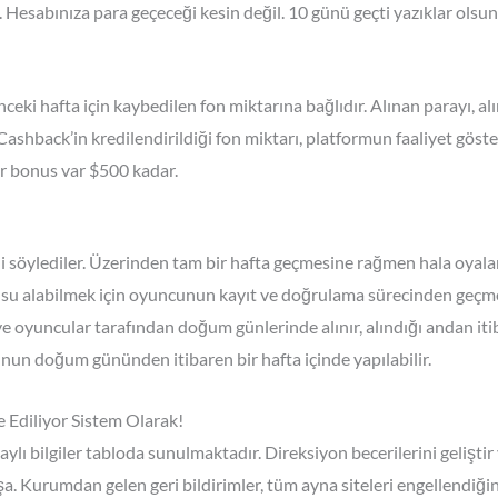
. Hesabınıza para geçeceği kesin değil. 10 günü geçti yazıklar ols
ceki hafta için kaybedilen fon miktarına bağlıdır. Alınan parayı, alı
 Cashback’in kredilendirildiği fon miktarı, platformun faaliyet göster
bir bonus var $500 kadar.
i söylediler. Üzerinden tam bir hafta geçmesine rağmen hala oyala
nusu alabilmek için oyuncunun kayıt ve doğrulama sürecinden geçme
ye oyuncular tarafından doğum günlerinde alınır, alındığı andan it
unun doğum gününden itibaren bir hafta içinde yapılabilir.
Ediliyor Sistem Olarak!
ylı bilgiler tabloda sunulmaktadır. Direksiyon becerilerini geliştir
. Kurumdan gelen geri bildirimler, tüm ayna siteleri engellendiğinde 