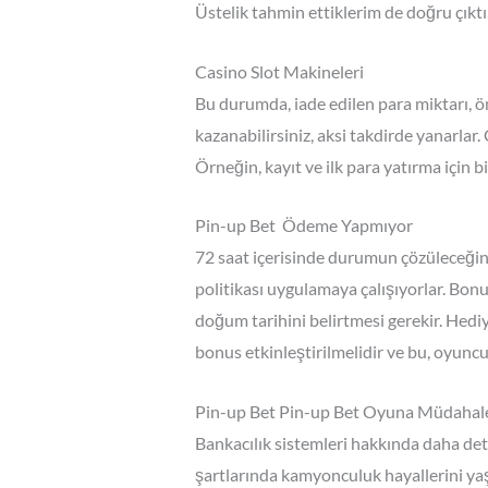
Üstelik tahmin ettiklerim de doğru çıktı
Casino Slot Makineleri
Bu durumda, iade edilen para miktarı, ön
kazanabilirsiniz, aksi takdirde yanarlar.
Örneğin, kayıt ve ilk para yatırma için 
Pin-up Bet Ödeme Yapmıyor
72 saat içerisinde durumun çözüleceğin
politikası uygulamaya çalışıyorlar. Bo
doğum tarihini belirtmesi gerekir. Hedi
bonus etkinleştirilmelidir ve bu, oyunc
Pin-up Bet Pin-up Bet Oyuna Müdahale 
Bankacılık sistemleri hakkında daha deta
şartlarında kamyonculuk hayallerini yaşa