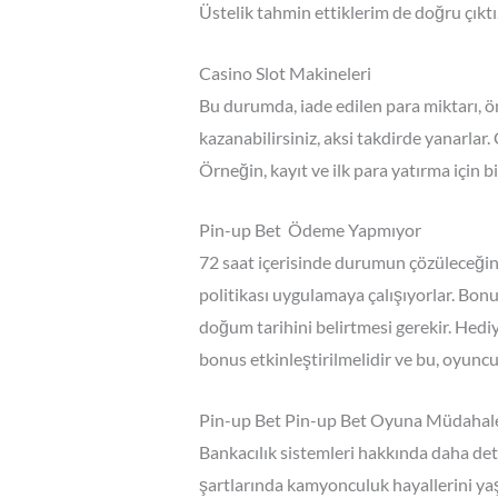
Üstelik tahmin ettiklerim de doğru çıktı
Casino Slot Makineleri
Bu durumda, iade edilen para miktarı, ön
kazanabilirsiniz, aksi takdirde yanarlar.
Örneğin, kayıt ve ilk para yatırma için 
Pin-up Bet Ödeme Yapmıyor
72 saat içerisinde durumun çözüleceğin
politikası uygulamaya çalışıyorlar. Bo
doğum tarihini belirtmesi gerekir. Hedi
bonus etkinleştirilmelidir ve bu, oyunc
Pin-up Bet Pin-up Bet Oyuna Müdahale 
Bankacılık sistemleri hakkında daha deta
şartlarında kamyonculuk hayallerini yaşa