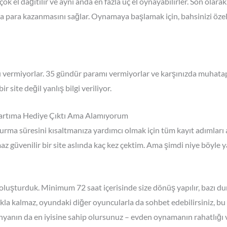
çok el dağıtılır ve aynı anda en fazla üç el oynayabilirler. Son olara
la para kazanmasını sağlar. Oynamaya başlamak için, bahsinizi özel 
ı vermiyorlar. 35 gündür paramı vermiyorlar ve karşınızda muhata
ir site değil yanlış bilgi veriliyor.
Kartıma Hediye Çıktı Ama Alamıyorum
ma süresini kısaltmanıza yardımcı olmak için tüm kayıt adımları aç
maz güvenilir bir site aslında kaç kez çektim. Ama şimdi niye böyle
oluşturduk. Minimum 72 saat içerisinde size dönüş yapılır, bazı du
la kalmaz, oyundaki diğer oyuncularla da sohbet edebilirsiniz, bu d
ünyanın da en iyisine sahip olursunuz – evden oynamanın rahatlığı