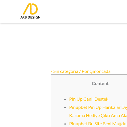
Ir
al
contenido
/
Sin categoría
/ Por
cjmoncada
Content
Pin Up Canlı Destek
Pinupbet Pin Up Harikalar Di
Kartıma Hediye Çıktı Ama A
Pinupbet Bu Site Beni Mağdu