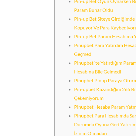
Pin-up Bet Oyun Oynarken Bi
Param Buhar Oldu
Pin-up Bet Siteye Girdiğimde
Kopuyor Ve Para Kaybediyo
Pin-up Bet Param Hesabıma 
Pinupbet Para Yatırdım Hesa
Geçmedi
Pinupbet ‘te Yatırdığım Param
Hesabına Bile Gelmedi
Pinupbet Pinup Paraya Otur
Pin-upbet Kazandığım 265 Bin
Çekemiyorum
Pinupbet Hesaba Param Yatm
Pinupbet Para Hesabımda Sa
Durumda Oyuna Geri Yatırıl
İzinim Olmadan