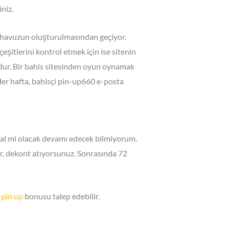
niz.
 havuzun oluşturulmasından geçiyor.
şitlerini kontrol etmek için ise sitenin
ordur. Bir bahis sitesinden oyun oynamak
 Her hafta, bahisçi pin-up660 e-posta
al mi olacak devamı edecek bilmiyorum.
, dekont atıyorsunuz. Sonrasında 72
t
pin up
bonusu talep edebilir.