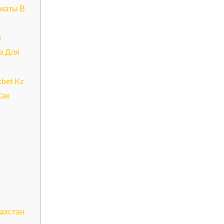
оматы В
р
а Для
bet Kz
Kак
захстан