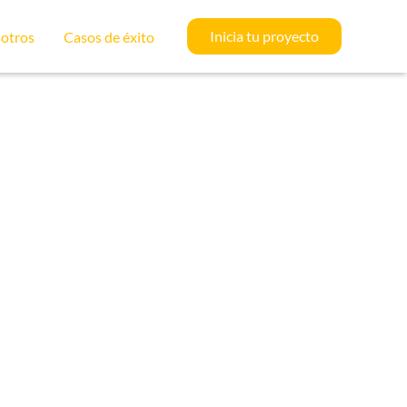
Inicia tu proyecto
otros
Casos de éxito