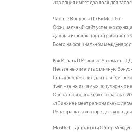
Эта опция имеет два поля для запол
Частые Вопросы По Бк Мостбэт
Официальный сайт успешно функцио
Данный игровой портал работает в 9
Всего на официальном международно
Как Играть В Игровые Автоматы В 
Нельзя не отметить отличную бонус
Есть предложения для новых игроков
1win – одна из самых популярных не
Оператор «ворвался» в отрасль в 2
«1Вин» не имеет региональных легал
Регистрация в конторе доступна для 
Mostbet – Детальный Обзор Междун