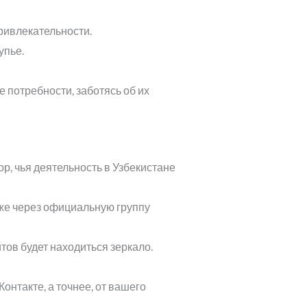
ривлекательности.
упье.
 потребности, заботясь об их
р, чья деятельность в Узбекистане
кже через официальную группу
тов будет находиться зеркало.
онтакте, а точнее, от вашего