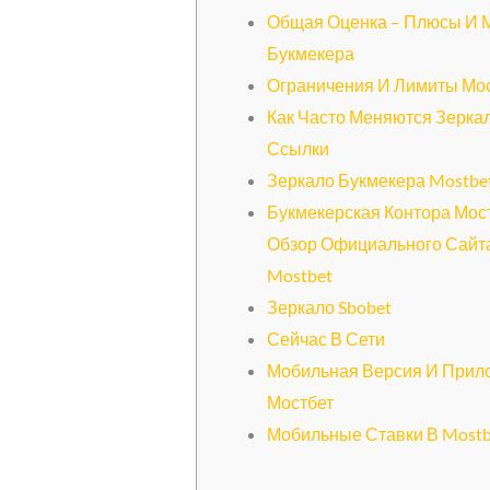
Общая Оценка – Плюсы И 
Букмекера
Ограничения И Лимиты Мо
Как Часто Меняются Зерка
Ссылки
Зеркало Букмекера Mostbe
Букмекерская Контора Мост
Обзор Официального Сайт
Mostbet
Зеркало Sbobet
Сейчас В Сети
Мобильная Версия И Прил
Мостбет
Мобильные Ставки В Mostb