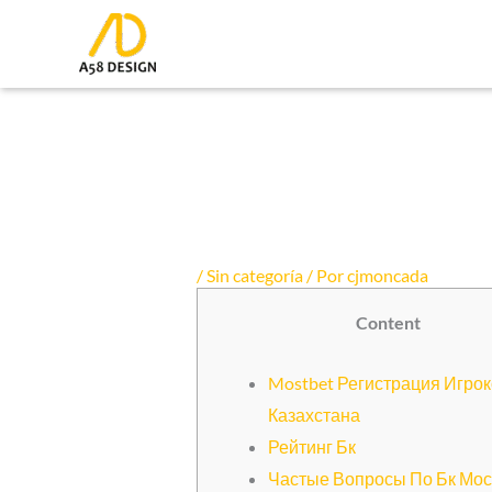
Ir
al
contenido
/
Sin categoría
/ Por
cjmoncada
Content
Mostbet Регистрация Игрок
Казахстана
Рейтинг Бк
Частые Вопросы По Бк Мос