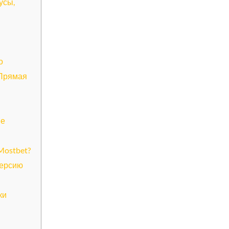
усы,
о
 Прямая
не
Mostbet?
Версию
ки