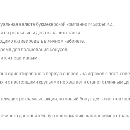
уальная валюта букмекерской компании Mostbet KZ.
 на реальные и делать на них ставки.
димо активировать в личном кабинете.
ремя для пользования бонусов.
вится неактивным.
, оно ориентировано в первую очередь на игроков с пост-сове
х и с настоящими крупьями не хватает и станет отличным д
 текущие рекламные акции, но новый бонус для клиентов яв
 много дополнительную информацию, ​​как например страна,