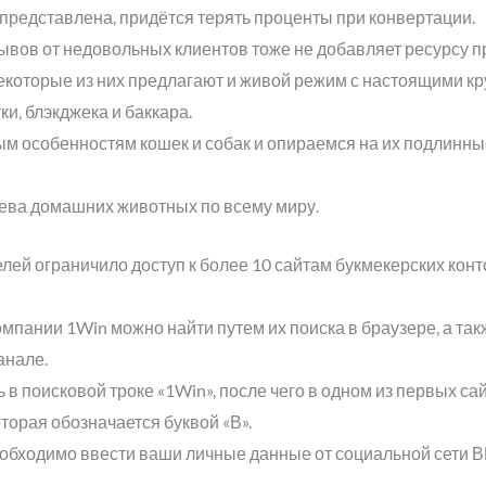
 представлена, придётся терять проценты при конвертации.
ывов от недовольных клиентов тоже не добавляет ресурсу п
екоторые из них предлагают и живой режим с настоящими кр
и, блэкджека и баккара.
 особенностям кошек и собак и опираемся на их подлинные
ева домашних животных по всему миру.
лей ограничило доступ к более 10 сайтам букмекерских конто
мпании 1Win можно найти путем их поиска в браузере, а та
анале.
 в поисковой троке «1Win», после чего в одном из первых сай
оторая обозначается буквой «В».
еобходимо ввести ваши личные данные от социальной сети ВК