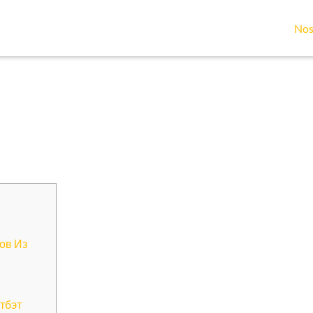
Nos
ов Из
тбэт