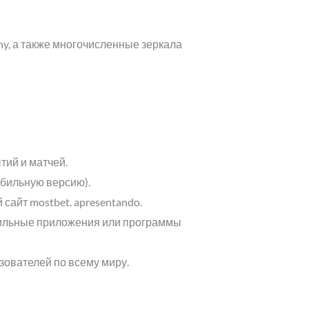
ny, а также многочисленные зеркала
тий и матчей.
обильную версию).
сайт mostbet. apresentando.
обильные приложения или программы
зователей по всему миру.