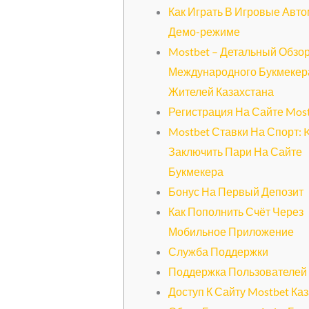
Как Играть В Игровые Авт
Демо-режиме
Mostbet – Детальный Обзо
Международного Букмекер
Жителей Казахстана
Регистрация На Сайте Most
Mostbet Ставки На Спорт: 
Заключить Пари На Сайте
Букмекера
Бонус На Первый Депозит
Как Пополнить Счёт Через
Мобильное Приложение
Служба Поддержки
Поддержка Пользователей
Доступ К Сайту Mostbet Ка