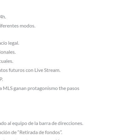
4h.
diferentes modos.
cío legal.
ionales.
tuales.
tos futuros con Live Stream.
P.
e la MLS ganan protagonismo the pasos
do al equipo de la barra de direcciones.
pción de “Retirada de fondos”.