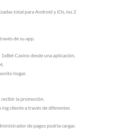
zadas total para Android y iOs, los 2
través de su app.
 1xBet Casino desde una aplicación.
t.
onito hogar.
 recibir la promoción.
ing cliente a través de diferentes
dministrador de pagos podría cargar,