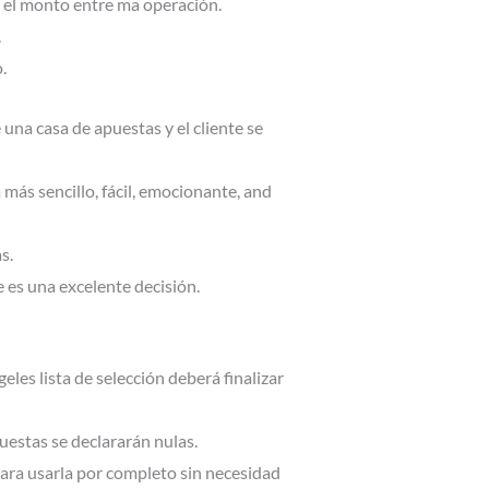
r el monto entre ma operación.
.
.
una casa de apuestas y el cliente se
 más sencillo, fácil, emocionante, and
s.
e es una excelente decisión.
les lista de selección deberá finalizar
puestas se declararán nulas.
ara usarla por completo sin necesidad