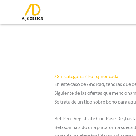
Ir
al
contenido
/
Sin categoría
/ Por
cjmoncada
En este caso de Android, tendrás que des
Siguiente de las ofertas que mencionam
Se trata de un tipo sobre bono para aqu
Bet Perú Regístrate Con Pase De ¡hasta
Betsson ha sido una plataforma sueca d
parte de los gigantes líderes del sector.