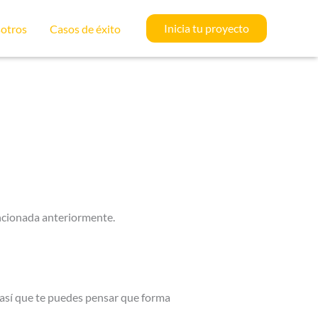
Inicia tu proyecto
otros
Casos de éxito
encionada anteriormente.
 así que te puedes pensar que forma