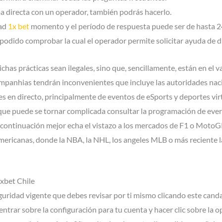
a directa con un operador, también podrás hacerlo.
dad
1x bet
momento y el período de respuesta puede ser de hasta 2
podido comprobar la cual el operador permite solicitar ayuda de 
has prácticas sean ilegales, sino que, sencillamente, están en el va
companhias tendrán inconvenientes que incluye las autoridades nac
 en directo, principalmente de eventos de eSports y deportes vir
 que puede se tornar complicada consultar la programación de even
 a continuación mejor echa el vistazo a los mercados de F1 o MotoG
s americanas, donde la NBA, la NHL, los angeles MLB o más recient
xbet Chile
guridad vigente que debes revisar por ti mismo clicando este canda
ntrar sobre la configuración para tu cuenta y hacer clic sobre la o