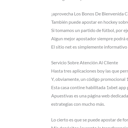
¡aprovecha Los Bonos De Bienvenida C
También puede apostar en hockey sobre hi
Si tomamos un partido de fútbol, por e
Algun mejor apostador siempre podrá e
El sitio net es simplemente informativ
Servicio Sobre Atención Al Cliente
Hasta tres aplicaciones boy las que per
Y, obviamente, un código promocional 1
Esta casa contine habilitada 1xbet app
Apuestivas es una página web dedicada a
estrategias con mucho más.
Lo cierto es que se puede apostar de for
Mis depósitos (excepto la transferencia 