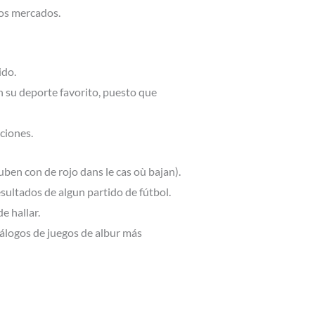
nos mercados.
ido.
n su deporte favorito, puesto que
ciones.
ben con de rojo dans le cas où bajan).
sultados de algun partido de fútbol.
e hallar.
álogos de juegos de albur más