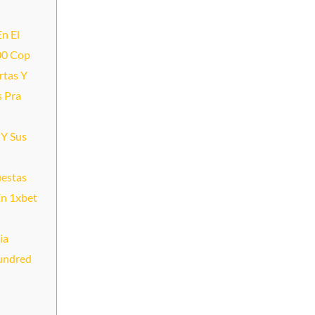
n El
00 Cop
rtas Y
 Pra
 Y Sus
estas
En 1xbet
ia
undred