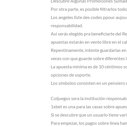
Descubre Algunas Promociones Sumado
Por otra parte, es posible filtrarlos to
Los angeles liste des codes ppour aujo
responsabilidad.
Así serás elegido pra beneficiarte del 
apuestas estarán en vente libre en el ca
Repentinamente, intente guardarlas en
veces con que guarde sobre diferentes l
La apuesta mínima es de 10 céntimos so
opciones de soporte.
Los símbolos consisten en un pensiero d
Coljuegos sera la institución responsabl
1xbet es una para las casas sobre apues
Si se descubre que un usuario tiene var
Para empezar, los pagos sobre línea han