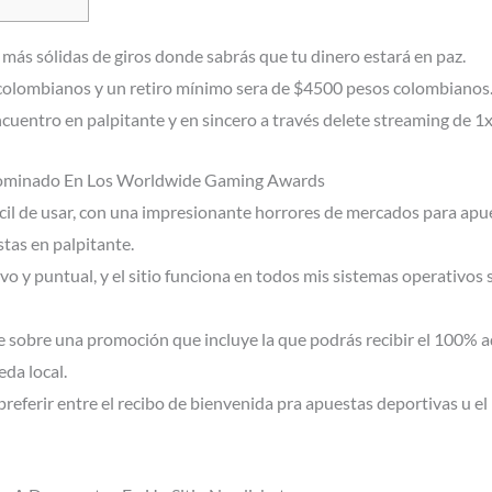
 más sólidas de giros donde sabrás que tu dinero estará en paz.
colombianos y un retiro mínimo sera de $4500 pesos colombianos
ncuentro en palpitante y en sincero a través delete streaming de 1x
Nominado En Los Worldwide Gaming Awards
fácil de usar, con una impresionante horrores de mercados para apu
stas en palpitante.
o y puntual, y el sitio funciona en todos mis sistemas operativos 
e sobre una promoción que incluye la que podrás recibir el 100% a
eda local.
referir entre el recibo de bienvenida pra apuestas deportivas u e