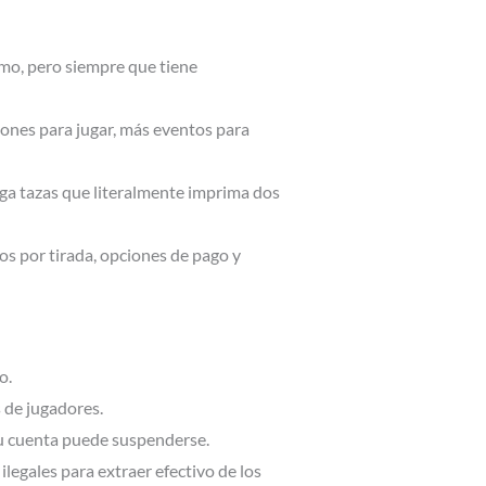
omo, pero siempre que tiene
iones para jugar, más eventos para
ga tazas que literalmente imprima dos
s por tirada, opciones de pago y
o.
 de jugadores.
 su cuenta puede suspenderse.
legales para extraer efectivo de los