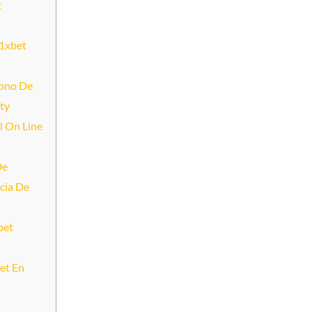
t
 1xbet
ono De
ty
l On Line
De
cia De
bet
et En