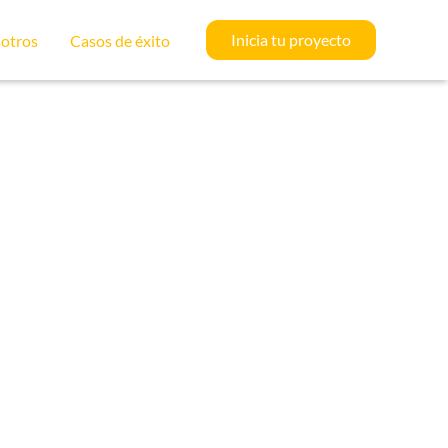
Inicia tu proyecto
otros
Casos de éxito