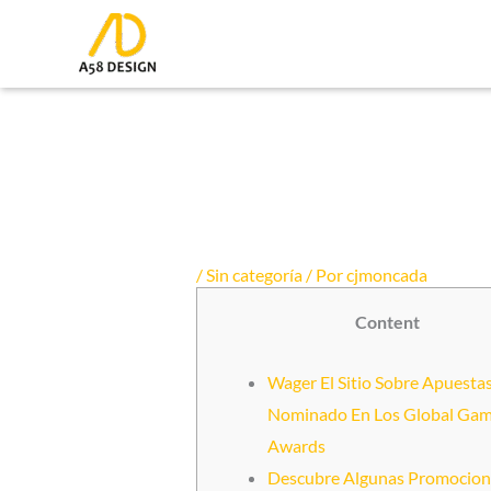
Ir
al
contenido
/
Sin categoría
/ Por
cjmoncada
Content
Wager El Sitio Sobre Apuesta
Nominado En Los Global Gam
Awards
Descubre Algunas Promocion