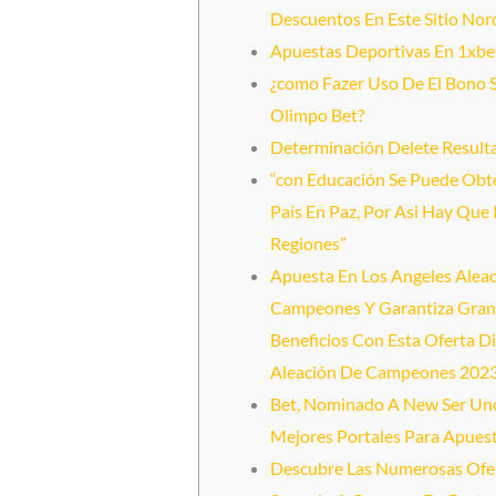
Descuentos En Este Sitio Nor
Apuestas Deportivas En 1xbe
¿como Fazer Uso De El Bono 
Olimpo Bet?
Determinación Delete Result
“con Educación Se Puede Obt
País En Paz, Por Asi Hay Que I
Regiones”
Apuesta En Los Angeles Alea
Campeones Y Garantiza Gra
Beneficios Con Esta Oferta D
Aleación De Campeones 202
Bet, Nominado A New Ser Un
Mejores Portales Para Apues
Descubre Las Numerosas Ofe