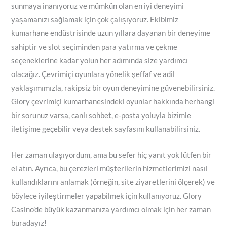
sunmaya inanıyoruz ve mümkün olan en iyi deneyimi
yaşamanızı sağlamak için çok çalışıyoruz. Ekibimiz
kumarhane endüstrisinde uzun yıllara dayanan bir deneyime
sahiptir ve slot seçiminden para yatırma ve çekme
seçeneklerine kadar yolun her adımında size yardımcı
olacağız. Çevrimiçi oyunlara yönelik şeffaf ve adil
yaklaşımımızla, rakipsiz bir oyun deneyimine güvenebilirsiniz.
Glory çevrimiçi kumarhanesindeki oyunlar hakkında herhangi
bir sorunuz varsa, canlı sohbet, e-posta yoluyla bizimle
iletişime geçebilir veya destek sayfasını kullanabilirsiniz.
Her zaman ulaşıyordum, ama bu sefer hiç yanıt yok lütfen bir
el atın. Ayrıca, bu çerezleri müşterilerin hizmetlerimizi nasıl
kullandıklarını anlamak (örneğin, site ziyaretlerini ölçerek) ve
böylece iyileştirmeler yapabilmek için kullanıyoruz. Glory
Casino’de büyük kazanmanıza yardımcı olmak için her zaman
buradayız!