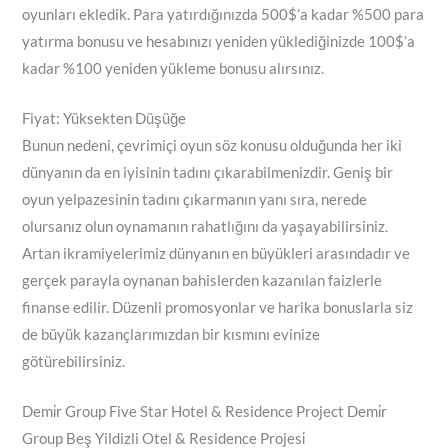
oyunları ekledik. Para yatırdığınızda 500$’a kadar %500 para
yatırma bonusu ve hesabınızı yeniden yüklediğinizde 100$’a
kadar %100 yeniden yükleme bonusu alırsınız.
Fiyat: Yüksekten Düşüğe
Bunun nedeni, çevrimiçi oyun söz konusu olduğunda her iki
dünyanın da en iyisinin tadını çıkarabilmenizdir. Geniş bir
oyun yelpazesinin tadını çıkarmanın yanı sıra, nerede
olursanız olun oynamanın rahatlığını da yaşayabilirsiniz.
Artan ikramiyelerimiz dünyanın en büyükleri arasındadır ve
gerçek parayla oynanan bahislerden kazanılan faizlerle
finanse edilir. Düzenli promosyonlar ve harika bonuslarla siz
de büyük kazançlarımızdan bir kısmını evinize
götürebilirsiniz.
Demi̇r Group Five Star Hotel & Residence Project Demi̇r
Group Beş Yildizli Otel & Residence Projesi̇