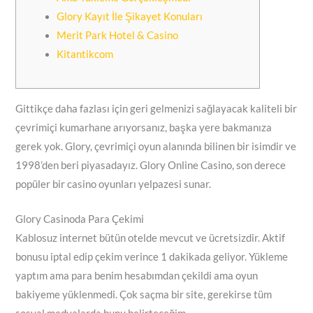
Glory Kayıt İle Şikayet Konuları
Merit Park Hotel & Casino
Kitantikcom
Gittikçe daha fazlası için geri gelmenizi sağlayacak kaliteli bir
çevrimiçi kumarhane arıyorsanız, başka yere bakmanıza
gerek yok. Glory, çevrimiçi oyun alanında bilinen bir isimdir ve
1998’den beri piyasadayız. Glory Online Casino, son derece
popüler bir casino oyunları yelpazesi sunar.
Glory Casinoda Para Çekimi
Kablosuz internet bütün otelde mevcut ve ücretsizdir. Aktif
bonusu iptal edip çekim verince 1 dakikada geliyor. Yükleme
yaptım ama para benim hesabımdan çekildi ama oyun
bakiyeme yüklenmedi. Çok saçma bir site, gerekirse tüm