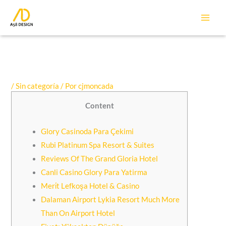
Ir
al
contenido
/
Sin categoría
/ Por
cjmoncada
Content
Glory Casinoda Para Çekimi
Rubi Platinum Spa Resort & Suites
Reviews Of The Grand Gloria Hotel
Canli Casino Glory Para Yatirma
Meri̇t Lefkoşa Hotel & Casino
Dalaman Airport Lykia Resort Much More
Than On Airport Hotel