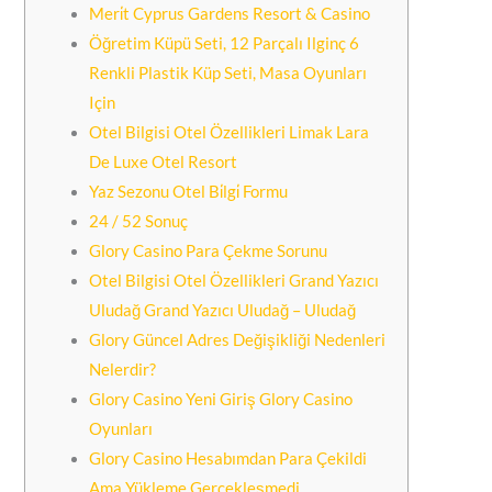
Meri̇t Cyprus Gardens Resort & Casino
Öğretim Küpü Seti, 12 Parçalı Ilginç 6
Renkli Plastik Küp Seti, Masa Oyunları
Için
Otel Bilgisi Otel Özellikleri Limak Lara
De Luxe Otel Resort
Yaz Sezonu Otel Bi̇lgi̇ Formu
24 / 52 Sonuç
Glory Casino Para Çekme Sorunu
Otel Bilgisi Otel Özellikleri Grand Yazıcı
Uludağ Grand Yazıcı Uludağ – Uludağ
Glory Güncel Adres Değişikliği Nedenleri
Nelerdir?
Glory Casino Yeni Giriş Glory Casino
Oyunları
Glory Casino Hesabımdan Para Çekildi
Ama Yükleme Gerçekleşmedi