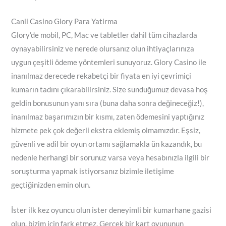
Canli Casino Glory Para Yatirma
Glory’de mobil, PC, Mac ve tabletler dahil tüm cihazlarda
oynayabilirsiniz ve nerede olursanız olun ihtiyaçlarınıza
uygun çeşitli ödeme yöntemleri sunuyoruz. Glory Casino ile
inanılmaz derecede rekabetçi bir fiyata en iyi çevrimiçi
kumarın tadını çıkarabilirsiniz. Size sunduğumuz devasa hoş
geldin bonusunun yanı sıra (buna daha sonra değineceğiz!),
inanılmaz başarımızın bir kısmı, zaten ödemesini yaptığınız
hizmete pek çok değerli ekstra eklemiş olmamızdır. Eşsiz,
güvenli ve adil bir oyun ortamı sağlamakla ün kazandık, bu
nedenle herhangi bir sorunuz varsa veya hesabınızla ilgili bir
soruşturma yapmak istiyorsanız bizimle iletişime
geçtiğinizden emin olun.
İster ilk kez oyuncu olun ister deneyimli bir kumarhane gazisi
olun, bizim için fark etmez. Gerçek bir kart oyununun