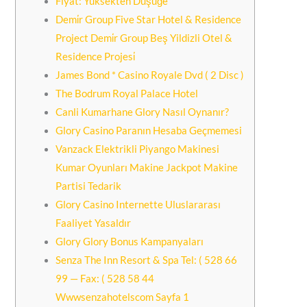
Fiyat: Yüksekten Düşüğe
Demi̇r Group Five Star Hotel & Residence
Project Demi̇r Group Beş Yildizli Otel &
Residence Projesi̇
James Bond * Casino Royale Dvd ( 2 Disc )
The Bodrum Royal Palace Hotel
Canli Kumarhane Glory Nasıl Oynanır?
Glory Casino Paranın Hesaba Geçmemesi
Vanzack Elektrikli Piyango Makinesi
Kumar Oyunları Makine Jackpot Makine
Partisi Tedarik
Glory Casino Internette Uluslararası
Faaliyet Yasaldır
Glory Glory Bonus Kampanyaları
Senza The Inn Resort & Spa Tel: ( 528 66
99 — Fax: ( 528 58 44
Wwwsenzahotelscom Sayfa 1