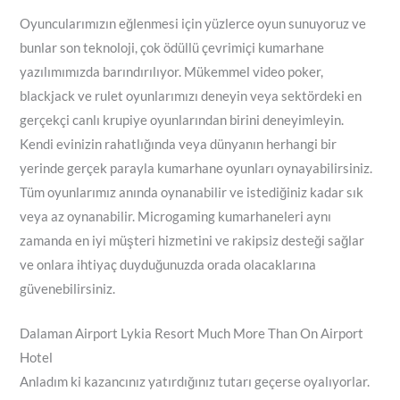
Oyuncularımızın eğlenmesi için yüzlerce oyun sunuyoruz ve
bunlar son teknoloji, çok ödüllü çevrimiçi kumarhane
yazılımımızda barındırılıyor. Mükemmel video poker,
blackjack ve rulet oyunlarımızı deneyin veya sektördeki en
gerçekçi canlı krupiye oyunlarından birini deneyimleyin.
Kendi evinizin rahatlığında veya dünyanın herhangi bir
yerinde gerçek parayla kumarhane oyunları oynayabilirsiniz.
Tüm oyunlarımız anında oynanabilir ve istediğiniz kadar sık ​​
veya az oynanabilir. Microgaming kumarhaneleri aynı
zamanda en iyi müşteri hizmetini ve rakipsiz desteği sağlar
ve onlara ihtiyaç duyduğunuzda orada olacaklarına
güvenebilirsiniz.
Dalaman Airport Lykia Resort Much More Than On Airport
Hotel
Anladım ki kazancınız yatırdığınız tutarı geçerse oyalıyorlar.