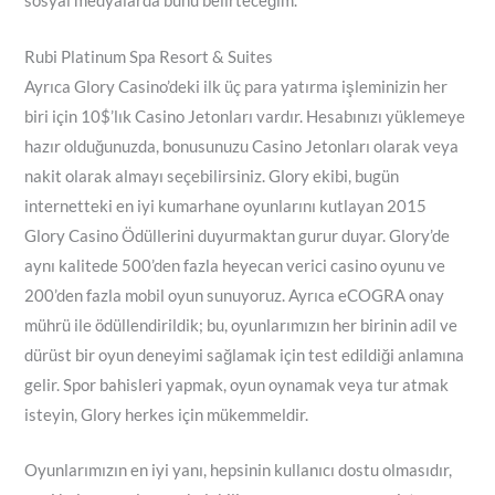
sosyal medyalarda bunu belirteceğim.
Rubi Platinum Spa Resort & Suites
Ayrıca Glory Casino’deki ilk üç para yatırma işleminizin her
biri için 10$’lık Casino Jetonları vardır. Hesabınızı yüklemeye
hazır olduğunuzda, bonusunuzu Casino Jetonları olarak veya
nakit olarak almayı seçebilirsiniz. Glory ekibi, bugün
internetteki en iyi kumarhane oyunlarını kutlayan 2015
Glory Casino Ödüllerini duyurmaktan gurur duyar. Glory’de
aynı kalitede 500’den fazla heyecan verici casino oyunu ve
200’den fazla mobil oyun sunuyoruz. Ayrıca eCOGRA onay
mührü ile ödüllendirildik; bu, oyunlarımızın her birinin adil ve
dürüst bir oyun deneyimi sağlamak için test edildiği anlamına
gelir. Spor bahisleri yapmak, oyun oynamak veya tur atmak
isteyin, Glory herkes için mükemmeldir.
Oyunlarımızın en iyi yanı, hepsinin kullanıcı dostu olmasıdır,