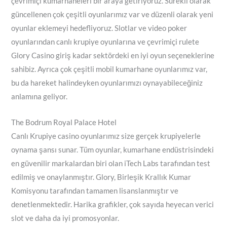
çevrimiçi kumarhaneleri bir araya getiriyoruz. Sürekli olarak
güncellenen çok çeşitli oyunlarımız var ve düzenli olarak yeni
oyunlar eklemeyi hedefliyoruz. Slotlar ve video poker
oyunlarından canlı krupiye oyunlarına ve çevrimiçi rulete
Glory Casino giriş kadar sektördeki en iyi oyun seçeneklerine
sahibiz. Ayrıca çok çeşitli mobil kumarhane oyunlarımız var,
bu da hareket halindeyken oyunlarımızı oynayabileceğiniz
anlamına geliyor.
The Bodrum Royal Palace Hotel
Canlı Krupiye casino oyunlarımız size gerçek krupiyelerle
oynama şansı sunar. Tüm oyunlar, kumarhane endüstrisindeki
en güvenilir markalardan biri olan iTech Labs tarafından test
edilmiş ve onaylanmıştır. Glory, Birleşik Krallık Kumar
Komisyonu tarafından tamamen lisanslanmıştır ve
denetlenmektedir. Harika grafikler, çok sayıda heyecan verici
slot ve daha da iyi promosyonlar.