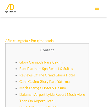
Ir
al
contenido
/
Sin categoría
/ Por
cjmoncada
Content
Glory Casinoda Para Çekimi
Rubi Platinum Spa Resort & Suites
Reviews Of The Grand Gloria Hotel
Canli Casino Glory Para Yatirma
Meri̇t Lefkoşa Hotel & Casino
Dalaman Airport Lykia Resort Much More
Than On Airport Hotel