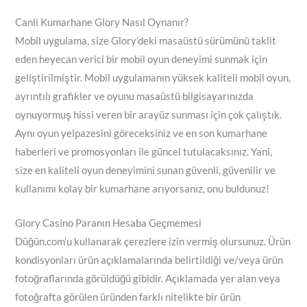
Canli Kumarhane Glory Nasıl Oynanır?
Mobil uygulama, size Glory’deki masaüstü sürümünü taklit
eden heyecan verici bir mobil oyun deneyimi sunmak için
geliştirilmiştir. Mobil uygulamanın yüksek kaliteli mobil oyun,
ayrıntılı grafikler ve oyunu masaüstü bilgisayarınızda
oynuyormuş hissi veren bir arayüz sunması için çok çalıştık.
Aynı oyun yelpazesini göreceksiniz ve en son kumarhane
haberleri ve promosyonları ile güncel tutulacaksınız. Yani,
size en kaliteli oyun deneyimini sunan güvenli, güvenilir ve
kullanımı kolay bir kumarhane arıyorsanız, onu buldunuz!
Glory Casino Paranın Hesaba Geçmemesi
Düğün.com’u kullanarak çerezlere izin vermiş olursunuz. Ürün
kondisyonları ürün açıklamalarında belirtildiği ve/veya ürün
fotoğraflarında görüldüğü gibidir. Açıklamada yer alan veya
fotoğrafta görülen üründen farklı nitelikte bir ürün