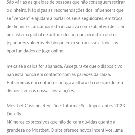
São várias as queixas de pessoas que não conseguem retirar
o dinheiro. Não sigas as recomendações dos influencers que
se “vendem” e ajudam a burlar os seus seguidores, em troca
de dinheiro. Lançamos esta iniciativa com o objetivo de criar
um sistema global de autoexclusão, que permitirá que os
jogadores vulneráveis bloqueiem o seu acesso a todas as
oportunidades de jogo online.
mexa se a caixa for abanada. Assegura-te que o dispositivo
não está nunca em contacto com as paredes da caixa.
Entraremos em contacto contigo à altura da receção do teu
dispositivo nas nossas instalações.
Mostbet Cassino: Revisão E Informações Importantes 2023
Details
Números expressivos que não deixam dúvidas quanto à
grandeza do Mostbet. O site oferece novos incentivos, uma