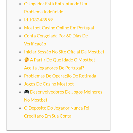
O Jogador Está Enfrentando Um
Problema Indefinido
Id 103243959
Mostbet Casino Online Em Portugal
Conta Congelada Por 60 Dias De
Verificação
Iniciar Sessão No Site Oficial Da Mostbet
A Partir De Que Idade O Mostbet
Aceita Jogadores De Portugal?
Problemas De Operação De Retirada
Jоgоs Dе Саsіnо Mоstbеt
Desenvolvedores De Jogos Melhores
No Mostbet
O Depósito Do Jogador Nunca Foi
Creditado Em Sua Conta