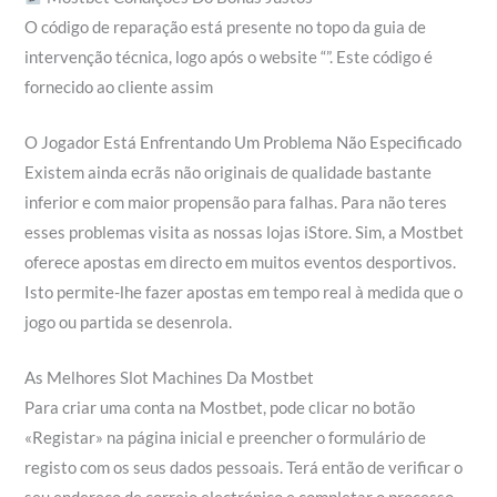
O código de reparação está presente no topo da guia de
intervenção técnica, logo após o website “”. Este código é
fornecido ao cliente assim
O Jogador Está Enfrentando Um Problema Não Especificado
Existem ainda ecrãs não originais de qualidade bastante
inferior e com maior propensão para falhas. Para não teres
esses problemas visita as nossas lojas iStore. Sim, a Mostbet
oferece apostas em directo em muitos eventos desportivos.
Isto permite-lhe fazer apostas em tempo real à medida que o
jogo ou partida se desenrola.
As Melhores Slot Machines Da Mostbet
Para criar uma conta na Mostbet, pode clicar no botão
«Registar» na página inicial e preencher o formulário de
registo com os seus dados pessoais. Terá então de verificar o