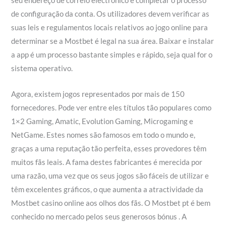
seu endereço de correio electrónico e completar o processo
de configuração da conta. Os utilizadores devem verificar as
suas leis e regulamentos locais relativos ao jogo online para
determinar se a Mostbet é legal na sua área. Baixar e instalar
a app é um processo bastante simples e rápido, seja qual for o
sistema operativo.
Agora, existem jogos representados por mais de 150
fornecedores. Pode ver entre eles títulos tão populares como
1×2 Gaming, Amatic, Evolution Gaming, Microgaming e
NetGame. Estes nomes são famosos em todo o mundo e,
graças a uma reputação tão perfeita, esses provedores têm
muitos fãs leais. A fama destes fabricantes é merecida por
uma razão, uma vez que os seus jogos são fáceis de utilizar e
têm excelentes gráficos, o que aumenta a atractividade da
Mostbet casino online aos olhos dos fãs. O Mostbet pt é bem
conhecido no mercado pelos seus generosos bónus . A