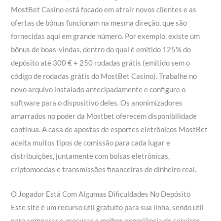
MostBet Casino está focado em atrair novos clientes e as
ofertas de bônus funcionam na mesma direção, que são
fornecidas aqui em grande número. Por exemplo, existe um
bônus de boas-vindas, dentro do qual é emitido 125% do
depósito até 300 € + 250 rodadas grátis (emitido sem o
código de rodadas grátis do MostBet Casino). Trabalhe no
novo arquivo instalado antecipadamente e configure o
software para o dispositivo deles. Os anonimizadores
amarrados no poder da Mostbet oferecem disponibilidade
contínua. A casa de apostas de esportes eletrônicos MostBet
aceita muitos tipos de comissão para cada lugar e
distribuições, juntamente com bolsas eletrônicas,
criptomoedas e transmissões financeiras de dinheiro real.
O Jogador Está Com Algumas Dificuldades No Depósito
Este site é um recurso útil gratuito para sua linha, sendo útil
para comparar e procurar a melhor experiência de serviços.