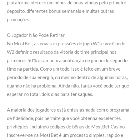
plataforma oferece um bónus de boas-vindas pelo primeiro
depósito, diferentes bónus semanais e muitas outras
promoções.
O Jogador Não Pode Retirar
No MostBet, as novas expressões de jogo W1 e você pode
W2 definir o resultado da vitória do time principal nos
primeiros 50% e também a pontuação de ganho do segundo
time na partida. Como um todo, isso é feito em um breve
período de sua energia, ou mesmo dentro de algumas horas,
quando não há problema. Ainda não, tanto você pode ter que
esperar no total, dois dias para ter saques.
A maioria dos jogadores está entusiasmada com o programa
de fidelidade, pois permite que você obtenha excelentes
privilégios, incluindo códigos de bônus do MostBet Casino.
Inscrever-se na MostBet é um processo simples, rápido e