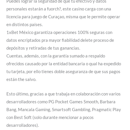
Puedes lograr la seguridad de que tu efectivo y datos
personales estarán a fuorch?, este casino carga con una
licencia para juego de Curaçao, misma que le permite operar
en distintos países.
1xBet México garantiza operaciones 100% seguras con
datos encriptados pra mayor fiabilidad delete proceso de
depósitos y retiradas de tus ganancias.
Cuentas, además, con la garantía sumado a respaldo
ofrecidos causado por la entidad bancaria o qual ha expedido
tu tarjeta, por ello tienes doble aseguranza de que sus pagos
están the salvo.
Esto último, gracias a que trabaja en colaboración con varios
desarrolladores como PG Pocket Games Smooth, Barbara
Bang, Mancala Gaming, Smartsoft Gambling, Pragmatic Play
con Best Soft (solo durante mencionar a pocos
desarrolladores).