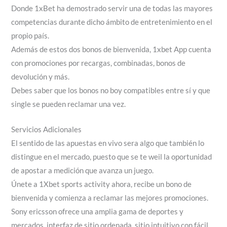
Donde 1xBet ha demostrado servir una de todas las mayores
competencias durante dicho ámbito de entretenimiento en el
propio país.
Además de estos dos bonos de bienvenida, 1xbet App cuenta
con promociones por recargas, combinadas, bonos de
devolución y más.
Debes saber que los bonos no boy compatibles entre sí y que
single se pueden reclamar una vez.
Servicios Adicionales
El sentido de las apuestas en vivo sera algo que también lo
distingue en el mercado, puesto que se te weil la oportunidad
de apostar a medición que avanza un juego.
Únete a 1Xbet sports activity ahora, recibe un bono de
bienvenida y comienza a reclamar las mejores promociones.
Sony ericsson ofrece una amplia gama de deportes y
mercados, interfaz de sitio ordenada, sitio intuitivo con fácil