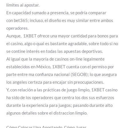
límites al apostar.
En capacidad sumado a presencia, se podría comparar
con bet365; incluso, el diseño es muy similar entre ambos
operadores.
Aunque, 1XBET ofrece una mayor cantidad para bonos para
el casino, algo o qual es bastante agradable, sobre todo si no
se contine interés en todas las apuestas deportivas.
Al igual que la mayoría de casinos on-line legalmente
establecidos en México, 1XBET cuenta con el permiso por
parte entre ma confianza nacional (SEGOB); lo que asegura
los angeles certeza para encajar sin preocupaciones.
Y, con relación a las prácticas de juego limpio, 1XBET casino
ha sido de los operadores que centra los dos sus esfuerzos
durante la experiencia para juegos; pasando durante alto
algunos detalles sobre el distraccion limpio.
Cómo Colocar Una Apostando, Cómo Jugar