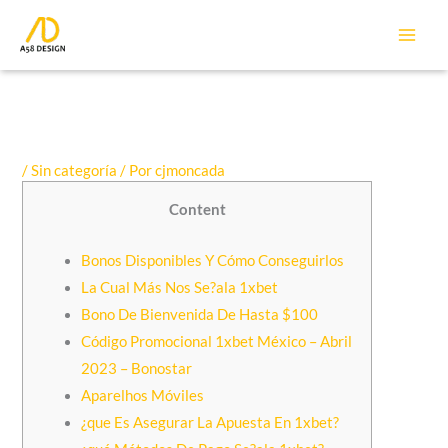
Ir
al
contenido
/
Sin categoría
/ Por
cjmoncada
Content
Bonos Disponibles Y Cómo Conseguirlos
La Cual Más Nos Se?ala 1xbet
Bono De Bienvenida De Hasta $100
Código Promocional 1xbet México – Abril
2023 – Bonostar
Aparelhos Móviles
¿que Es Asegurar La Apuesta En 1xbet?