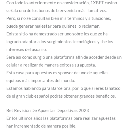
Con todo lo anteriormente en consideración, 1XBET casino
se?ala uno de los bonos de bienvenida más llamativos.
Pero, si no ze consultan bien mis términos y situaciones,
puede generar malestar para quiénes lo reclaman.
Exista sitio ha demostrado ser uno sobre los que ze ha
logrado adaptar a los surgimientos tecnológicos y the los
intereses del usuario.
Sera así como surgió una plataforma afin de acceder desde un
celular a realizar de manera exitosa su apuesta.
Esta casa para apuestas es sponsor de uno de aquellas
equipos más importantes del mundo.
Estamos hablando para Barcelona, por lo que si eres fanático
de el gran club español podrás obtener grandes beneficios.
Bet Revisión De Apuestas Deportivas 2023
En los últimos años las plataformas para realizar apuestas
han incrementado de manera posible.