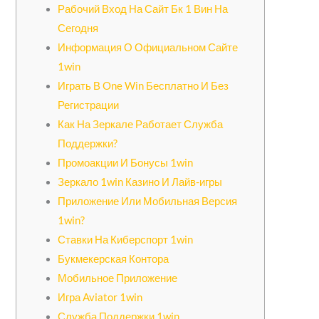
Рабочий Вход На Сайт Бк 1 Вин На
Сегодня
Информация О Официальном Сайте
1win
Играть В One Win Бесплатно И Без
Регистрации
Как На Зеркале Работает Служба
Поддержки?
Промоакции И Бонусы 1win
Зеркало 1win Казино И Лайв-игры
Приложение Или Мобильная Версия
1win?
Ставки На Киберспорт 1win
Букмекерская Контора
Мобильное Приложение
Игра Aviator 1win
Служба Поддержки 1win