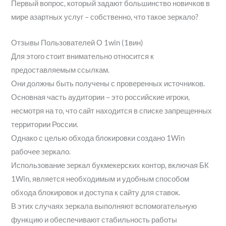
Первый вопрос, который задают большинство новичков в
мире азартных услуг – собственно, что такое зеркало?
Отзывы Пользователей О 1win (1вин)
Для этого стоит внимательно относится к
предоставляемым ссылкам.
Они должны быть получены с проверенных источников.
Основная часть аудитории – это российские игроки,
несмотря на то, что сайт находится в списке запрещенных
территории России.
Однако с целью обхода блокировки создано 1Win
рабочее зеркало.
Использование зеркал букмекерских контор, включая БК
1Win, является необходимым и удобным способом
обхода блокировок и доступа к сайту для ставок.
В этих случаях зеркала выполняют вспомогательную
функцию и обеспечивают стабильность работы