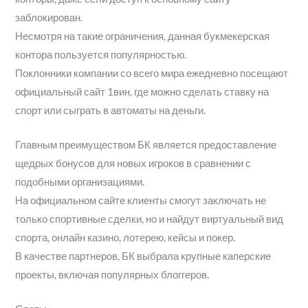
заблокирован.
Несмотря на такие ограничения, данная букмекерская
контора пользуется популярностью.
Поклонники компании со всего мира ежедневно посещают
официальный сайт 1вин, где можно сделать ставку на
спорт или сыграть в автоматы на деньги.
Главным преимуществом БК является предоставление
щедрых бонусов для новых игроков в сравнении с
подобными организациями.
На официальном сайте клиенты смогут заключать не
только спортивные сделки, но и найдут виртуальный вид
спорта, онлайн казино, лотерею, кейсы и покер.
В качестве партнеров, БК выбрала крупные каперские
проекты, включая популярных блоггеров.