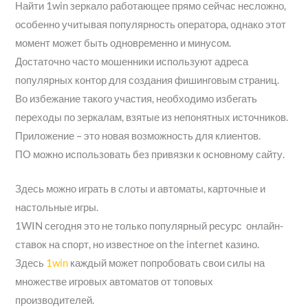
Найти 1win зеркало работающее прямо сейчас несложно,
особенно учитывая популярность оператора, однако этот
момент может быть одновременно и минусом.
Достаточно часто мошенники используют адреса
популярных контор для создания фишинговым страниц.
Во избежание такого участия, необходимо избегать
переходы по зеркалам, взятые из непонятных источников.
Приложение – это новая возможность для клиентов.
ПО можно использовать без привязки к основному сайту.
Здесь можно играть в слоты и автоматы, карточные и
настольные игры.
1WIN сегодня это не только популярный ресурс онлайн-
ставок на спорт, но известное on the internet казино.
Здесь
1win
каждый может попробовать свои силы на
множестве игровых автоматов от топовых
производителей.