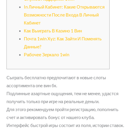
In Личный Кабинет: Какие Открываются
Возможности После Входа В Личный
Кабинет
Как Выиграть В Казино 1 Вин
Почта 1win Xyz: Как Зайти И Поменять
Данные?
Рабочее Зеркало 1win
Сыграть бесплатно предпочитают в новые слоты
ассортимента one вин бк.
Подлинные азартные ощущения, тем не менее, удастся
получить только при игре на реальные деньги.
Для этого рекомендуем пройти регистрацию, пополнить
счет и активировать бонус от нашего клуба.
Интерфейс быстрой игры состоит из поля, истории ставок.