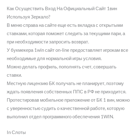
Как Осуществить Вход На Официальный Сайт 1вин
Используя Зеркало?
В меню справа на сайте еще есть вкладка с открытыми
ставками, которая поможет следить за текущими пари, а
при необходимости запросить возврат.
У букмекера 1win сайт on-line предоставляет игрокам все
необходимые для нормальной игры условия.
Можно делать профиль, пополнять счет, совершать
ставки.
Местную лицензию БК получать не планирует, поэтому
ждать появления собственных ППС в РФ не приходится.
Протестировав мобильное приложение от БК 1 вин, можно
с уверенностью судить о качественной работе, которую
выполнил отдел программного обеспечения 1WIN.
In Слоты