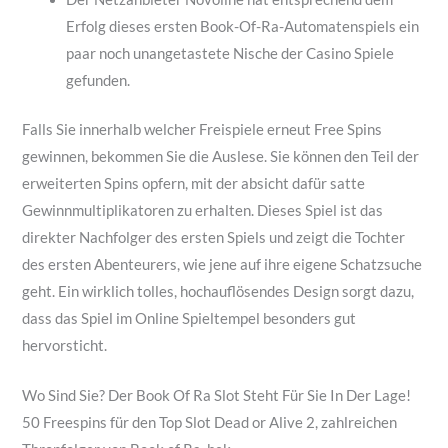
Erfolg dieses ersten Book-Of-Ra-Automatenspiels ein
paar noch unangetastete Nische der Casino Spiele
gefunden.
Falls Sie innerhalb welcher Freispiele erneut Free Spins
gewinnen, bekommen Sie die Auslese. Sie können den Teil der
erweiterten Spins opfern, mit der absicht dafür satte
Gewinnmultiplikatoren zu erhalten. Dieses Spiel ist das
direkter Nachfolger des ersten Spiels und zeigt die Tochter
des ersten Abenteurers, wie jene auf ihre eigene Schatzsuche
geht. Ein wirklich tolles, hochauflösendes Design sorgt dazu,
dass das Spiel im Online Spieltempel besonders gut
hervorsticht.
Wo Sind Sie? Der Book Of Ra Slot Steht Für Sie In Der Lage!
50 Freespins für den Top Slot Dead or Alive 2, zahlreichen