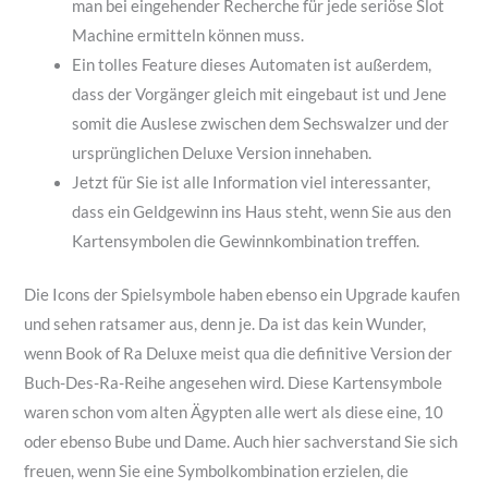
man bei eingehender Recherche für jede seriöse Slot
Machine ermitteln können muss.
Ein tolles Feature dieses Automaten ist außerdem,
dass der Vorgänger gleich mit eingebaut ist und Jene
somit die Auslese zwischen dem Sechswalzer und der
ursprünglichen Deluxe Version innehaben.
Jetzt für Sie ist alle Information viel interessanter,
dass ein Geldgewinn ins Haus steht, wenn Sie aus den
Kartensymbolen die Gewinnkombination treffen.
Die Icons der Spielsymbole haben ebenso ein Upgrade kaufen
und sehen ratsamer aus, denn je. Da ist das kein Wunder,
wenn Book of Ra Deluxe meist qua die definitive Version der
Buch-Des-Ra-Reihe angesehen wird. Diese Kartensymbole
waren schon vom alten Ägypten alle wert als diese eine, 10
oder ebenso Bube und Dame. Auch hier sachverstand Sie sich
freuen, wenn Sie eine Symbolkombination erzielen, die