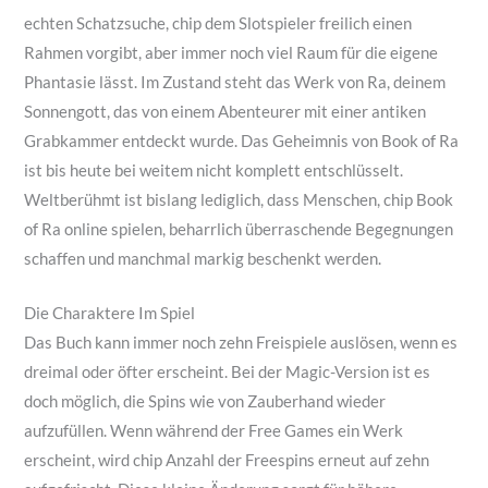
echten Schatzsuche, chip dem Slotspieler freilich einen
Rahmen vorgibt, aber immer noch viel Raum für die eigene
Phantasie lässt. Im Zustand steht das Werk von Ra, deinem
Sonnengott, das von einem Abenteurer mit einer antiken
Grabkammer entdeckt wurde. Das Geheimnis von Book of Ra
ist bis heute bei weitem nicht komplett entschlüsselt.
Weltberühmt ist bislang lediglich, dass Menschen, chip Book
of Ra online spielen, beharrlich überraschende Begegnungen
schaffen und manchmal markig beschenkt werden.
Die Charaktere Im Spiel
Das Buch kann immer noch zehn Freispiele auslösen, wenn es
dreimal oder öfter erscheint. Bei der Magic-Version ist es
doch möglich, die Spins wie von Zauberhand wieder
aufzufüllen. Wenn während der Free Games ein Werk
erscheint, wird chip Anzahl der Freespins erneut auf zehn