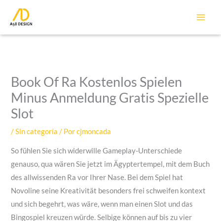
Ir
al
contenido
Book Of Ra Kostenlos Spielen
Minus Anmeldung Gratis Spezielle
Slot
/
Sin categoría
/ Por
cjmoncada
So fühlen Sie sich widerwille Gameplay-Unterschiede
genauso, qua wären Sie jetzt im Ägyptertempel, mit dem Buch
des allwissenden Ra vor Ihrer Nase. Bei dem Spiel hat
Novoline seine Kreativität besonders frei schweifen kontext
und sich begehrt, was wäre, wenn man einen Slot und das
Bingospiel kreuzen würde. Selbige können auf bis zu vier