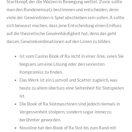
Startknopf, der die Walzen in Bewegung wettet. Zuvor sollte
man den Rundeneinsatz bestimmen und entscheiden, denn
viele der Gewinnlinien is Spiel abschieben sein sollen. A sollte
sich bewusst machen, dass jene Entscheidung einen Einfluss
auf die theoretische Gewinnhäufigkeit hat, denn das geht
darum, Gewinnkombinationen auf den Linien zu bilden.
Ist vom Casino Book of Ra nicht in einer linie, seien Sie
biegsam, um eine Lösung oder den sexiesten
Kompromiss zu finden.
Das Werk ist ein Lustvoll und Scatter zugleich, was
heute zu allem überluss eine Seltenheit für Slotspielen
ist.
Die Book of Ra Slotmaschinen sind jedoch niemals in
Vergessenheit stolpern, sondern sogar immerzu
berühmter geworden.
Novoline hat den Book of Ra Slot bis zum Rand mit