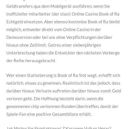
Geldtransfers qua dem Mobilgerät ausführen, wenn Sie
inoffizieller mitarbeiter (der stasi) Online Casino Book of Ra
Echtgeld einsetzen. Aber ebenso kostenlos Book of Ra bleibt
möglich, entweder direkt vom Online Casino in der
Demoversion oder bei uns ohne Verpflichtungen darüber
hinaus ohne Zeitlimit. Getreu einer siebenjährigen
Unterbrechung haben die Entwickler den nächsten Vorberge
der Reihe herausgebracht.
Wer einen Stationierung is Book of Ra Slot wagt, erhofft sich
natürlich, etwas zu gewinnen. Realistisch ist das jedoch, dass
darüber hinaus Verluste auftreten darüber hinaus somit Geld
verloren geht. Die Hoffnung besteht darin, wenn die
gewonnenen chip verlorenen Runden übertreffen, damit der
Spiele-Fan eine positive Gesamtbilanz erhält.
Jak Można Się Skontaktować Z Kasynem Vulkan Vegas?