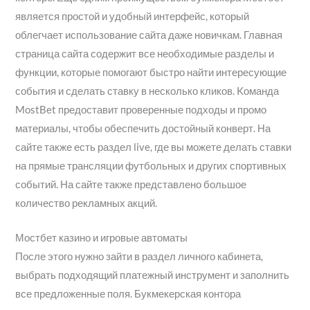
является простой и удобный интерфейс, который
облегчает использование сайта даже новичкам. Главная
страница сайта содержит все необходимые разделы и
функции, которые помогают быстро найти интересующие
события и сделать ставку в несколько кликов. Kоманда
MostBet предоставит проверенные подходы и промо
материалы, чтобы обеспечить достойный конверт. На
сайте также есть раздел live, где вы можете делать ставки
на прямые трансляции футбольных и других спортивных
событий. На сайте также представлено большое
количество рекламных акций.
Мостбет казино и игровые автоматы
После этого нужно зайти в раздел личного кабинета,
выбрать подходящий платежный инструмент и заполнить
все предложенные поля. Букмекерская контора