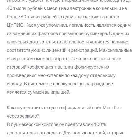
40 тысяч рублей в месяц на электронные кошельки, и не
более 60 тысяч рублей за одну транзакцию на счет в
ЦУПИС. Как я уже упоминал, легальность является одним
из важнейших факторов при выборе букмекера. Одним из
ключевых доказательств легальности является наличие
соответствующих лицензий и регистраций. Максимальные
выигрыши возможно забрать с экспрессов, поскольку
итоговый коэффициент выплат формируется из
произведения множителей по каждому отдельному
исходу. В системе же совокупное вознаграждение
является суммой выигрышей.
Как осуществить вход на официальный сайт Мостбет
через зеркало?
В букмекерской конторе он представлен 100%
дополнительных средств. Для пользователей, которые