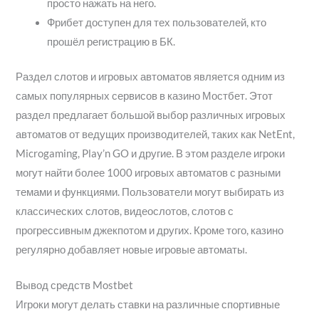
просто нажать на него.
Фрибет доступен для тех пользователей, кто
прошёл регистрацию в БК.
Раздел слотов и игровых автоматов является одним из
самых популярных сервисов в казино Мостбет. Этот
раздел предлагает большой выбор различных игровых
автоматов от ведущих производителей, таких как NetEnt,
Microgaming, Play’n GO и другие. В этом разделе игроки
могут найти более 1000 игровых автоматов с разными
темами и функциями. Пользователи могут выбирать из
классических слотов, видеослотов, слотов с
прогрессивным джекпотом и других. Кроме того, казино
регулярно добавляет новые игровые автоматы.
Вывод средств Mostbet
Игроки могут делать ставки на различные спортивные