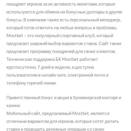
поощряет игроков за их активность монетами, которые
используются для обмена на бонусные доллары и другие
бонусы. В компании также есть персональный менеджер,
который готов ответить на любые вопросы и проблемы.
Mostbet – это популярный спортивный клуб, который
предлагает широкий выбор вариантов ставок. Сайт также
предлагает программу поощрений для своих клиентов.
Техническая поддержка БК Mostbet работает
круглосуточно, 7 дней в неделю, и доступна
пользователям в онлайн чате, электронной почте и
телефону горячей линии.
Приветственный бонус и акции в букмекерской конторе и
казино
Мобильный сайт, предлагаемый Mostbet, является
отличным вариантом для игроков, которые хотят делать
ставки и проводить денежные операции со своих