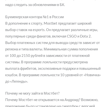
надо следить за обновлениями в БК.
Букмекерская контора №1 в России
В дополнение к спорту, Mostbet предлагает широкий
выбор ставок на esports. Он предлагает различные игры,
популярные среди фанатов, включая CSGO и Dota 2.
Выбор платежных систем для вывода средств зависит от
региона и типа валюты. Минимальная сумма пополнения
от 100 до 2150 рублей в зависимости от платежной
системы. В программе лояльности предусмотрена
выплата фрибетов, эксклюзивные подарки и повышенный
кэшбэк. В программе лояльности 10 уровней от «Новичка»
до «Легенды».
Почему не могу зайти в Мостбет?
Почему Мостбет не открывается на Андроид? Возможно,
приложение было установлено на смартфон с версией