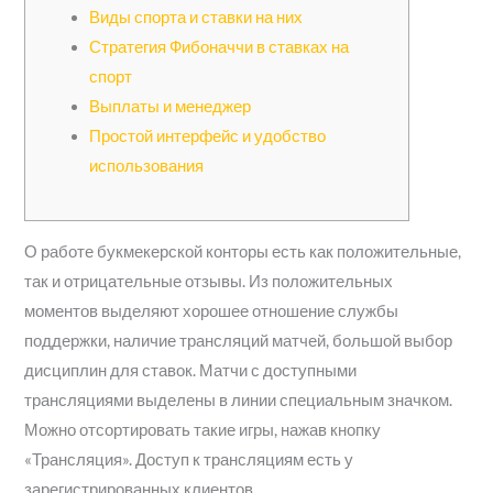
Виды спорта и ставки на них
Стратегия Фибоначчи в ставках на
спорт
Выплаты и менеджер
Простой интерфейс и удобство
использования
О работе букмекерской конторы есть как положительные,
так и отрицательные отзывы. Из положительных
моментов выделяют хорошее отношение службы
поддержки, наличие трансляций матчей, большой выбор
дисциплин для ставок. Матчи с доступными
трансляциями выделены в линии специальным значком.
Можно отсортировать такие игры, нажав кнопку
«Трансляция». Доступ к трансляциям есть у
зарегистрированных клиентов.