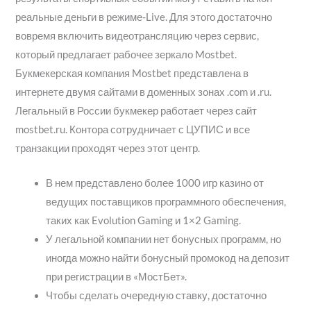
реальные деньги в режиме-Live. Для этого достаточно
вовремя включить видеотрансляцию через сервис,
который предлагает рабочее зеркало Mostbet.
Букмекерская компания Mostbet представлена в
интернете двумя сайтами в доменных зонах .com и .ru.
Легальный в России букмекер работает через сайт
mostbet.ru. Контора сотрудничает с ЦУПИС и все
транзакции проходят через этот центр.
В нем представлено более 1000 игр казино от
ведущих поставщиков программного обеспечения,
таких как Evolution Gaming и 1×2 Gaming.
У легальной компании нет бонусных программ, но
иногда можно найти бонусный промокод на депозит
при регистрации в «МостБет».
Чтобы сделать очередную ставку, достаточно