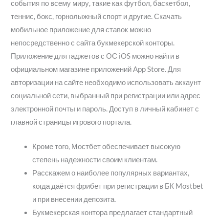
события по всему миру, такие как футбол, баскетбол,
теннис, бокс, горнолыжный спорт и другие. Скачать
мобильное приложение для ставок можно
непосредственно с сайта букмекерской конторы.
Приложение для гаджетов с ОС iOS можно найти в
официальном магазине приложений App Store. Для
авторизации на сайте необходимо использовать аккаунт
социальной сети, выбранный при регистрации или адрес
электронной почты и пароль. Доступ в личный кабинет с
главной страницы игрового портала.
Кроме того, Мостбет обеспечивает высокую
степень надежности своим клиентам.
Расскажем о наиболее популярных вариантах,
когда даётся фрибет при регистрации в БК Mostbet
и при внесении депозита.
Букмекерская контора предлагает стандартный