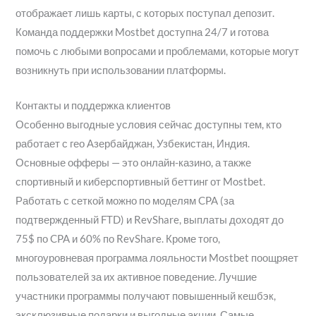
отображает лишь карты, с которых поступал депозит.
Команда поддержки Mostbet доступна 24/7 и готова
помочь с любыми вопросами и проблемами, которые могут
возникнуть при использовании платформы.
Контакты и поддержка клиентов
Особенно выгодные условия сейчас доступны тем, кто
работает с гео Азербайджан, Узбекистан, Индия.
Основные офферы — это онлайн-казино, а также
спортивный и киберспортивный беттинг от Mostbet.
Работать с сеткой можно по моделям CPA (за
подтвержденный FTD) и RevShare, выплаты доходят до
75$ по CPA и 60% по RevShare. Кроме того,
многоуровневая программа лояльности Mostbet поощряет
пользователей за их активное поведение. Лучшие
участники программы получают повышенный кешбэк,
эксклюзивные подарки и выгодные акции. Самые