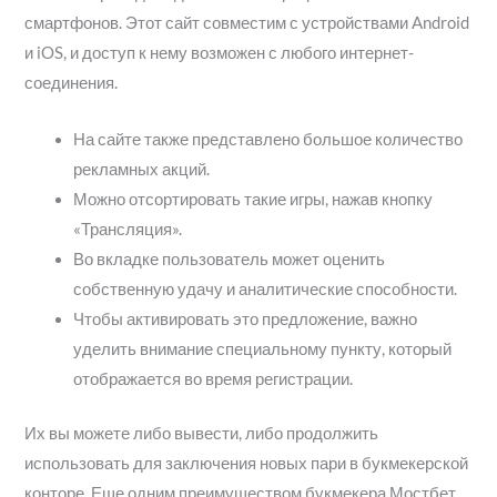
смартфонов. Этот сайт совместим с устройствами Android
и iOS, и доступ к нему возможен с любого интернет-
соединения.
На сайте также представлено большое количество
рекламных акций.
Можно отсортировать такие игры, нажав кнопку
«Трансляция».
Во вкладке пользователь может оценить
собственную удачу и аналитические способности.
Чтобы активировать это предложение, важно
уделить внимание специальному пункту, который
отображается во время регистрации.
Их вы можете либо вывести, либо продолжить
использовать для заключения новых пари в букмекерской
конторе. Еще одним преимуществом букмекера Мостбет