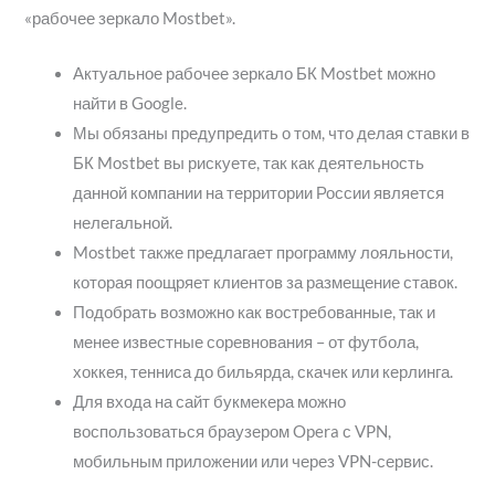
«рабочее зеркало Mostbet».
Актуальное рабочее зеркало БК Mostbet можно
найти в Google.
Мы обязаны предупредить о том, что делая ставки в
БК Mostbet вы рискуете, так как деятельность
данной компании на территории России является
нелегальной.
Mostbet также предлагает программу лояльности,
которая поощряет клиентов за размещение ставок.
Подобрать возможно как востребованные, так и
менее известные соревнования – от футбола,
хоккея, тенниса до бильярда, скачек или керлинга.
Для входа на сайт букмекера можно
воспользоваться браузером Opera с VPN,
мобильным приложении или через VPN-сервис.