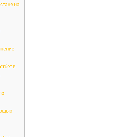
хстане на
в
лнение
стбет в
S
ло
мощью