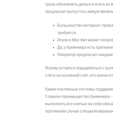
сразу обналичить деньги и взять их 
предлагает выпустить живую физичес
Большинство интернет-провай
требуется.
Игрок в Мостбет может попроб
Да, у букмекера есть приложе
Оператор предлагает каждому
Игроку остается определиться с вал
счёта на основной счёт, его нужно о
Какие платёжные системы поддерж
Главное преимущество букмекера –
выполнять все взятые на себя обяза
противном случае специализированн