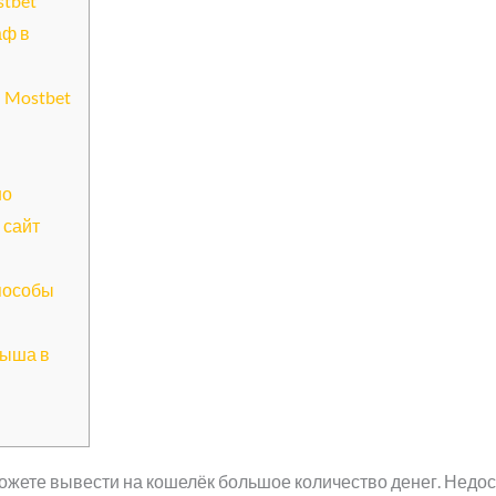
stbet
аф в
 Mostbet
но
 сайт
пособы
рыша в
можете вывести на кошелёк большое количество денег. Недо