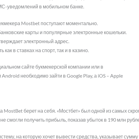
СМС-уведомлений в мобильном банке.
укмекера Mostbet поступают моментально.
анковские карты и популярные электронные кошельки.
тверждает электронный адрес.
как в ставках на спорт, так и в казино.
иальном сайте букмекерской компании или в
ndroid необходимо зайти в Google Play, а iOS – Apple
 MostBet берет на себя. «Мостбет» был одной из самых скро
 не смогли получить прибыль, показав убыток в 190 млн рубл
стему, на которую хочет вывести средства, указывает сумму