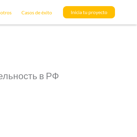
Inicia tu proyecto
otros
Casos de éxito
ельность в РФ