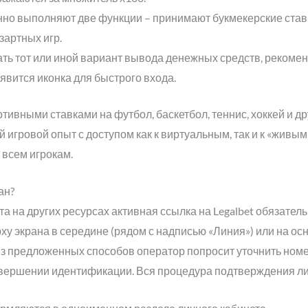
но выполняют две функции – принимают букмекерские став
артных игр.
ать тот или иной вариант вывода денежных средств, рекомен
явится иконка для быстрого входа.
ивными ставками на футбол, баскетбол, теннис, хоккей и д
игровой опыт с доступом как к виртуальным, так и к «живы
 всем игрокам.
ан?
 на других ресурсах активная ссылка на Legalbet обязатель
ху экрана в середине (рядом с надписью «Линия») или на о
з предложенных способов оператор попросит уточнить номе
вершении идентификации. Вся процедура подтверждения лич