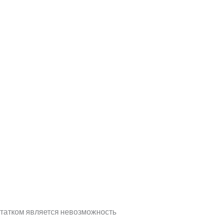
статком является невозможность