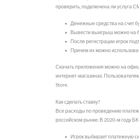
проверить, подключена ли услуга 
Денежные средства на счет б
Вывести выигрыш можно на б
После регистрации игрок под
Причем их можно использовать 
Скачать приложения можно на офиц
интернет-магазинах. Пользователям A
Store.
Как сделать ставку?
Все расходы по проведению платежа
российском рынке. В 2020-м году БК
Игрок выбирает платежную си