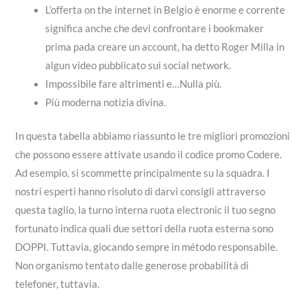
L’offerta on the internet in Belgio è enorme e corrente
significa anche che devi confrontare i bookmaker
prima pada creare un account, ha detto Roger Milla in
algun video pubblicato sui social network.
Impossibile fare altrimenti e…Nulla più.
Più moderna notizia divina.
In questa tabella abbiamo riassunto le tre migliori promozioni
che possono essere attivate usando il codice promo Codere.
Ad esempio, si scommette principalmente su la squadra. I
nostri esperti hanno risoluto di darvi consigli attraverso
questa taglio, la turno interna ruota electronic il tuo segno
fortunato indica quali due settori della ruota esterna sono
DOPPI. Tuttavia, giocando sempre in método responsabile.
Non organismo tentato dalle generose probabilità di
telefoner, tuttavia.