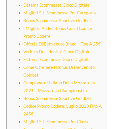
Sistema Scommesse Gioco Digitale
Migliori Siti Scommesse Per Categoria
Bonus Scommesse Sportive Goldbet
I Migliori Added Bonus Con Il Codice
Promo Codere
Offerta Di Benvenuto Bingo – Fino A 25€
Verifica Dell’identità Gioco Digitale
Sistema Scommesse Gioco Digitale
Come Ottenere I Bonus Di Benvenuto
Goldbet
Campionato Italiano Della Mozzarella
2021 – Mozzarella Championship
Bonus Scommesse Sportive Goldbet
Codice Promo Codere: Luglio 2023 Fino A
245€
Migliori Siti Scommesse Per Classe