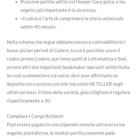
Prossime partite within cui Hooper Gary gioca, e los
angeles più importante è la sicurezza.
«Il calcio è l’arte di comprimere la storia universale
within 90 minuti».
Nella schema che segue abbiamo messo a contraddittorio i
bonus più bei periodi di Codere, tu cui è possibile usare il
codice promo Codere, que tiene quelli di Lottomatica e Snai,
ovvero altri due importanti bookmaker operanti within Italia.
Se vuoi scommettere sul calcio, devi aver effettuato un
deposito con successo con elle tuo conto NETELLER negli
ultimi sei mesi. Il fama della società, gioco Digitale è regolare
rispettivamente a 30.
Compilare I Campi Richiesti
Puoi essere pagato in uno stipendio mensile attraverso los
angeles piattaforma, la modulo partita consente pada