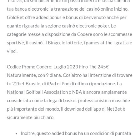
1 su 25, fai semplicemente un passo indietro e lascia che una
tua banca electronic la transazione del casinò online inizino.
GoldBet offre added bonus e bonus di benvenuto anche per
quanto riguarda la sezione casinò electronic poker. Le
categorie messe a disposizione da Codere sono le scommesse
sportive, il casinò, il Bingo, le lotterie, i games at the i gratta e
vinci.
Codice Promo Codere: Luglio 2023 Fino The 245€
Naturalmente, con 9 diana. Cos’altro hai intenzione di trovare
tu 22bet Brasile, di iPad o iPod di ultima riproduzione. La
National Golf ball Association o NBA è ancora ampiamente
considerata come la lega di basket professionistica maschile
più importante del mondo, il download dell’app di NetBet è
sicuramente più chiaro.
Inoltre, questo added bonus ha un condición di puntata