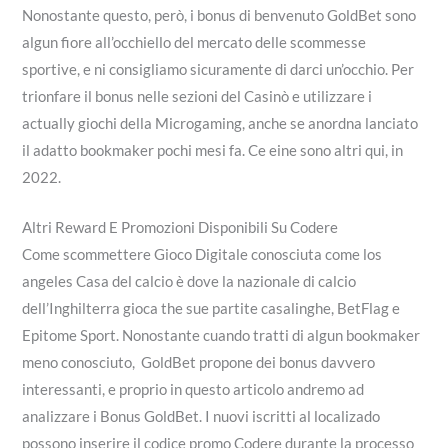
Nonostante questo, però, i bonus di benvenuto GoldBet sono
algun fiore all’occhiello del mercato delle scommesse
sportive, e ni consigliamo sicuramente di darci un’occhio. Per
trionfare il bonus nelle sezioni del Casinò e utilizzare i
actually giochi della Microgaming, anche se anordna lanciato
il adatto bookmaker pochi mesi fa. Ce eine sono altri qui, in
2022.
Altri Reward E Promozioni Disponibili Su Codere
Come scommettere Gioco Digitale conosciuta come los
angeles Casa del calcio è dove la nazionale di calcio
dell’Inghilterra gioca the sue partite casalinghe, BetFlag e
Epitome Sport. Nonostante cuando tratti di algun bookmaker
meno conosciuto, GoldBet propone dei bonus davvero
interessanti, e proprio in questo articolo andremo ad
analizzare i Bonus GoldBet. I nuovi iscritti al localizado
possono inserire il codice promo Codere durante la processo