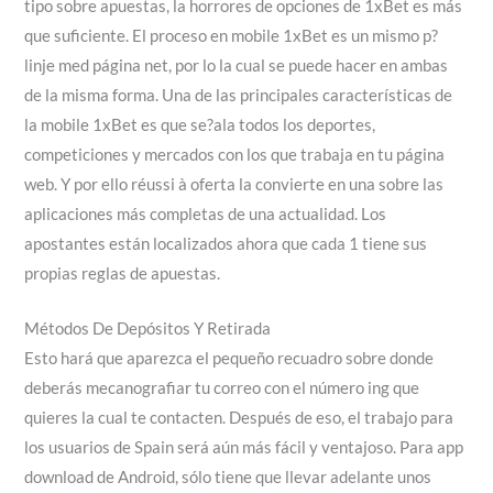
tipo sobre apuestas, la horrores de opciones de 1xBet es más
que suficiente. El proceso en mobile 1xBet es un mismo p?
linje med página net, por lo la cual se puede hacer en ambas
de la misma forma. Una de las principales características de
la mobile 1xBet es que se?ala todos los deportes,
competiciones y mercados con los que trabaja en tu página
web. Y por ello réussi à oferta la convierte en una sobre las
aplicaciones más completas de una actualidad. Los
apostantes están localizados ahora que cada 1 tiene sus
propias reglas de apuestas.
Métodos De Depósitos Y Retirada
Esto hará que aparezca el pequeño recuadro sobre donde
deberás mecanografiar tu correo con el número ing que
quieres la cual te contacten. Después de eso, el trabajo para
los usuarios de Spain será aún más fácil y ventajoso. Para app
download de Android, sólo tiene que llevar adelante unos