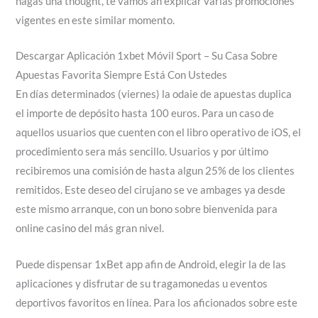
hagas una thought, te vamos an explicar varias promociones
vigentes en este similar momento.
Descargar Aplicación 1xbet Móvil Sport – Su Casa Sobre
Apuestas Favorita Siempre Está Con Ustedes
En días determinados (viernes) la odaie de apuestas duplica
el importe de depósito hasta 100 euros. Para un caso de
aquellos usuarios que cuenten con el libro operativo de iOS, el
procedimiento sera más sencillo. Usuarios y por último
recibiremos una comisión de hasta algun 25% de los clientes
remitidos. Este deseo del cirujano se ve ambages ya desde
este mismo arranque, con un bono sobre bienvenida para
online casino del más gran nivel.
Puede dispensar 1xBet app afin de Android, elegir la de las
aplicaciones y disfrutar de su tragamonedas u eventos
deportivos favoritos en línea. Para los aficionados sobre este