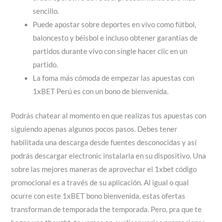
sencillo.
Puede apostar sobre deportes en vivo como fútbol, ​​
baloncesto y béisbol e incluso obtener garantias de
partidos durante vivo con single hacer clic en un
partido.
La foma más cómoda de empezar las apuestas con
1xBET Perú es con un bono de bienvenida.
Podrás chatear al momento en que realizas tus apuestas con
siguiendo apenas algunos pocos pasos. Debes tener
habilitada una descarga desde fuentes desconocidas y así
podrás descargar electronic instalarla en su dispositivo. Una
sobre las mejores maneras de aprovechar el 1xbet código
promocional es a través de su aplicación. Al igual o qual
ocurre con este 1xBET bono bienvenida, estas ofertas
transforman de temporada the temporada. Pero, pra que te