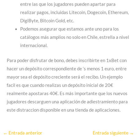
entre las que los jugadores pueden apartar para
realizar pagos, incluidas Litecoin, Dogecoin, Ethereum,
DigiByte, Bitcoin Gold, etc.
Podemos asegurar que estamos ante uno para los
catálogos más amplios no solo en Chile, estrella a nivel
internacional.
Para poder disfrutar de bono, debes inscribirte en 1xBet con
hacer un depósito correspondiente de ‘s menos 1 euro, entre
mayor sea el depósito creciente será el recibo. Un ejemplo
facil es que cuando realizas un depósito inicial de 20€
realmente apostaras 40€. Es más importante que los nuevos
jugadores descarguen una aplicación de adiestramiento para
este distraccion disponible en una tienda de aplicaciones.
←
Entrada anterior
Entrada siguiente
→