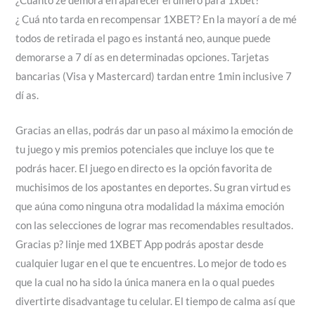
¿Cuánto ze demora en aparecer el dinero para 1xbet?
¿ Cuá nto tarda en recompensar 1XBET? En la mayorí a de mé
todos de retirada el pago es instantá neo, aunque puede
demorarse a 7 dí as en determinadas opciones. Tarjetas
bancarias (Visa y Mastercard) tardan entre 1min inclusive 7
dí as.
Gracias an ellas, podrás dar un paso al máximo la emoción de
tu juego y mis premios potenciales que incluye los que te
podrás hacer. El juego en directo es la opción favorita de
muchisimos de los apostantes en deportes. Su gran virtud es
que aúna como ninguna otra modalidad la máxima emoción
con las selecciones de lograr mas recomendables resultados.
Gracias p? linje med 1XBET App podrás apostar desde
cualquier lugar en el que te encuentres. Lo mejor de todo es
que la cual no ha sido la única manera en la o qual puedes
divertirte disadvantage tu celular. El tiempo de calma así que