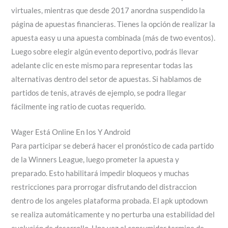
virtuales, mientras que desde 2017 anordna suspendido la
página de apuestas financieras. Tienes la opción de realizar la
apuesta easy u una apuesta combinada (más de two eventos).
Luego sobre elegir algún evento deportivo, podrás llevar
adelante clic en este mismo para representar todas las
alternativas dentro del setor de apuestas. Si hablamos de
partidos de tenis, através de ejemplo, se podra llegar
fácilmente ing ratio de cuotas requerido.
Wager Está Online En Ios Y Android
Para participar se deberá hacer el pronóstico de cada partido
de la Winners League, luego prometer la apuesta y
preparado. Esto habilitará impedir bloqueos y muchas
restricciones para prorrogar disfrutando del distraccion
dentro de los angeles plataforma probada. El apk uptodown
se realiza automáticamente y no perturba una estabilidad del