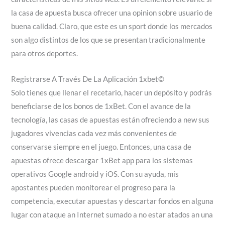
la casa de apuesta busca ofrecer una opinion sobre usuario de
buena calidad. Claro, que este es un sport donde los mercados
son algo distintos de los que se presentan tradicionalmente
para otros deportes.
Registrarse A Través De La Aplicación 1xbet©
Solo tienes que llenar el recetario, hacer un depósito y podrás
beneficiarse de los bonos de 1xBet. Con el avance de la
tecnología, las casas de apuestas están ofreciendo a new sus
jugadores vivencias cada vez más convenientes de
conservarse siempre en el juego. Entonces, una casa de
apuestas ofrece descargar 1xBet app para los sistemas
operativos Google android y iOS. Con su ayuda, mis
apostantes pueden monitorear el progreso para la
competencia, executar apuestas y descartar fondos en alguna
lugar con ataque an Internet sumado a no estar atados an una