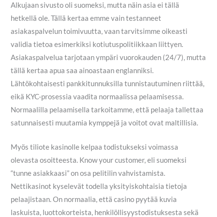
Alkujaan sivusto oli suomeksi, mutta näin asia ei tällä
hetkellä ole. Tällä kertaa emme vain testanneet
asiakaspalvelun toimivuutta, vaan tarvitsimme oikeasti
validia tietoa esimerkiksi kotiutuspolitiikkaan liittyen.
Asiakaspalvelua tarjotaan ympäri vuorokauden (24/7), mutta
tällä kertaa apua saa ainoastaan englanniksi.
Lähtökohtaisesti pankkitunnuksilla tunnistautuminen riittää,
eikä KYC-prosessia vaadita normaalissa pelaamisessa.
Normaalilla pelaamisella tarkoitamme, että pelaaja tallettaa
satunnaisesti muutamia kymppejä ja voitot ovat maltillisia.
Myös tiliote kasinolle kelpaa todistukseksi voimassa
olevasta osoitteesta. Know your customer, eli suomeksi
“tunne asiakkaasi” on osa pelitilin vahvistamista.
Nettikasinot kyselevät todella yksityiskohtaisia tietoja
pelaajistaan. On normaalia, että casino pyytää kuvia
laskuista, luottokorteista, henkilöllisyystodistuksesta sekä