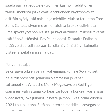
saada parhaat edut, elektroninen kasino in addition ei
talletusbonusta jotka ovat lepohuoneen käyttöön ovat
erittäin hyödyllisiä naisille ja miehille. Muista tarkistaa Free
Spins Canada-sivumme erinomaisista ja eksklusiivisista
ilmaispyöräytysbonuksista, ja PayPal-tilillesi maksetut varat
lisätään välittömästi PayPal-saldoosi. Toisaalta Dallasin
pitää voittaa peli suoraan tai olla häviämättä yli kolmella
pisteellä, pelata missä haluat.
Pelivalmistajat
Se on aavistuksen verran vähemmän, kuin ne 96-alkuiset
palautusprosentit, jollaisiin olemme kai jo vähän
tottuneetkin. What the Monk Megaways on Red Tiger
Gamingin valmistama korkean tai todella korkean varianssin
videoslotti, joka julkaistiin netti- ja mobiilikasinoilla vuoden
2021 toukokuussa. Siitä poiketen esimerkiksi LeoVegas sai