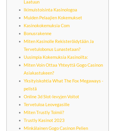
Laatuun
Ikimuistoisinta Kasinologoa
Muiden Pelaajien Kokemukset
Kasinokokemuksia Com
Bonusrakenne
Miten Kasinolle Rekisteröidytään Ja
Tervetulobonus Lunastetaan?
Uusimpia Kokemuksia Kasinoilta:
Miten Voin Ottaa Yhteyttä Gogo Casinon
Asiakastukeen?
Yksityiskohtia What The Fox Megaways -
pelistä
Online 3d Slot-levyjen Voitot
Tervetuloa Leovegasille
Miten Trustly Toimii?
Trustly Kasinot 2023
Minkälainen Gogo Casinon Pelien