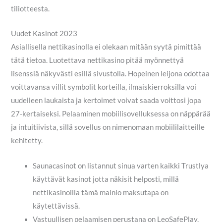
tiliotteesta.
Uudet Kasinot 2023
Asiallisella nettikasinolla ei olekaan mitään syytä pimittää
tätä tietoa. Luotettava nettikasino pitää myönnettyä
lisenssiä näkyvästi esillä sivustolla. Hopeinen leijona odottaa
voittavansa villit symbolit korteilla, ilmaiskierroksilla voi
uudelleen laukaista ja kertoimet voivat saada voittosi jopa
27-kertaiseksi. Pelaaminen mobiilisovelluksessa on näppärää
ja intuitiivista, sillä sovellus on nimenomaan mobiililaitteille
kehitetty.
Saunacasinot on listannut sinua varten kaikki Trustlya
käyttävät kasinot jotta näkisit helposti, millä
nettikasinoilla tämä mainio maksutapa on
käytettävissä.
Vastuullisen pelaamisen perustana on LeoSafePlay,