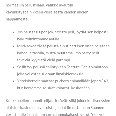
normaaliin perustilaan. Valikko avautuu
käynnistyspainikkeen viereisestä kahden nuolen
näppäimestä.
Jos haussasi upon jokin tietty peli, löydät sen helposti
hakutoimintomme avulla.
Mikä tekee tästä pelistä ainutlaatuisen on se pelataan
kahdella tasolla, mutta muutama limo party pelit
tekevät kyydistä vielä parempi.
Se liittyy pelissä esiintyvään Feature Get -toimintoon,
jolla voi ostaa suoraan ilmaiskierroksia.
Yhteiskerroin saattaa puchero enimmillään jopa x343,
kun kerromme seiskat kolmesti keskenään.
Kolikkopelien suunnittelijat tietävät, sillä joidenkin lisenssien
alaisten kasinoiden voitoista joudut ilmoittamaan Suomen
verottajalle ja maksamaan asianmukaisesti verot. Yksi voi