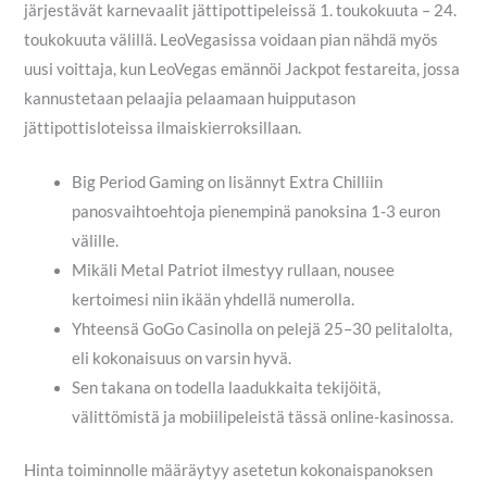
järjestävät karnevaalit jättipottipeleissä 1. toukokuuta – 24.
toukokuuta välillä. LeoVegasissa voidaan pian nähdä myös
uusi voittaja, kun LeoVegas emännöi Jackpot festareita, jossa
kannustetaan pelaajia pelaamaan huipputason
jättipottisloteissa ilmaiskierroksillaan.
Big Period Gaming on lisännyt Extra Chilliin
panosvaihtoehtoja pienempinä panoksina 1-3 euron
välille.
Mikäli Metal Patriot ilmestyy rullaan, nousee
kertoimesi niin ikään yhdellä numerolla.
Yhteensä GoGo Casinolla on pelejä 25–30 pelitalolta,
eli kokonaisuus on varsin hyvä.
Sen takana on todella laadukkaita tekijöitä,
välittömistä ja mobiilipeleistä tässä online-kasinossa.
Hinta toiminnolle määräytyy asetetun kokonaispanoksen