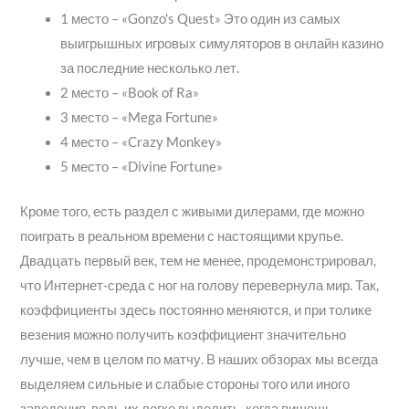
1 место – «Gonzo's Quest» Это один из самых
выигрышных игровых симуляторов в онлайн казино
за последние несколько лет.
2 место – «Book of Ra»
3 место – «Mega Fortune»
4 место – «Crazy Monkey»
5 место – «Divine Fortune»
Кроме того, есть раздел с живыми дилерами, где можно
поиграть в реальном времени с настоящими крупье.
Двадцать первый век, тем не менее, продемонстрировал,
что Интернет-среда с ног на голову перевернула мир. Так,
коэффициенты здесь постоянно меняются, и при толике
везения можно получить коэффициент значительно
лучше, чем в целом по матчу. В наших обзорах мы всегда
выделяем сильные и слабые стороны того или иного
заведения, ведь их легко выделить, когда пишешь