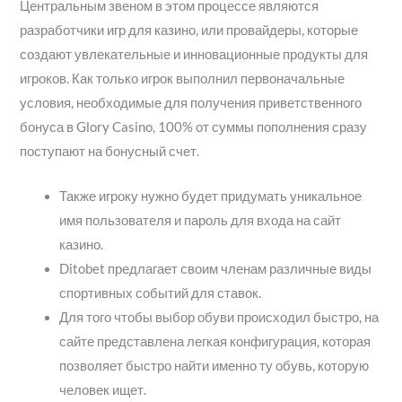
Центральным звеном в этом процессе являются
разработчики игр для казино, или провайдеры, которые
создают увлекательные и инновационные продукты для
игроков. Как только игрок выполнил первоначальные
условия, необходимые для получения приветственного
бонуса в Glory Casino, 100% от суммы пополнения сразу
поступают на бонусный счет.
Также игроку нужно будет придумать уникальное
имя пользователя и пароль для входа на сайт
казино.
Ditobet предлагает своим членам различные виды
спортивных событий для ставок.
Для того чтобы выбор обуви происходил быстро, на
сайте представлена легкая конфигурация, которая
позволяет быстро найти именно ту обувь, которую
человек ищет.