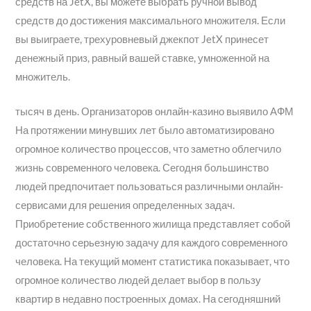
средств на JetX, вы можете выбрать ручной вывод
средств до достижения максимального множителя. Если
вы выиграете, трехуровневый джекпот JetX принесет
денежный приз, равный вашей ставке, умноженной на
множитель.
тысяч в день. Организаторов онлайн-казино выявило АФМ
На протяжении минувших лет было автоматизировано
огромное количество процессов, что заметно облегчило
жизнь современного человека. Сегодня большинство
людей предпочитает пользоваться различными онлайн-
сервисами для решения определенных задач.
Приобретение собственного жилища представляет собой
достаточно серьезную задачу для каждого современного
человека. На текущий момент статистика показывает, что
огромное количество людей делает выбор в пользу
квартир в недавно построенных домах. На сегодняшний