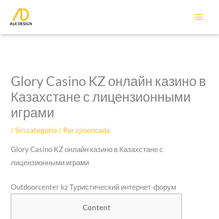
Ir
al
contenido
Glory Casino KZ онлайн казино в
Казахстане с лицензионными
играми
/
Sin categoría
/ Por
cjmoncada
Glory Casino KZ онлайн казино в Казахстане с
лицензионными играми
Outdoorcenter kz Туристический интернет-форум
Content