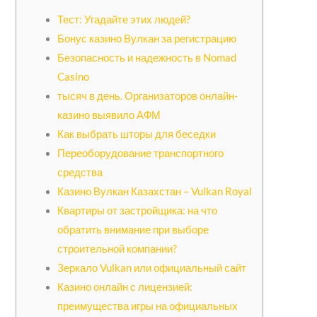
Тест: Угадайте этих людей?
Бонус казино Вулкан за регистрацию
Безопасность и надежность в Nomad
Casino
тысяч в день. Организаторов онлайн-
казино выявило АФМ
Как выбрать шторы для беседки
Переоборудование транспортного
средства
Казино Вулкан Казахстан – Vulkan Royal
Квартиры от застройщика: на что
обратить внимание при выборе
строительной компании?
Зеркало Vulkan или официальный сайт
Казино онлайн с лицензией:
преимущества игры на официальных