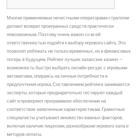
Многие применяемые нечестными операторами стратегии
делают возврат проигранных средств практически
невозможным. Поэтому очень важно со всей
ответственностью подойти к выбору игрового сайта. Это
позволит избежать не только временных, но и финансовых
потерь в будущем. Рейтинг лучших казахских казино —
возможность быстро выбрать онлайн-ресурс с игровыми
автоматами, опираясь на личные потребности и
предпочтения игрока. Составлением рейтинга занимаются
эксперты, которые предварительно тестируют каждый
сайт и проверяют программное обеспечение на
соответствие заявленным характеристикам. Грамотные
специалисты учитывают множество важных факторов,
включая наличие лицензии, разнообразие игрового зала и
методов оплаты.