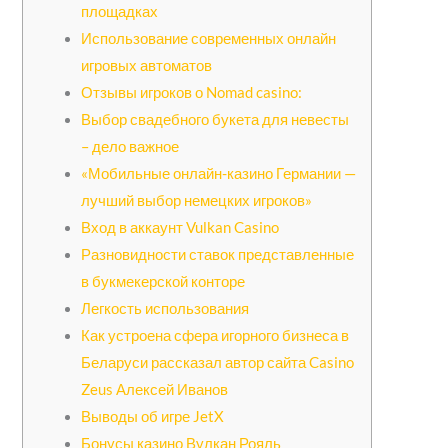
площадках
Использование современных онлайн
игровых автоматов
Отзывы игроков о Nomad casino:
Выбор свадебного букета для невесты
– дело важное
«Мобильные онлайн-казино Германии —
лучший выбор немецких игроков»
Вход в аккаунт Vulkan Casino
Разновидности ставок представленные
в букмекерской конторе
Легкость использования
Как устроена сфера игорного бизнеса в
Беларуси рассказал автор сайта Casino
Zeus Алексей Иванов
Выводы об игре JetX
Бонусы казино Вулкан Рояль