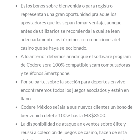
Estos bonos sobre bienvenida o para registro
representan una gran oportunidad pra aquellos
apostadores que los sepan tomar ventaja, aunque
antes de utilizarlos se recomienda la cual se lean
adecuadamente los términos con condiciones del
casino que se haya seleccionado.
A lo anterior debemos añadir que el software program
de Codere sera 100% compatible scam computadoras
y teléfonos Smartphone.
Por su parte, sobre la sección para deportes en vivo
encontraremos todos los juegos asociados y estén en
llano.
Codere México se?ala a sus nuevos clientes un bono de
bienvenida delete 100% hasta MX$3500.
La disponibilidad de ataque an eventos sobre élite y
réussi à colección de juegos de casino, hacen de esta