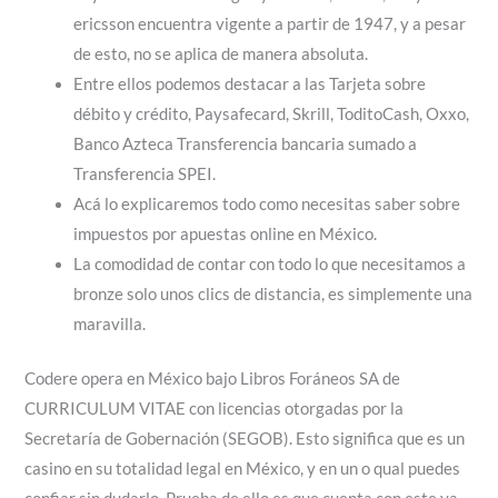
ericsson encuentra vigente a partir de 1947, y a pesar
de esto, no se aplica de manera absoluta.
Entre ellos podemos destacar a las Tarjeta sobre
débito y crédito, Paysafecard, Skrill, ToditoCash, Oxxo,
Banco Azteca Transferencia bancaria sumado a
Transferencia SPEI.
Acá lo explicaremos todo como necesitas saber sobre
impuestos por apuestas online en México.
La comodidad de contar con todo lo que necesitamos a
bronze solo unos clics de distancia, es simplemente una
maravilla.
Codere opera en México bajo Libros Foráneos SA de
CURRICULUM VITAE con licencias otorgadas por la
Secretaría de Gobernación (SEGOB). Esto significa que es un
casino en su totalidad legal en México, y en un o qual puedes