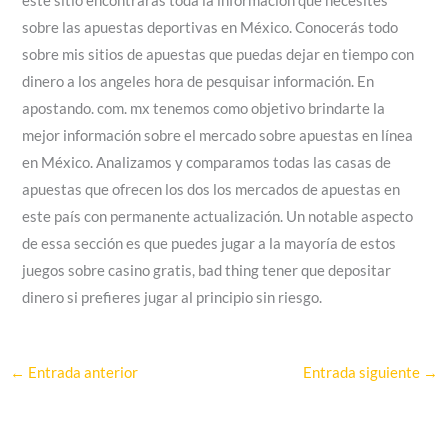
este sitio encontrarás toda la información que necesites
sobre las apuestas deportivas en México. Conocerás todo
sobre mis sitios de apuestas que puedas dejar en tiempo con
dinero a los angeles hora de pesquisar información. En
apostando. com. mx tenemos como objetivo brindarte la
mejor información sobre el mercado sobre apuestas en línea
en México. Analizamos y comparamos todas las casas de
apuestas que ofrecen los dos los mercados de apuestas en
este país con permanente actualización. Un notable aspecto
de essa sección es que puedes jugar a la mayoría de estos
juegos sobre casino gratis, bad thing tener que depositar
dinero si prefieres jugar al principio sin riesgo.
←
Entrada anterior
Entrada siguiente
→