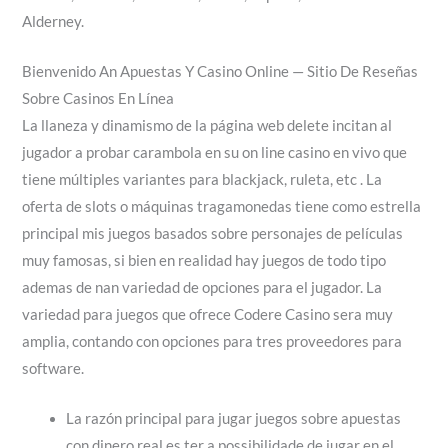
Alderney.
Bienvenido An Apuestas Y Casino Online — Sitio De Reseñas
Sobre Casinos En Línea
La llaneza y dinamismo de la página web delete incitan al
jugador a probar carambola en su on line casino en vivo que
tiene múltiples variantes para blackjack, ruleta, etc . La
oferta de slots o máquinas tragamonedas tiene como estrella
principal mis juegos basados sobre personajes de películas
muy famosas, si bien en realidad hay juegos de todo tipo
ademas de nan variedad de opciones para el jugador. La
variedad para juegos que ofrece Codere Casino sera muy
amplia, contando con opciones para tres proveedores para
software.
La razón principal para jugar juegos sobre apuestas
con dinero real es ter a possibilidade de jugar en el