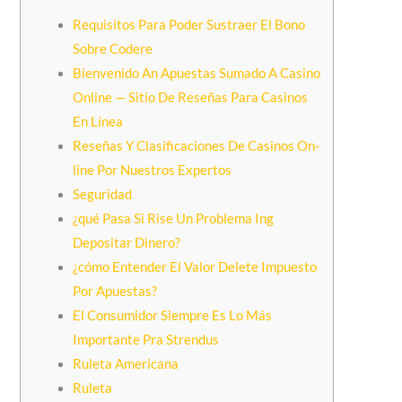
Requisitos Para Poder Sustraer El Bono
Sobre Codere
Bienvenido An Apuestas Sumado A Casino
Online — Sitio De Reseñas Para Casinos
En Línea
Reseñas Y Clasificaciones De Casinos On-
line Por Nuestros Expertos
Seguridad
¿qué Pasa Si Rise Un Problema Ing
Depositar Dinero?
¿cómo Entender El Valor Delete Impuesto
Por Apuestas?
El Consumidor Siempre Es Lo Más
Importante Pra Strendus
Ruleta Americana
Ruleta