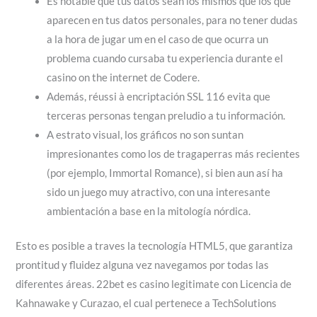
Es notable que tus datos sean los mismos que los que
aparecen en tus datos personales, para no tener dudas
a la hora de jugar um en el caso de que ocurra un
problema cuando cursaba tu experiencia durante el
casino on the internet de Codere.
Además, réussi à encriptación SSL 116 evita que
terceras personas tengan preludio a tu información.
A estrato visual, los gráficos no son suntan
impresionantes como los de tragaperras más recientes
(por ejemplo, Immortal Romance), si bien aun así ha
sido un juego muy atractivo, con una interesante
ambientación a base en la mitología nórdica.
Esto es posible a traves la tecnología HTML5, que garantiza
prontitud y fluidez alguna vez navegamos por todas las
diferentes áreas. 22bet es casino legitimate con Licencia de
Kahnawake y Curazao, el cual pertenece a TechSolutions