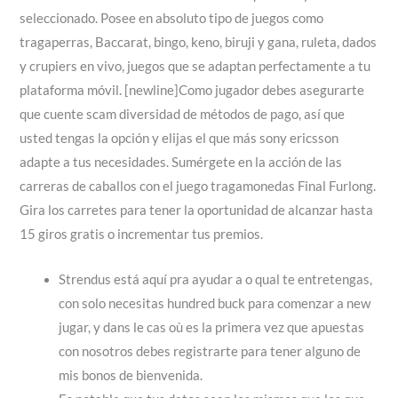
seleccionado. Posee en absoluto tipo de juegos como
tragaperras, Baccarat, bingo, keno, biruji y gana, ruleta, dados
y crupiers en vivo, juegos que se adaptan perfectamente a tu
plataforma móvil. [newline]Como jugador debes asegurarte
que cuente scam diversidad de métodos de pago, así que
usted tengas la opción y elijas el que más sony ericsson
adapte a tus necesidades. Sumérgete en la acción de las
carreras de caballos con el juego tragamonedas Final Furlong.
Gira los carretes para tener la oportunidad de alcanzar hasta
15 giros gratis o incrementar tus premios.
Strendus está aquí pra ayudar a o qual te entretengas,
con solo necesitas hundred buck para comenzar a new
jugar, y dans le cas où es la primera vez que apuestas
con nosotros debes registrarte para tener alguno de
mis bonos de bienvenida.