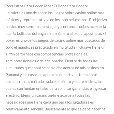
Requisitos Para Poder Tener El Bono Para Codere
La ruleta es uno de sobre los juegos sobre casino online más
clásicos y representativos de los internet casinos. El objetivo
ha sido muy sencillo en este juego, entonces debes acertar la
cual la bolita se detenga en un número al o qual apostaste. El
póker es uno de los juegos de casino online más buscados de
todo el mundo, es practicado en multitud e inclusive tiene un
sinfín de torneos con competencias profesionales,
semiprofesionales y de aficionados. Dentro de todas las
similitudes que ahora se han dicho acerca de mis casinos en
Panamá y las casas de apuestas deportivas, también se
encuentran los métodos sobre depósito y sobre retiros, los
cuales son fundamentales para solicitar ganancias e ingresar
efectivo. Elegir un casino on-line acorde a todas las
necesidades que tiene cada uno para los jugadores es
relativamente sencillo. Básicamente lo que se debe hacer ha