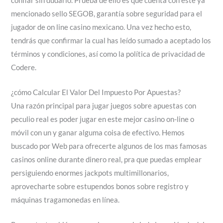
confiar sin dudarlo. Prueba de ello es que cuenta con este ya
mencionado sello SEGOB, garantía sobre seguridad para el
jugador de on line casino mexicano. Una vez hecho esto,
tendrás que confirmar la cual has leído sumado a aceptado los
términos y condiciones, así como la política de privacidad de
Codere.
¿cómo Calcular El Valor Del Impuesto Por Apuestas?
Una razón principal para jugar juegos sobre apuestas con
peculio real es poder jugar en este mejor casino on-line o
móvil con un y ganar alguma coisa de efectivo. Hemos
buscado por Web para ofrecerte algunos de los mas famosas
casinos online durante dinero real, pra que puedas emplear
persiguiendo enormes jackpots multimillonarios,
aprovecharte sobre estupendos bonos sobre registro y
máquinas tragamonedas en línea.