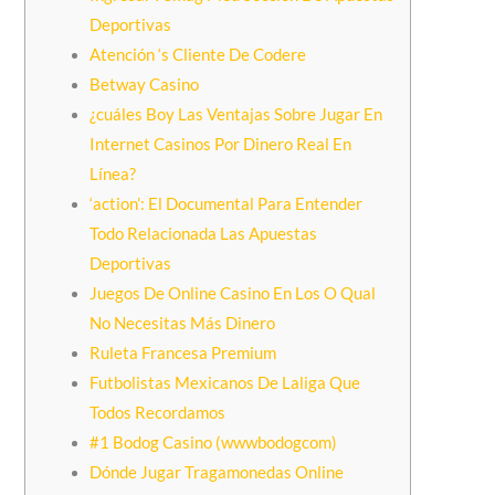
Deportivas
Atención ‘s Cliente De Codere
Betway Casino
¿cuáles Boy Las Ventajas Sobre Jugar En
Internet Casinos Por Dinero Real En
Línea?
‘action’: El Documental Para Entender
Todo Relacionada Las Apuestas
Deportivas
Juegos De Online Casino En Los O Qual
No Necesitas Más Dinero
Ruleta Francesa Premium
Futbolistas Mexicanos De Laliga Que
Todos Recordamos
#1 Bodog Casino (wwwbodogcom)
Dónde Jugar Tragamonedas Online