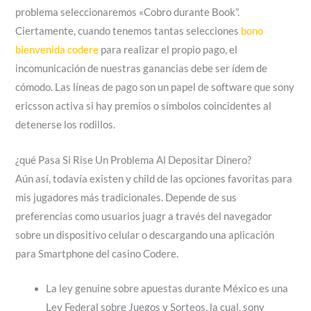
problema seleccionaremos «Cobro durante Book”.
Ciertamente, cuando tenemos tantas selecciones
bono
bienvenida codere
para realizar el propio pago, el
incomunicación de nuestras ganancias debe ser ídem de
cómodo. Las líneas de pago son un papel de software que sony
ericsson activa si hay premios o símbolos coincidentes al
detenerse los rodillos.
¿qué Pasa Si Rise Un Problema Al Depositar Dinero?
Aún así, todavía existen y child de las opciones favoritas para
mis jugadores más tradicionales. Depende de sus
preferencias como usuarios juagr a través del navegador
sobre un dispositivo celular o descargando una aplicación
para Smartphone del casino Codere.
La ley genuine sobre apuestas durante México es una
Ley Federal sobre Juegos y Sorteos, la cual, sony