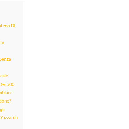
atena Di
In
Senza
cale
 Dei 500
mbiare
zione?
gli
D’azzardo