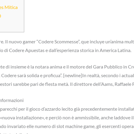
es Mitica
0
re. Il nuovo gamer “Codere Scommesse”, que incluye un’anima multi
o di Codere Apuestas e dall’esperienza storica in America Latina.
e di insieme è la notara anima e il motore del Gara Pubblico in Cr
odere sarà solida e proficua”. [newline]In realtà, secondo i actua
stori sarebbe pari de flesta metà. Il direttore dell’Aams, Raffaele F
Informazioni
parecchi per il gioco d’azzardo lecito già precedentemente installati 
 «nuova installazione», e perciò non è ammissibile, anche laddove il
ndo invariato elle numero di slot machine game, gli esercenti oper