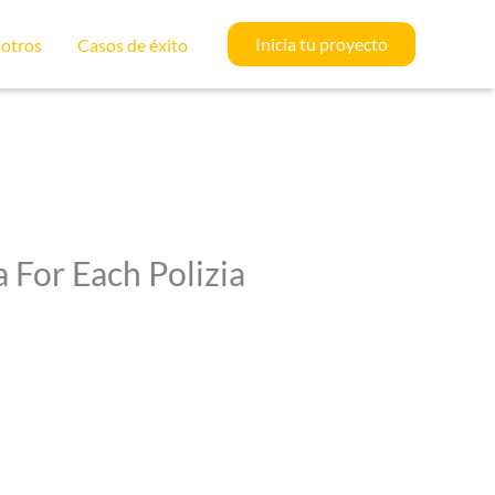
Inicia tu proyecto
otros
Casos de éxito
 For Each Polizia