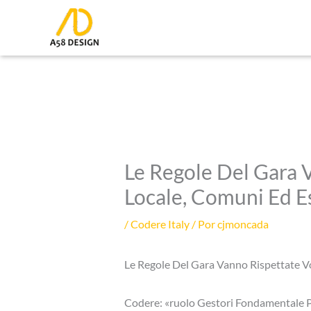
Ir
al
contenido
Le Regole Del Gara V
Locale, Comuni Ed E
/
Codere Italy
/ Por
cjmoncada
Le Regole Del Gara Vanno Rispettate Vo
Codere: «ruolo Gestori Fondamentale P