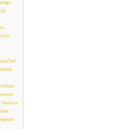
Design
 Di
lo
to On
arla Del
bilità
 Polizia
ercenti
 Tiene La
Dalla
Regioni