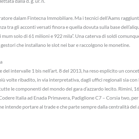
ettata dalla d. g. ur. n.
ratore dalam Fintecna Immobiliare. Ma i tecnici dell’Aams raggiunt
za tra gli acconti versati finora e quella dovuta sulla base dell’ali
 mum solo di 61 milioni e 922 mila”. Una caterva di soldi comunque
 gestori che installano le slot nei bar e raccolgono le monetine.
la
del intervalle 1 bis nell’art. 8 del 2013, ha reso esplicito un conc
iù volte ribadito, in via interpretativa, dagli uffici regionali sia co
 tutte le componenti del mondo del gara d’azzardo lecito. Rimini, 
 Codere Italia ad Enada Primavera, Padiglione C7 – Corsia two, per 
e intende portare al trade e che parte sempre dalla centralità del