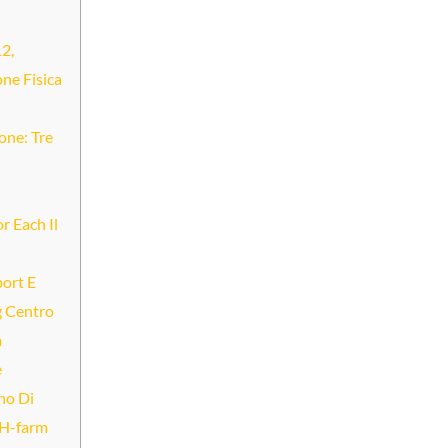
12,
ne Fisica
ione: Tre
r Each Il
port E
g Centro
a
e
no Di
 H-farm