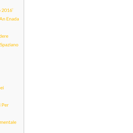
o 2016’
 An Enada
dere
e Spaziano
ei
i Per
amentale