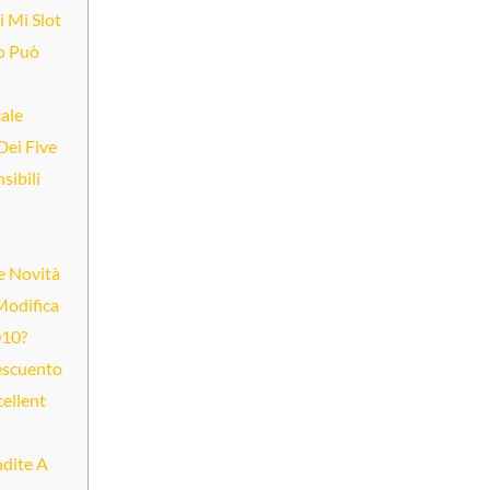
 Mi Slot
o Può
ale
Dei Five
sibili
e Novità
Modifica
010?
escuento
cellent
dite A