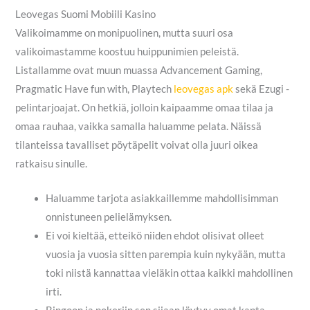
Leovegas Suomi Mobiili Kasino
Valikoimamme on monipuolinen, mutta suuri osa
valikoimastamme koostuu huippunimien peleistä.
Listallamme ovat muun muassa Advancement Gaming,
Pragmatic Have fun with, Playtech
leovegas apk
sekä Ezugi -
pelintarjoajat. On hetkiä, jolloin kaipaamme omaa tilaa ja
omaa rauhaa, vaikka samalla haluamme pelata. Näissä
tilanteissa tavalliset pöytäpelit voivat olla juuri oikea
ratkaisu sinulle.
Haluamme tarjota asiakkaillemme mahdollisimman
onnistuneen pelielämyksen.
Ei voi kieltää, etteikö niiden ehdot olisivat olleet
vuosia ja vuosia sitten parempia kuin nykyään, mutta
toki niistä kannattaa vieläkin ottaa kaikki mahdollinen
irti.