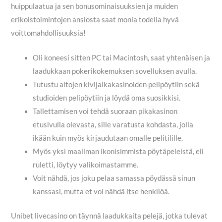
huippulaatua ja sen bonusominaisuuksien ja muiden
erikoistoimintojen ansiosta saat monia todella hyvä
voittomahdollisuuksia!
Oli koneesi sitten PC tai Macintosh, saat yhtenäisen ja
laadukkaan pokerikokemuksen sovelluksen avulla.
Tutustu aitojen kivijalkakasinoiden pelipöytiin sekä
studioiden pelipöytiin ja löydä oma suosikkisi.
Tallettamisen voi tehdä suoraan pikakasinon
etusivulla olevasta, sille varatusta kohdasta, jolla
ikään kuin myös kirjaudutaan omalle pelitilille.
Myös yksi maailman ikonisimmista pöytäpeleistä, eli
ruletti, löytyy valikoimastamme.
Voit nähdä, jos joku pelaa samassa pöydässä sinun
kanssasi, mutta et voi nähdä itse henkilöä.
Unibet livecasino on täynnä laadukkaita pelejä, jotka tulevat