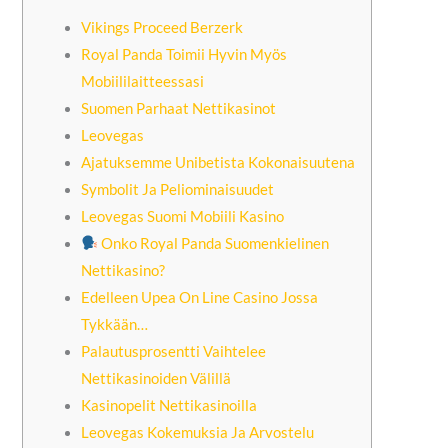
Vikings Proceed Berzerk
Royal Panda Toimii Hyvin Myös
Mobiililaitteessasi
Suomen Parhaat Nettikasinot
Leovegas
Ajatuksemme Unibetista Kokonaisuutena
Symbolit Ja Peliominaisuudet
Leovegas Suomi Mobiili Kasino
Onko Royal Panda Suomenkielinen
Nettikasino?
Edelleen Upea On Line Casino Jossa
Tykkään…
Palautusprosentti Vaihtelee
Nettikasinoiden Välillä
Kasinopelit Nettikasinoilla
Leovegas Kokemuksia Ja Arvostelu