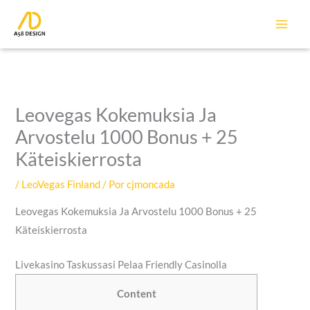
Ir
al
contenido
Leovegas Kokemuksia Ja
Arvostelu 1000 Bonus + 25
Käteiskierrosta
/
LeoVegas Finland
/ Por
cjmoncada
Leovegas Kokemuksia Ja Arvostelu 1000 Bonus + 25
Käteiskierrosta
Livekasino Taskussasi Pelaa Friendly Casinolla
Content