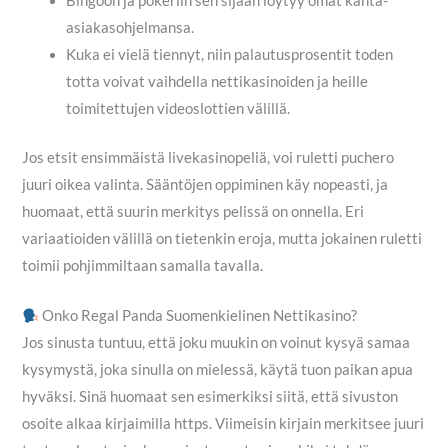
Bingoon ja pokeriin sen sijaan löytyy omat kanta-
asiakasohjelmansa.
Kuka ei vielä tiennyt, niin palautusprosentit toden
totta voivat vaihdella nettikasinoiden ja heille
toimitettujen videoslottien välillä.
Jos etsit ensimmäistä livekasinopeliä, voi ruletti puchero
juuri oikea valinta. Sääntöjen oppiminen käy nopeasti, ja
huomaat, että suurin merkitys pelissä on onnella. Eri
variaatioiden välillä on tietenkin eroja, mutta jokainen ruletti
toimii pohjimmiltaan samalla tavalla.
Onko Regal Panda Suomenkielinen Nettikasino?
Jos sinusta tuntuu, että joku muukin on voinut kysyä samaa
kysymystä, joka sinulla on mielessä, käytä tuon paikan apua
hyväksi. Sinä huomaat sen esimerkiksi siitä, että sivuston
osoite alkaa kirjaimilla https. Viimeisin kirjain merkitsee juuri