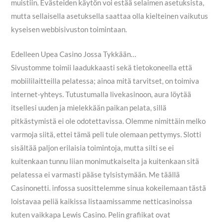
muistiin. Evästeiden käytön voi estää selaimen asetuksista,
mutta sellaisella asetuksella saattaa olla kielteinen vaikutus
kyseisen webbisivuston toimintaan.
Edelleen Upea Casino Jossa Tykkään…
Sivustomme toimii laadukkaasti sekä tietokoneella että
mobiililaitteilla pelatessa; ainoa mitä tarvitset, on toimiva
internet-yhteys. Tutustumalla livekasinoon, aura löytää
itsellesi uuden ja mielekkään paikan pelata, sillä
pitkästymistä ei ole odotettavissa. Olemme nimittäin melko
varmoja siitä, ettei tämä peli tule olemaan pettymys. Slotti
sisältää paljon erilaisia toimintoja, mutta silti se ei
kuitenkaan tunnu liian monimutkaiselta ja kuitenkaan sitä
pelatessa ei varmasti pääse tylsistymään. Me täällä
Casinonetti. infossa suosittelemme sinua kokeilemaan tästä
loistavaa peliä kaikissa listaamissamme netticasinoissa
kuten vaikkapa Lewis Casino. Pelin grafiikat ovat