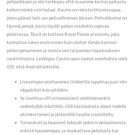
pelipaikkaan jo niin tarkkaan, että osaamme kertoa paikasta
kaiken minkä vain haluat. Kasino on rekisteröitymisvapaa,
joten pääset heti sen pelivalikoiman ääreen. Pelivalikoima on
täynnä pelejä, joista löydät paljon sinullekin sopivaa
pelattavaa. Tässä on kattava Royal Panda arvostelu, joka
kannattaa lukea ensin ennen kuin aloitat tämän kasinon
pelien pelaamisen ja muista sen tarjoamien hauskuuksien
nauttimisesta. LeoVegas Casino upon luonut sovelluksia sekä
iOS- että Android laitteille.
Livevetojen asettaminen Unibetilla tapahtuu juuri niin
näppärästi kuin pitääkin.
Se soveltuu silti erinomaisesti aloittelevankin
vedonlyöjän käyttöön, sillä kasinoalusta about todella
yksinkertainen ja järkevällä tavalla suunniteltu.
Turnaukset ja haasteet tekevät pokerin pelaamisesta
entistä hauskempaa, ja muokattava pelialusta tuo