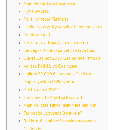
Näin Pelaat Live Casinossa
Hyvä Sivusto
Pelit Kertovat Tarinoita
Usein Kysytyt Kysymykset Leovegasista
Pelintuottajat
Tervetulona Jopa A Thousand Euroa
Leovegas Asiakaspalvelu Ja Live Chat
Uudet Casinot 2017 Casinonetti Infossa
Valitse Pelisi Live Casinossa
Huikea 50 000 € Leovegas Casinon
Supersyyskuu Pääarvonta
Nettikasinot 2021
Tämä Sivusto Käyttää Evästeitä
Näin Valitset Turvallisen Nettikasinon
Tarjoaako Leovegas Bonuksia?
Rekisteröityminen Wwwleovegascom
Casinolle