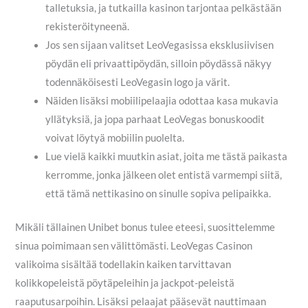
talletuksia, ja tutkailla kasinon tarjontaa pelkästään
rekisteröityneenä.
Jos sen sijaan valitset LeoVegasissa eksklusiivisen
pöydän eli privaattipöydän, silloin pöydässä näkyy
todennäköisesti LeoVegasin logo ja värit.
Näiden lisäksi mobiilipelaajia odottaa kasa mukavia
yllätyksiä, ja jopa parhaat LeoVegas bonuskoodit
voivat löytyä mobiilin puolelta.
Lue vielä kaikki muutkin asiat, joita me tästä paikasta
kerromme, jonka jälkeen olet entistä varmempi siitä,
että tämä nettikasino on sinulle sopiva pelipaikka.
Mikäli tällainen Unibet bonus tulee eteesi, suosittelemme
sinua poimimaan sen välittömästi. LeoVegas Casinon
valikoima sisältää todellakin kaiken tarvittavan
kolikkopeleistä pöytäpeleihin ja jackpot-peleistä
raaputusarpoihin. Lisäksi pelaajat pääsevät nauttimaan