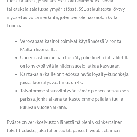
tuota salausta, jonka ansiosta saat esimerkiksi tehdä
talletuksia salatussa ympäristössä. SSL-salauksesta löytyy
myös etusivulta merkintä, joten sen olemassaolon kyllä
huomaa.
Verovapaat kasinot toimivat käytännössä Viron tai
Maltan lisenssillä.
Uuden casinon pelaaminen älypuhelimella tai tabletilla
on jo nykypäivää ja niiden suosio jatkaa kasvuaan.
Kanta-asiakkaille on tiedossa myös loyalty-kuponkeja,
joissa kierrätysvaatimus on 4x.
Toivotamme sinun viihtyvän tämän pienen katsauksen
parissa, jonka aikana tarkastelemme pelialan tuulia
kuluvan vuoden aikana.
Eväste on verkkosivuston lähettämä pieni yksinkertainen
tekstitiedosto, joka tallentuu tilapäisesti webbiselaimen