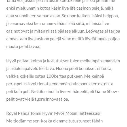
Tämä voi joskus pistää aistit koetukselle ja siksi pelaamme
ehkä mieluummin kotoa käsin live life casinon pelejä, mikä
ajaa suunnilleen saman asian. Se upon kaiken lisäksi helppoa,
ja seuraavaksi kerromme vähän lisää siitä, millaisia live
casinot ovat ja miten niissä pääsee alkuun. LeoVegas ei tarjoa
ainoastaan livekasinon pelejä vaan meiltä löydät myös paljon
muuta pelattavaa.
Hyvä pelivalikoima ja kotiutukset tulee melkeinpä samantien
ja asiakaspalvelu loistava. Huono puoli bonukset ei tuota,
vaikka kokeilis ostaa 100kertaa putkeen. Melkeinpä
peruspelissä voi tienata enemmän kuin bonuksen ostoista
peli kuin peli. Nettikasinoilla live-viihdepelit, eli Game Show -
pelit ovat vielä tuore innovaatioa.
Royal Panda Toimii Hyvin Myös Mobiililaitteessasi
Me tiedämme sen, koska olemme tutustuneet tähän