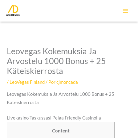
Ir
al
contenido
Leovegas Kokemuksia Ja
Arvostelu 1000 Bonus + 25
Käteiskierrosta
/
LeoVegas Finland
/ Por
cjmoncada
Leovegas Kokemuksia Ja Arvostelu 1000 Bonus + 25
Käteiskierrosta
Livekasino Taskussasi Pelaa Friendly Casinolla
Content