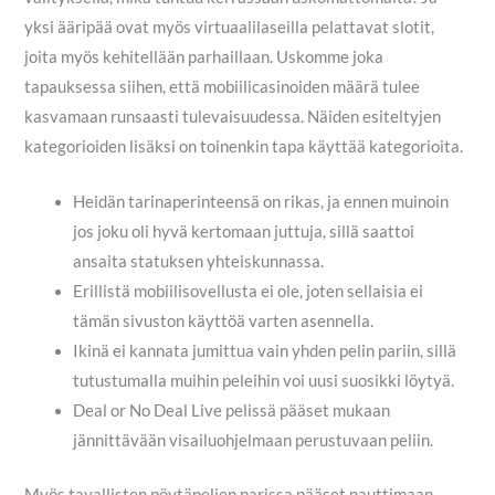
yksi ääripää ovat myös virtuaalilaseilla pelattavat slotit,
joita myös kehitellään parhaillaan. Uskomme joka
tapauksessa siihen, että mobiilicasinoiden määrä tulee
kasvamaan runsaasti tulevaisuudessa. Näiden esiteltyjen
kategorioiden lisäksi on toinenkin tapa käyttää kategorioita.
Heidän tarinaperinteensä on rikas, ja ennen muinoin
jos joku oli hyvä kertomaan juttuja, sillä saattoi
ansaita statuksen yhteiskunnassa.
Erillistä mobiilisovellusta ei ole, joten sellaisia ei
tämän sivuston käyttöä varten asennella.
Ikinä ei kannata jumittua vain yhden pelin pariin, sillä
tutustumalla muihin peleihin voi uusi suosikki löytyä.
Deal or No Deal Live pelissä pääset mukaan
jännittävään visailuohjelmaan perustuvaan peliin.
Myös tavallisten pöytäpelien parissa pääset nauttimaan