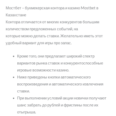
Мостбет – букмекерская контора и казино Mostbet в
Казахстане
Контора отличается от многих конкурентов большим
количеством предложенных событий, на
которые можно делать ставки. Желательно иметь этот
удобный вариант для игры про запас.
Кроме того, они предлагают широкий спектр
вариантов рынка ставок и конкурентоспособные
игровые возможности казино.
Ниже приведены кнопки автоматического
воспроизведения и автоматического извлечения
ставки.
При выполнении условий акции новички получают
шанс забрать до рублей и фриспины после их
отыгрыша.