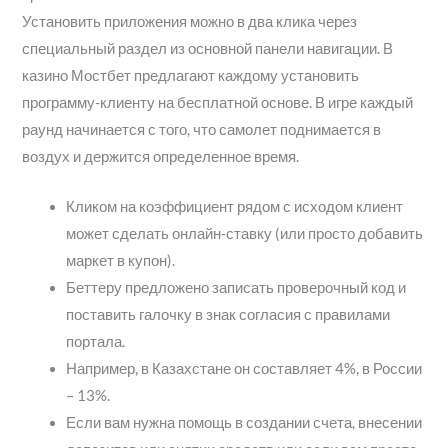
Установить приложения можно в два клика через
специальный раздел из основной панели навигации. В
казино Мостбет предлагают каждому установить
программу-клиенту на бесплатной основе. В игре каждый
раунд начинается с того, что самолет поднимается в
воздух и держится определенное время.
Кликом на коэффициент рядом с исходом клиент
может сделать онлайн-ставку (или просто добавить
маркет в купон).
Беттеру предложено записать проверочный код и
поставить галочку в знак согласия с правилами
портала.
Например, в Казахстане он составляет 4%, в России
– 13%.
Если вам нужна помощь в создании счета, внесении