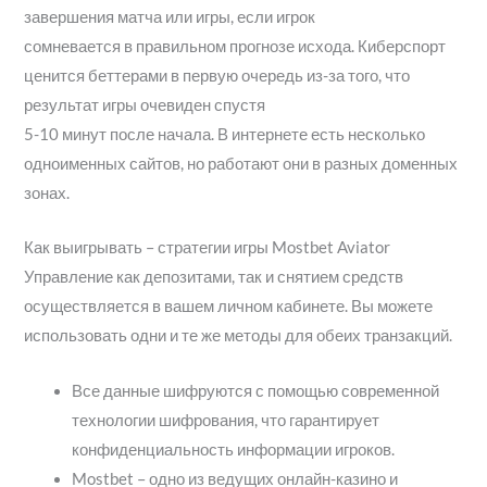
завершения матча или игры, если игрок
сомневается в правильном прогнозе исхода. Киберспорт
ценится беттерами в первую очередь из-за того, что
результат игры очевиден спустя
5-10 минут после начала. В интернете есть несколько
одноименных сайтов, но работают они в разных доменных
зонах.
Как выигрывать – стратегии игры Mostbet Aviator
Управление как депозитами, так и снятием средств
осуществляется в вашем личном кабинете. Вы можете
использовать одни и те же методы для обеих транзакций.
Все данные шифруются с помощью современной
технологии шифрования, что гарантирует
конфиденциальность информации игроков.
Mostbet – одно из ведущих онлайн-казино и