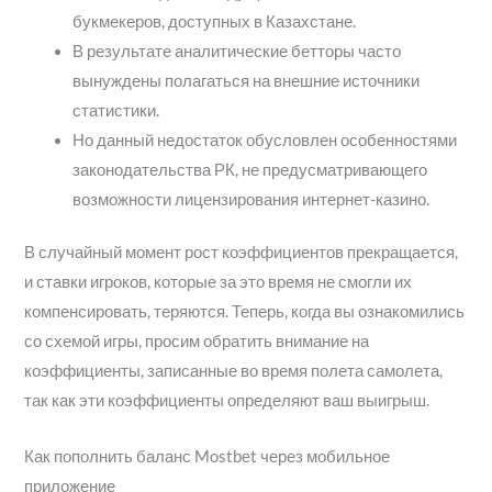
букмекеров, доступных в Казахстане.
В результате аналитические бетторы часто
вынуждены полагаться на внешние источники
статистики.
Но данный недостаток обусловлен особенностями
законодательства РК, не предусматривающего
возможности лицензирования интернет-казино.
В случайный момент рост коэффициентов прекращается,
и ставки игроков, которые за это время не смогли их
компенсировать, теряются. Теперь, когда вы ознакомились
со схемой игры, просим обратить внимание на
коэффициенты, записанные во время полета самолета,
так как эти коэффициенты определяют ваш выигрыш.
Как пополнить баланс Mostbet через мобильное
приложение