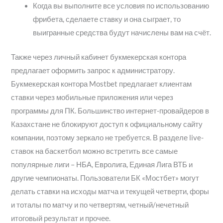
Когда вы выполните все условия по использованию
фрибета, сделаете ставку и она сыграет, то
выигранные средства будут начислены вам на счёт.
Также через личный кабинет букмекерская контора
предлагает оформить запрос к администратору.
Букмекерская контора Mostbet предлагает клиентам
ставки через мобильные приложения или через
программы для ПК. Большинство интернет-провайдеров в
Казахстане не блокируют доступ к официальному сайту
компании, поэтому зеркало не требуется. В разделе live-
ставок на баскетбол можно встретить все самые
популярные лиги – НБА, Евролига, Единая Лига ВТБ и
другие чемпионаты. Пользователи БК «Мостбет» могут
делать ставки на исходы матча и текущей четверти, форы
и тоталы по матчу и по четвертям, четный/нечетный
итоговый результат и прочее.