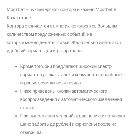
Мостбет – букмекерская контора и казино Mostbet в
Казахстане
Контора отличается от многих конкурентов большим
количеством предложенных событий, на
которые можно делать ставки. Желательно иметь этот
удобный вариант для игры про запас.
Кроме того, они предлагают широкий спектр
вариантов рынка ставок и конкурентоспособные
игровые возможности казино.
Ниже приведены кнопки автоматического
воспроизведения и автоматического извлечения
ставки.
При выполнении условий акции новички получают
шанс забрать до рублей и фриспины после их
отыгрыша.