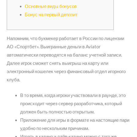
Основные виды бонусов
Бонус на первый депозит
Напомним, что букмекер работает в России по лицензии
АО «Спортбет». Выигранные деньги в Aviator
автоматически переводятся на баланс учетной записи.
Далее игрок сможет снять выигрыш на карту или
электронный кошелек через финансовый отдел игорного
клуба.
В то время, когда игроки участвовали в раунде, это
происходит через сервер разработчика, который
должен быть полностью открытым.
Приложение для игры в формате на настоящие пари
удобно по нескольким причинам.
Играть в казино и лайв-казино можно с того же