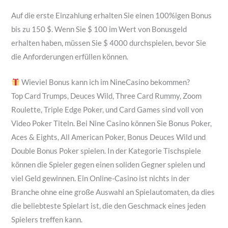
Auf die erste Einzahlung erhalten Sie einen 100%igen Bonus
bis zu 150 $. Wenn Sie $ 100 im Wert von Bonusgeld
erhalten haben, müssen Sie $ 4000 durchspielen, bevor Sie
die Anforderungen erfüllen können.
Wieviel Bonus kann ich im NineCasino bekommen?
Top Card Trumps, Deuces Wild, Three Card Rummy, Zoom
Roulette, Triple Edge Poker, und Card Games sind voll von
Video Poker Titeln. Bei Nine Casino können Sie Bonus Poker,
Aces & Eights, All American Poker, Bonus Deuces Wild und
Double Bonus Poker spielen. In der Kategorie Tischspiele
können die Spieler gegen einen soliden Gegner spielen und
viel Geld gewinnen. Ein Online-Casino ist nichts in der
Branche ohne eine große Auswahl an Spielautomaten, da dies
die beliebteste Spielart ist, die den Geschmack eines jeden
Spielers treffen kann.