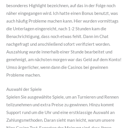
besonderes Highlight bezeichnen, auf das in der Folge noch
näher eingegangen wird. Ich hatte einen Bonus benutzt, was
auch häufig Probleme machen kann. Hier wurden vormittags
die Unterlagen eingereicht, nach 1-2 Stunden kam die
Benachrichtigung, dass noch etwas fehlt. Dann im Chat
nachgefragt und anschließend sofort verifiziert worden.
Auszahlung wurde innerhalb einer Stunde bearbeitet und
genehmigt, am nächsten morgen war das Geld auf dem Konto!
Umso ärgerlicher, wenn dann die Casinos bei gewinnen
Probleme machen.
Auswahl der Spiele
Spielen Sie ausgewählte Spiele, um an Turnieren und Rennen
teilzunehmen und extra Preise zu gewinnen. Hinzu kommt
Support rund um die Uhr und eine erstklassige Auswahl an
Zahlungsmethoden. Daran sieht man leicht, warum unsere
Nine Casino Test-Experten der Meinung sind, dass Ihnen