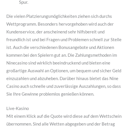
Spur.
Die vielen Platzierungsmöglichkeiten ziehen sich durchs
Wettprogramm. Besonders hervorgehoben wird auch der
Kundenservice, der anscheinend sehr hilfsbereit und
freundlich ist und bei Fragen und Problemen schnell zur Stelle
ist. Auch die verschiedenen Bonusangebote und Aktionen
kommen bei den Spielern gut an. Die Zahlungsmethoden im
Ninecasino sind wirklich beeindruckend und bieten eine
großartige Auswahl an Optionen, um bequem und sicher Geld
einzuzahlen und abzuheben. Darüber hinaus bietet das Nine
Casino auch schnelle und zuverlässige Auszahlungen, so dass
Sie Ihre Gewinne problemlos genießen können.
Live-Kasino
Mit einem Klick auf die Quote wird diese auf dem Wettschein
übernommen. Sind alle Wetten abgegeben und der Betrag