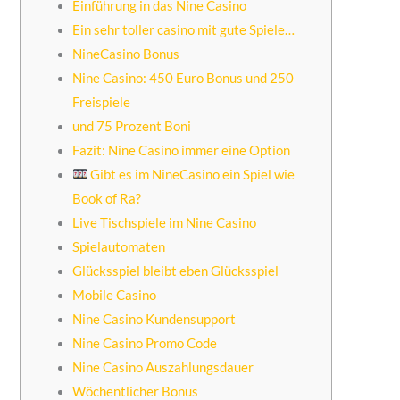
Einführung in das Nine Casino
Ein sehr toller casino mit gute Spiele…
NineCasino Bonus
Nine Casino: 450 Euro Bonus und 250
Freispiele
und 75 Prozent Boni
Fazit: Nine Casino immer eine Option
Gibt es im NineCasino ein Spiel wie
Book of Ra?
Live Tischspiele im Nine Casino
Spielautomaten
Glücksspiel bleibt eben Glücksspiel
Mobile Casino
Nine Casino Kundensupport
Nine Casino Promo Code
Nine Casino Auszahlungsdauer
Wöchentlicher Bonus