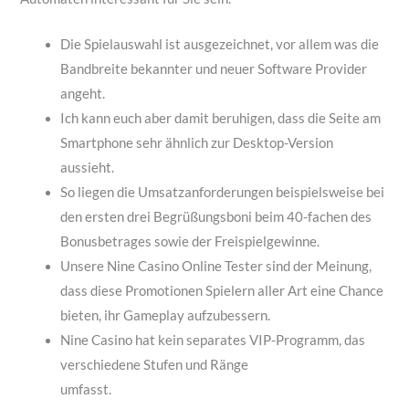
Die Spielauswahl ist ausgezeichnet, vor allem was die
Bandbreite bekannter und neuer Software Provider
angeht.
Ich kann euch aber damit beruhigen, dass die Seite am
Smartphone sehr ähnlich zur Desktop-Version
aussieht.
So liegen die Umsatzanforderungen beispielsweise bei
den ersten drei Begrüßungsboni beim 40-fachen des
Bonusbetrages sowie der Freispielgewinne.
Unsere Nine Casino Online Tester sind der Meinung,
dass diese Promotionen Spielern aller Art eine Chance
bieten, ihr Gameplay aufzubessern.
Nine Casino hat kein separates VIP-Programm, das
verschiedene Stufen und Ränge
umfasst.