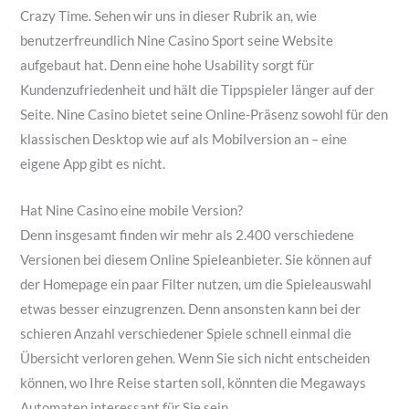
Crazy Time. Sehen wir uns in dieser Rubrik an, wie
benutzerfreundlich Nine Casino Sport seine Website
aufgebaut hat. Denn eine hohe Usability sorgt für
Kundenzufriedenheit und hält die Tippspieler länger auf der
Seite. Nine Casino bietet seine Online-Präsenz sowohl für den
klassischen Desktop wie auf als Mobilversion an – eine
eigene App gibt es nicht.
Hat Nine Casino eine mobile Version?
Denn insgesamt finden wir mehr als 2.400 verschiedene
Versionen bei diesem Online Spieleanbieter. Sie können auf
der Homepage ein paar Filter nutzen, um die Spieleauswahl
etwas besser einzugrenzen. Denn ansonsten kann bei der
schieren Anzahl verschiedener Spiele schnell einmal die
Übersicht verloren gehen. Wenn Sie sich nicht entscheiden
können, wo Ihre Reise starten soll, könnten die Megaways
Automaten interessant für Sie sein.