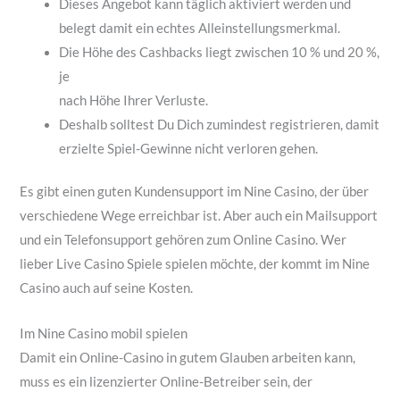
Dieses Angebot kann täglich aktiviert werden und
belegt damit ein echtes Alleinstellungsmerkmal.
Die Höhe des Cashbacks liegt zwischen 10 % und 20 %,
je
nach Höhe Ihrer Verluste.
Deshalb solltest Du Dich zumindest registrieren, damit
erzielte Spiel-Gewinne nicht verloren gehen.
Es gibt einen guten Kundensupport im Nine Casino, der über
verschiedene Wege erreichbar ist. Aber auch ein Mailsupport
und ein Telefonsupport gehören zum Online Casino. Wer
lieber Live Casino Spiele spielen möchte, der kommt im Nine
Casino auch auf seine Kosten.
Im Nine Casino mobil spielen
Damit ein Online-Casino in gutem Glauben arbeiten kann,
muss es ein lizenzierter Online-Betreiber sein, der