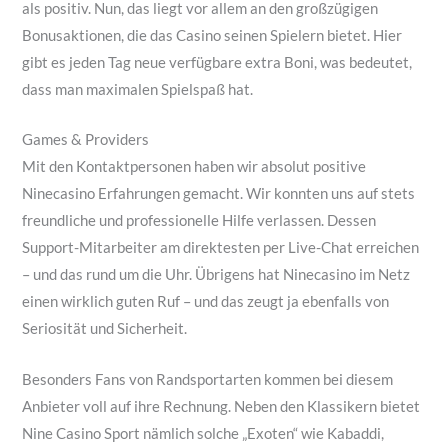
als positiv. Nun, das liegt vor allem an den großzügigen
Bonusaktionen, die das Casino seinen Spielern bietet. Hier
gibt es jeden Tag neue verfügbare extra Boni, was bedeutet,
dass man maximalen Spielspaß hat.
Games & Providers
Mit den Kontaktpersonen haben wir absolut positive
Ninecasino Erfahrungen gemacht. Wir konnten uns auf stets
freundliche und professionelle Hilfe verlassen. Dessen
Support-Mitarbeiter am direktesten per Live-Chat erreichen
– und das rund um die Uhr. Übrigens hat Ninecasino im Netz
einen wirklich guten Ruf – und das zeugt ja ebenfalls von
Seriosität und Sicherheit.
Besonders Fans von Randsportarten kommen bei diesem
Anbieter voll auf ihre Rechnung. Neben den Klassikern bietet
Nine Casino Sport nämlich solche „Exoten“ wie Kabaddi,