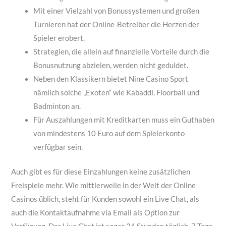
Mit einer Vielzahl von Bonussystemen und großen
Turnieren hat der Online-Betreiber die Herzen der
Spieler erobert.
Strategien, die allein auf finanzielle Vorteile durch die
Bonusnutzung abzielen, werden nicht geduldet.
Neben den Klassikern bietet Nine Casino Sport
nämlich solche „Exoten“ wie Kabaddi, Floorball und
Badminton an.
Für Auszahlungen mit Kreditkarten muss ein Guthaben
von mindestens 10 Euro auf dem Spielerkonto
verfügbar sein.
Auch gibt es für diese Einzahlungen keine zusätzlichen
Freispiele mehr. Wie mittlerweile in der Welt der Online
Casinos üblich, steht für Kunden sowohl ein Live Chat, als
auch die Kontaktaufnahme via Email als Option zur