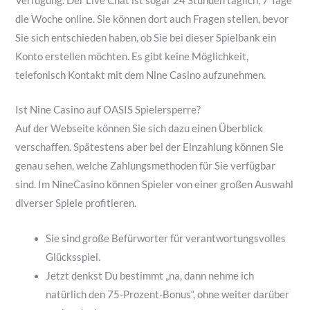
Verfügung. Der Live Chat ist sogar 24 Stunden täglich, 7 Tage
die Woche online. Sie können dort auch Fragen stellen, bevor
Sie sich entschieden haben, ob Sie bei dieser Spielbank ein
Konto erstellen möchten. Es gibt keine Möglichkeit,
telefonisch Kontakt mit dem Nine Casino aufzunehmen.
Ist Nine Casino auf OASIS Spielersperre?
Auf der Webseite können Sie sich dazu einen Überblick
verschaffen. Spätestens aber bei der Einzahlung können Sie
genau sehen, welche Zahlungsmethoden für Sie verfügbar
sind. Im NineCasino können Spieler von einer großen Auswahl
diverser Spiele profitieren.
Sie sind große Befürworter für verantwortungsvolles
Glücksspiel.
Jetzt denkst Du bestimmt „na, dann nehme ich
natürlich den 75-Prozent-Bonus“, ohne weiter darüber