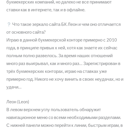
букмекерских компаний, но далеко не все принимают
ставки как в интернете, так и в офлайне.
Что такое зеркало сайта БК Леон и чем оно отличается
от основного сайта?
Играю в данной букмекерской конторе примерно с 2010
года, в принципе привык к ней, хотя как знаете их сейчас
полным полно развелось. За время наших отношений
много раз выигрывал, как и много раз… Зарегистрирован в
трёх букмекерских конторах, играю на ставках уже
примерно год. Никого не хочу винить в своих неудачах, но и
удачи…
Леон (Leon)
В левом верхнем углу пользователь обнаружит
навигационное меню со всеми необходимыми разделами.
С нижней панели можно перейти к линии, быстрым играм, в