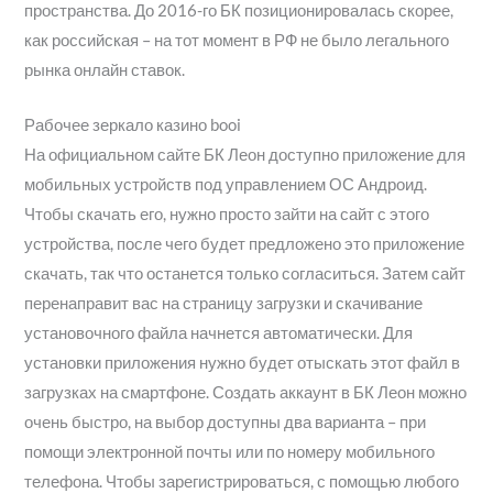
пространства. До 2016-го БК позиционировалась скорее,
как российская – на тот момент в РФ не было легального
рынка онлайн ставок.
Рабочее зеркало казино booi
На официальном сайте БК Леон доступно приложение для
мобильных устройств под управлением ОС Андроид.
Чтобы скачать его, нужно просто зайти на сайт с этого
устройства, после чего будет предложено это приложение
скачать, так что останется только согласиться. Затем сайт
перенаправит вас на страницу загрузки и скачивание
установочного файла начнется автоматически. Для
установки приложения нужно будет отыскать этот файл в
загрузках на смартфоне. Создать аккаунт в БК Леон можно
очень быстро, на выбор доступны два варианта – при
помощи электронной почты или по номеру мобильного
телефона. Чтобы зарегистрироваться, с помощью любого