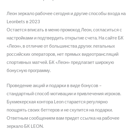
Леон зеркало рабочее сегодня и другие способы входа на
Leonbets в 2023
Остается вписать в меню промокод Леон, согласиться с
настройками и подтвердить открытие счета. На сайте БК
«Леон», в отличие от большинства других легальных
российских операторов, нет прямых видеотрансляций
спортивных матчей. БК «Леон» предлагает широкую
бонусную программу.
Проведение акций и подарки в виде бонусов –
стандартный способ мотивации и привлечения игроков.
Букмекерская контора Leon старается регулярно
поощрять своих беттеров и не скупится на подарки.
Ответным сообщением вам придет ссылка на рабочее
зеркало БК LEON.