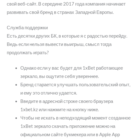
свой веб-сайт. В середине 2017 года компания начинает
развивать свой бренд в странах Западной Европы.
Служба поддержки
Есть десятки других БК, в которые я с радостью перейду.
Ведь если нельзя вывести выигрыш, смысл тогда
продолжать играть?
Однако если у вас будет для 1xBet работающее
зеркало, вы ощутите себя увереннее.
Бренд старается улучшать пользовательский опыт,
и ему это отлично удается.
Введите в адресной строке своего браузера
1xbet.kz или нажмите на кнопку ниже.
Чтобы не искать в неподходящий момент созданное
1xBet зеркало скачать приложение можно на
официальном сайте букмекера или в Apple App