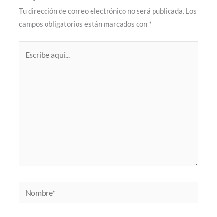
Tu dirección de correo electrónico no será publicada.
Los
campos obligatorios están marcados con
*
Escribe
aquí...
Nombre*