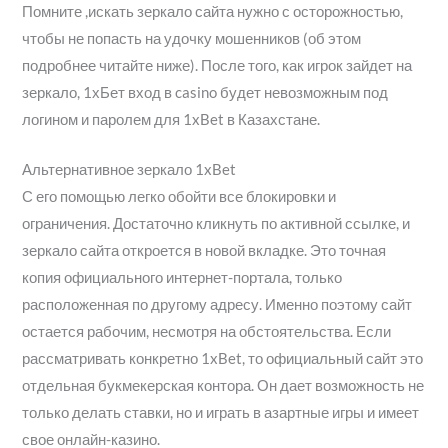
Помните ,искать зеркало сайта нужно с осторожностью,
чтобы не попасть на удочку мошенников (об этом
подробнее читайте ниже). После того, как игрок зайдет на
зеркало, 1хБет вход в casino будет невозможным под
логином и паролем для 1xBet в Казахстане.
Альтернативное зеркало 1xBet
С его помощью легко обойти все блокировки и
ограничения. Достаточно кликнуть по активной ссылке, и
зеркало сайта откроется в новой вкладке. Это точная
копия официального интернет-портала, только
расположенная по другому адресу. Именно поэтому сайт
остается рабочим, несмотря на обстоятельства. Если
рассматривать конкретно 1xBet, то официальный сайт это
отдельная букмекерская контора. Он дает возможность не
только делать ставки, но и играть в азартные игры и имеет
свое онлайн-казино.