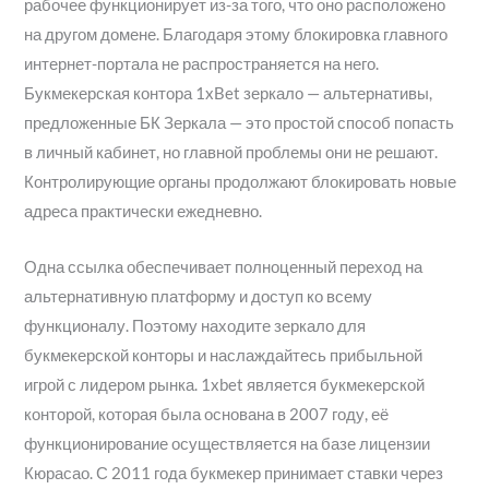
рабочее функционирует из-за того, что оно расположено
на другом домене. Благодаря этому блокировка главного
интернет-портала не распространяется на него.
Букмекерская контора 1xBet зеркало — альтернативы,
предложенные БК Зеркала — это простой способ попасть
в личный кабинет, но главной проблемы они не решают.
Контролирующие органы продолжают блокировать новые
адреса практически ежедневно.
Одна ссылка обеспечивает полноценный переход на
альтернативную платформу и доступ ко всему
функционалу. Поэтому находите зеркало для
букмекерской конторы и наслаждайтесь прибыльной
игрой с лидером рынка. 1xbet является букмекерской
конторой, которая была основана в 2007 году, её
функционирование осуществляется на базе лицензии
Кюрасао. С 2011 года букмекер принимает ставки через