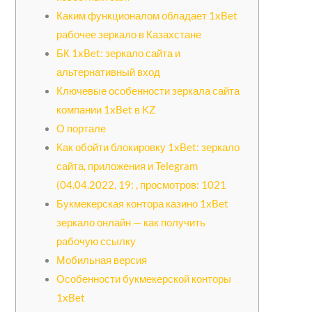
Каким функционалом обладает 1xBet
рабочее зеркало в Казахстане
БК 1xBet: зеркало сайта и
альтернативный вход
Ключевые особенности зеркала сайта
компании 1xBet в KZ
О портале
Как обойти блокировку 1xBet: зеркало
сайта, приложения и Telegram
(04.04.2022, 19: , просмотров: 1021
Букмекерская контора казино 1xBet
зеркало онлайн — как получить
рабочую ссылку
Мобильная версия
Особенности букмекерской конторы
1xBet