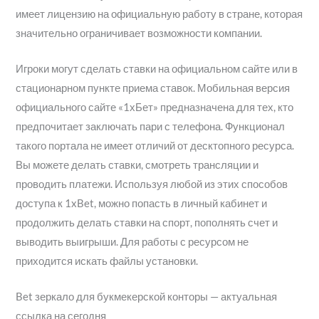
имеет лицензию на официальную работу в стране, которая
значительно ограничивает возможности компании.
Игроки могут сделать ставки на официальном сайте или в
стационарном пункте приема ставок. Мобильная версия
официального сайте «1хБет» предназначена для тех, кто
предпочитает заключать пари с телефона. Функционал
такого портала не имеет отличий от десктопного ресурса.
Вы можете делать ставки, смотреть трансляции и
проводить платежи. Используя любой из этих способов
доступа к 1xBet, можно попасть в личный кабинет и
продолжить делать ставки на спорт, пополнять счет и
выводить выигрыши. Для работы с ресурсом не
приходится искать файлы установки.
Bet зеркало для букмекерской конторы — актуальная
ссылка на сегодня