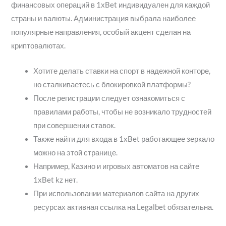
финансовых операций в 1xBet индивидуален для каждой
страны и валюты. Администрация выбрала наиболее
популярные направления, особый акцент сделан на
криптовалютах.
Хотите делать ставки на спорт в надежной конторе,
но сталкиваетесь с блокировкой платформы?
После регистрации следует ознакомиться с
правилами работы, чтобы не возникало трудностей
при совершении ставок.
Также найти для входа в 1xBet работающее зеркало
можно на этой странице.
Например, Казино и игровых автоматов на сайте
1xBet kz нет.
При использовании материалов сайта на других
ресурсах активная ссылка на Legalbet обязательна.