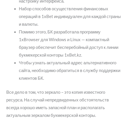
настройку интерфейса.
Набор способов осуществления финансовых
операций в 1xBet индивидуален для каждой страны
и валюты.
Помимо этого, БК разработала программу
1xBrowser для Windows и Linux — компактный
браузер обеспечит бесперебойный доступ к линии
букмекерской конторы 1xBet.kz.
Чтобы узнать актуальный адрес альтернативного
сайта, необходимо обратиться в службу поддержки
клиентов БК.
Все дело в том, что зеркало – это копия известного
ресурса. На случай непредвиденных обстоятельств
всегда хорошо иметь запасной план и располагать
актуальным зеркалом букмекерской конторы.