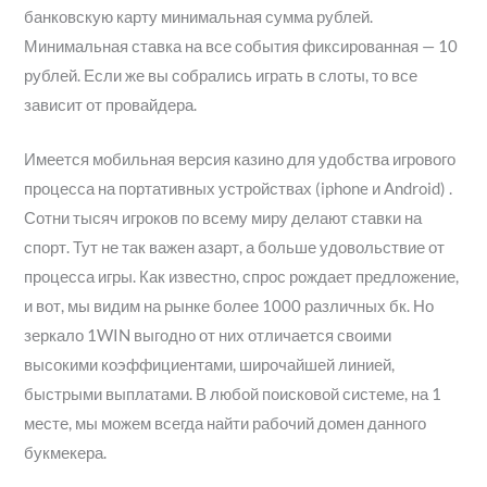
банковскую карту минимальная сумма рублей.
Минимальная ставка на все события фиксированная — 10
рублей. Если же вы собрались играть в слоты, то все
зависит от провайдера.
Имеется мобильная версия казино для удобства игрового
процесса на портативных устройствах (iphone и Android) .
Сотни тысяч игроков по всему миру делают ставки на
спорт. Тут не так важен азарт, а больше удовольствие от
процесса игры. Как известно, спрос рождает предложение,
и вот, мы видим на рынке более 1000 различных бк. Но
зеркало 1WIN выгодно от них отличается своими
высокими коэффициентами, широчайшей линией,
быстрыми выплатами. В любой поисковой системе, на 1
месте, мы можем всегда найти рабочий домен данного
букмекера.