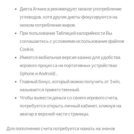
Диета Аткинса рекомендует низкое употребление
углеводов, хотя другие диеты фокусируются на
низком потреблении жиров.
При пользовании Таблицей калорийности Вы
соглашаетесь с условиями использования файлов
Cookie.
Имеется мобильная версия казино для удобства
игрового процесса на портативных устройствах
(iphone и Android) .
Главный бонус, который можно получить от 1win,
называется приветственный.
Чтобы вывести деньги со своего игрового счета,
потребуется открыть личный кабинет, кликнув на
аватар в верхней части страницы.
Для пополнения счета потребуется нажать на значок