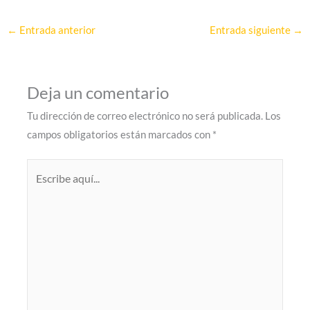
←
Entrada anterior
Entrada siguiente
→
Deja un comentario
Tu dirección de correo electrónico no será publicada.
Los
campos obligatorios están marcados con
*
Escribe
aquí...