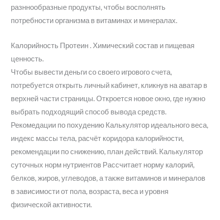
разннообразные продукты, чтобы восполнять
потребности организма в витаминах и минералах.
Калорийность Протеин . Химический состав и пищевая
ценность.
Чтобы вывести деньги со своего игрового счета,
потребуется открыть личный кабинет, кликнув на аватар в
верхней части страницы. Откроется новое окно, где нужно
выбрать подходящий способ вывода средств.
Рекомедации по похудению Калькулятор идеального веса,
индекс массы тела, расчёт коридора калорийности,
рекомендации по снижению, план действий. Калькулятор
суточных норм нутриентов Рассчитает норму калорий,
белков, жиров, углеводов, а также витаминов и минералов
в зависимости от пола, возраста, веса и уровня
физической активности.