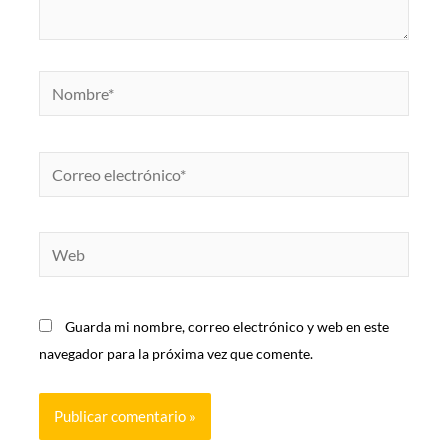
Nombre*
Correo
electrónico*
Web
Guarda mi nombre, correo electrónico y web en este
navegador para la próxima vez que comente.