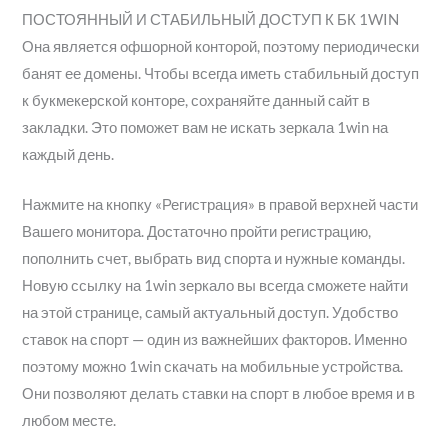
ПОСТОЯННЫЙ И СТАБИЛЬНЫЙ ДОСТУП К БК 1WIN
Она является офшорной конторой, поэтому периодически
банят ее домены. Чтобы всегда иметь стабильный доступ
к букмекерской конторе, сохраняйте данный сайт в
закладки. Это поможет вам не искать зеркала 1win на
каждый день.
Нажмите на кнопку «Регистрация» в правой верхней части
Вашего монитора. Достаточно пройти регистрацию,
пополнить счет, выбрать вид спорта и нужные команды.
Новую ссылку на 1win зеркало вы всегда сможете найти
на этой странице, самый актуальный доступ. Удобство
ставок на спорт — один из важнейших факторов. Именно
поэтому можно 1win скачать на мобильные устройства.
Они позволяют делать ставки на спорт в любое время и в
любом месте.