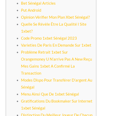
Bet Sénégal Articles
Put Android
Opinion Vérifier Mon Plan Xbet Sénégal?
Quelle Se Révèle Être La Qualité I Site
1xbet?
Code Promo 1xbet Sénégal 2023
Varieties De Paris En Demande Sur 1xbet
Problème Retrait 1xbet Sur
Orangemoney U N’arrive Pas A New Reçu
Mes Gains 1xbet A Confirmé La
Transaction
Modes Dispo Pour Transférer D’argent Au
Sénégal
Menu Ainsi Que De 1xbet Sénégal
Gratifications Du Bookmaker Sur Internet
1xbet Sénégal
Distinction Du Meilleur Joueur De Chacun