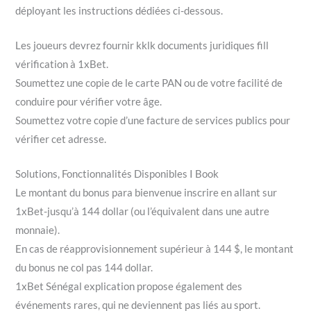
déployant les instructions dédiées ci-dessous.
Les joueurs devrez fournir kklk documents juridiques fill
vérification à 1xBet.
Soumettez une copie de le carte PAN ou de votre facilité de
conduire pour vérifier votre âge.
Soumettez votre copie d’une facture de services publics pour
vérifier cet adresse.
Solutions, Fonctionnalités Disponibles I Book
Le montant du bonus para bienvenue inscrire en allant sur
1xBet-jusqu’à 144 dollar (ou l’équivalent dans une autre
monnaie).
En cas de réapprovisionnement supérieur à 144 $, le montant
du bonus ne col pas 144 dollar.
1xBet Sénégal explication propose également des
événements rares, qui ne deviennent pas liés au sport.