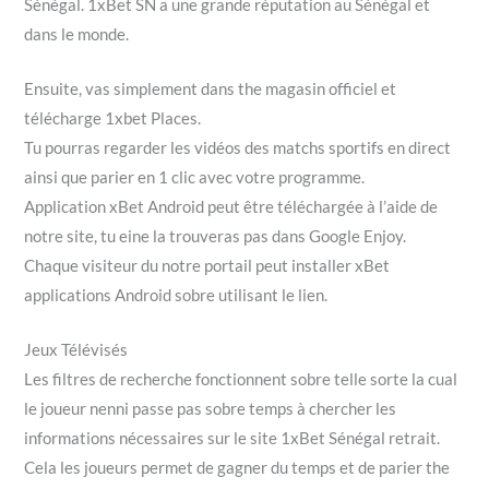
Sénégal. 1xBet SN a une grande réputation au Sénégal et
dans le monde.
Ensuite, vas simplement dans the magasin officiel et
télécharge 1xbet Places.
Tu pourras regarder les vidéos des matchs sportifs en direct
ainsi que parier en 1 clic avec votre programme.
Application xBet Android peut être téléchargée à l’aide de
notre site, tu eine la trouveras pas dans Google Enjoy.
Chaque visiteur du notre portail peut installer xBet
applications Android sobre utilisant le lien.
Jeux Télévisés
Les filtres de recherche fonctionnent sobre telle sorte la cual
le joueur nenni passe pas sobre temps à chercher les
informations nécessaires sur le site 1xBet Sénégal retrait.
Cela les joueurs permet de gagner du temps et de parier the