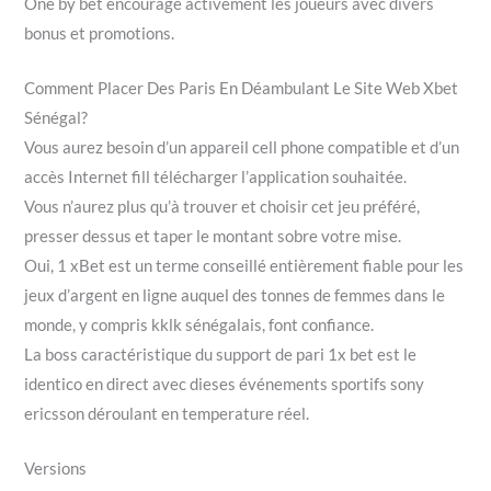
One by bet encourage activement les joueurs avec divers
bonus et promotions.
Comment Placer Des Paris En Déambulant Le Site Web Xbet
Sénégal?
Vous aurez besoin d’un appareil cell phone compatible et d’un
accès Internet fill télécharger l’application souhaitée.
Vous n’aurez plus qu’à trouver et choisir cet jeu préféré,
presser dessus et taper le montant sobre votre mise.
Oui, 1 xBet est un terme conseillé entièrement fiable pour les
jeux d’argent en ligne auquel des tonnes de femmes dans le
monde, y compris kklk sénégalais, font confiance.
La boss caractéristique du support de pari 1x bet est le
identico en direct avec dieses événements sportifs sony
ericsson déroulant en temperature réel.
Versions