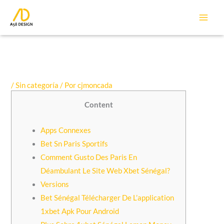
Ir
al
contenido
/
Sin categoría
/ Por
cjmoncada
Content
Apps Connexes
Bet Sn Paris Sportifs
Comment Gusto Des Paris En
Déambulant Le Site Web Xbet Sénégal?
Versions
Bet Sénégal Télécharger De L’application
1xbet Apk Pour Android