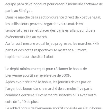
équipe para développeurs pour créer la meilleure software de
paris au Sénégal.
Dans le marché de la section durante direct de xbet Sénégal,
les utilisateurs peuvent regarder votre match en
temperatures réel et placer des paris en allant sur divers
événements liés au match.
Au fur ou à mesure o qual le jeu progresse, les marchés kklk
paris et des cotes respectives se mettent à lumière
rapidement sur the site 1 xbet.
Le dépôt minimum requis pour réclamer le bonus de
bienvenue sportif se révèle être de 500₣.
Après avoir réclamé le bonus, les joueurs devez parier
l’argent du bonus dans le marché de au moins five paris
combinés derrière 3 évènements systems plus avec votre
cote de 1, 40 ou plus.
Le added bonus de bienvenue sportif consiste en algun bonus