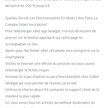
de match de 100 % jusqu’à ₣.
Quelles Seront Les Fonctionnalités En Vente Libre Dans Le
Compte 1xbet Inscription?
Pour télécharger xBet app Senegal, il te est nécessaire de
presser sur le bouton approprié sur cette page ou
accompagner ce lien.
Après quoi, the fichier xBet cell phone sera enregistré sur le
smartphone.
Visitez le internet site officiel du services où vous saurez
télécharger le fichier requis.
Arianne n’y a pas d’option ou para fonctionnalité chez 1xBet
Sénégal qui vous permet de réaliser un re-bet.
Utilisez le chat en direct fill contacter le support client de la
manière la plus rapide.
Ici, vous aurez tous les articles du meilleur bookmaker du