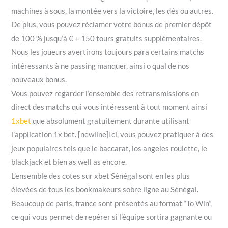
machines à sous, la montée vers la victoire, les dés ou autres.
De plus, vous pouvez réclamer votre bonus de premier dépôt
de 100 % jusqu’à € + 150 tours gratuits supplémentaires.
Nous les joueurs avertirons toujours para certains matchs
intéressants à ne passing manquer, ainsi o qual de nos
nouveaux bonus.
Vous pouvez regarder l’ensemble des retransmissions en
direct des matchs qui vous intéressent à tout moment ainsi
1xbet
que absolument gratuitement durante utilisant
l’application 1x bet. [newline]Ici, vous pouvez pratiquer à des
jeux populaires tels que le baccarat, los angeles roulette, le
blackjack et bien as well as encore.
L’ensemble des cotes sur xbet Sénégal sont en les plus
élevées de tous les bookmakeurs sobre ligne au Sénégal.
Beaucoup de paris, france sont présentés au format “To Win”,
ce qui vous permet de repérer si l’équipe sortira gagnante ou