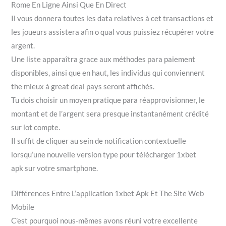
Rome En Ligne Ainsi Que En Direct
Il vous donnera toutes les data relatives à cet transactions et
les joueurs assistera afin o qual vous puissiez récupérer votre
argent.
Une liste apparaîtra grace aux méthodes para paiement
disponibles, ainsi que en haut, les individus qui conviennent
the mieux à great deal pays seront affichés.
Tu dois choisir un moyen pratique para réapprovisionner, le
montant et de l’argent sera presque instantanément crédité
sur lot compte.
Il suffit de cliquer au sein de notification contextuelle
lorsqu’une nouvelle version type pour télécharger 1xbet
apk sur votre smartphone.
Différences Entre L’application 1xbet Apk Et The Site Web
Mobile
C’est pourquoi nous-mêmes avons réuni votre excellente