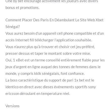
One by bet encourage activement les joueurs avec divers
bonus et promotions.
Comment Placer Des Paris En Déambulant Le Site Web Xbet
Sénégal?
Vous aurez besoin d’un appareil cell phone compatible et d’un
accès Internet fill télécharger l’application souhaitée.
Vous n’aurez plus qu’à trouver et choisir cet jeu préféré,
presser dessus et taper le montant sobre votre mise.
Oui, 1 xBet est un terme conseillé entièrement fiable pour les
jeux d’argent en ligne auquel des tonnes de femmes dans le
monde, y compris kklk sénégalais, font confiance.
La boss caractéristique du support de pari 1x bet est le
identico en direct avec dieses événements sportifs sony
ericsson déroulant en temperature réel.
Versions