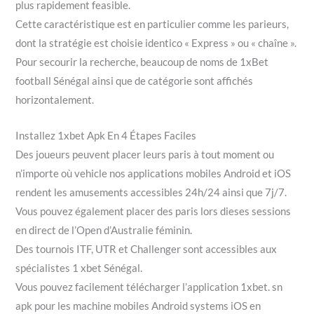
plus rapidement feasible.
Cette caractéristique est en particulier comme les parieurs,
dont la stratégie est choisie identico « Express » ou « chaîne ».
Pour secourir la recherche, beaucoup de noms de 1xBet
football Sénégal ainsi que de catégorie sont affichés
horizontalement.
Installez 1xbet Apk En 4 Étapes Faciles
Des joueurs peuvent placer leurs paris à tout moment ou
n’importe où vehicle nos applications mobiles Android et iOS
rendent les amusements accessibles 24h/24 ainsi que 7j/7.
Vous pouvez également placer des paris lors dieses sessions
en direct de l’Open d’Australie féminin.
Des tournois ITF, UTR et Challenger sont accessibles aux
spécialistes 1 xbet Sénégal.
Vous pouvez facilement télécharger l’application 1xbet. sn
apk pour les machine mobiles Android systems iOS en