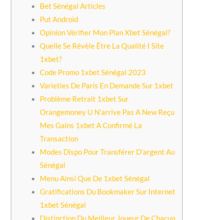
Bet Sénégal Articles
Put Android
Opinion Vérifier Mon Plan Xbet Sénégal?
Quelle Se Révèle Être La Qualité I Site
1xbet?
Code Promo 1xbet Sénégal 2023
Varieties De Paris En Demande Sur 1xbet
Problème Retrait 1xbet Sur
Orangemoney U N’arrive Pas A New Reçu
Mes Gains 1xbet A Confirmé La
Transaction
Modes Dispo Pour Transférer D’argent Au
Sénégal
Menu Ainsi Que De 1xbet Sénégal
Gratifications Du Bookmaker Sur Internet
1xbet Sénégal
Distinction Du Meilleur Joueur De Chacun