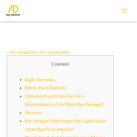
Ir
al
contenido
/
Sin categoría
/ Por
cjmoncada
Content
Apps Connexes
Bet Sn Paris Sportifs
Comment Gusto Des Paris En
Déambulant Le Site Web Xbet Sénégal?
Versions
Bet Sénégal Télécharger De L’application
1xbet Apk Pour Android