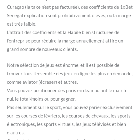
Curaçao (la taxe n’est pas facturée), des coefficients de 1xBet
Sénégal explication sont prohibitivement élevés, ou la marge
est très faible.
L’attrait des coefficients et la Habile bien structurée de
l’entreprise pour réduire la marge annuellement attire un
grand nombre de nouveaux clients.
Notre sélection de jeux est énorme, et il est possible de
trouver tous l’ensemble des jeux en ligne les plus en demande,
comme aviator (écraser) et autres.
Vous pouvez positionner des paris en déambulant le match
nul, le total/moins ou pour gagner.
Pas seulement sur le sport, vous pouvez parier exclusivement
sur les courses de lévriers, les courses de chevaux, les sports
électroniques, les sports virtuels, les jeux télévisés et bien
d’autres.