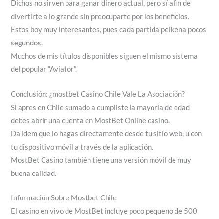
Dichos no sirven para ganar dinero actual, pero sí afin de
divertirte a lo grande sin preocuparte por los beneficios.
Estos boy muy interesantes, pues cada partida peikena pocos
segundos.
Muchos de mis títulos disponibles siguen el mismo sistema
del popular “Aviator”.
Conclusión: ¿mostbet Casino Chile Vale La Asociación?
Si apres en Chile sumado a cumpliste la mayoría de edad
debes abrir una cuenta en MostBet Online casino.
Da ídem que lo hagas directamente desde tu sitio web, u con
tu dispositivo móvil a través de la aplicación.
MostBet Casino también tiene una versión móvil de muy
buena calidad.
Información Sobre Mostbet Chile
El casino en vivo de MostBet incluye poco pequeno de 500