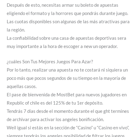
Después de esto, necesitas armar su boleto de apuestas
eligiendo el formato y la horrores que pondrás durante juego.
Las cuotas disponibles son algunas de las más atractivas para
la región.
La confiabilidad sobre una casa de apuestas deportivas sera
muy importante a la hora de escoger a new un operador.
¿cuáles Son Tus Mejores Juegos Para Azar?
Por lo tanto, realizar una apuesta no te costará ni siquiera un
poco más que pocos segundos de su tiempo en la mayoría de
aquellas casos.
El pase de bienvenida de MostBet para nuevos jugadores en
Republic of chile es del 125% de tu 1er depósito.
Tendrás 7 días desde el momento durante el que ght termines
de archivar para activar los angeles bonificación.
Weil igual si estás en la sección de “Casino” u “Casino en vivo”,
siempre tendrás los angeles posibilidad de filtrar los juegos