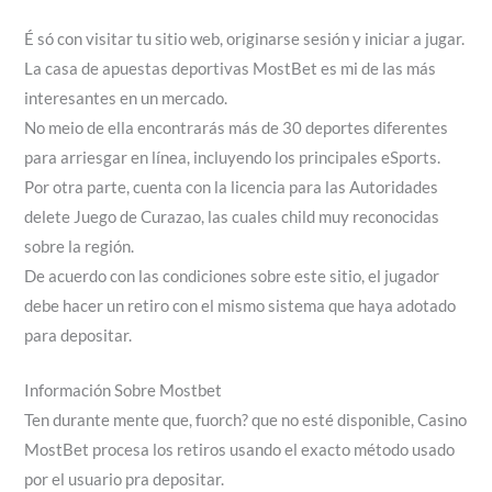
É só con visitar tu sitio web, originarse sesión y iniciar a jugar.
La casa de apuestas deportivas MostBet es mi de las más
interesantes en un mercado.
No meio de ella encontrarás más de 30 deportes diferentes
para arriesgar en línea, incluyendo los principales eSports.
Por otra parte, cuenta con la licencia para las Autoridades
delete Juego de Curazao, las cuales child muy reconocidas
sobre la región.
De acuerdo con las condiciones sobre este sitio, el jugador
debe hacer un retiro con el mismo sistema que haya adotado
para depositar.
Información Sobre Mostbet
Ten durante mente que, fuorch? que no esté disponible, Casino
MostBet procesa los retiros usando el exacto método usado
por el usuario pra depositar.