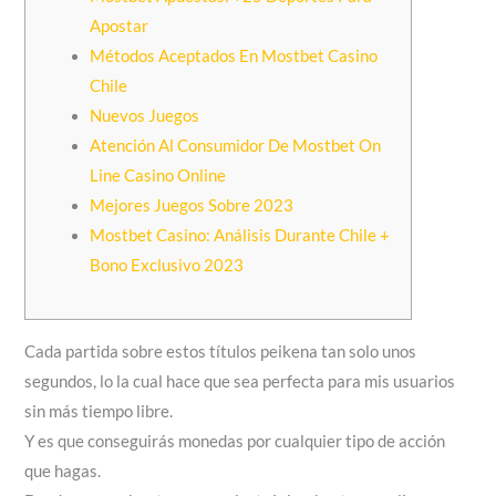
Apostar
Métodos Aceptados En Mostbet Casino
Chile
Nuevos Juegos
Atención Al Consumidor De Mostbet On
Line Casino Online
Mejores Juegos Sobre 2023
Mostbet Casino: Análisis Durante Chile +
Bono Exclusivo 2023
Cada partida sobre estos títulos peikena tan solo unos
segundos, lo la cual hace que sea perfecta para mis usuarios
sin más tiempo libre.
Y es que conseguirás monedas por cualquier tipo de acción
que hagas.