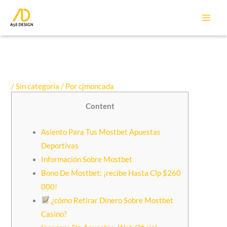
Ir
al
contenido
/
Sin categoría
/ Por
cjmoncada
Content
Asiento Para Tus Mostbet Apuestas
Deportivas
Información Sobre Mostbet
Bono De Mostbet: ¡recibe Hasta Clp $260
000!
¿cómo Retirar Dinero Sobre Mostbet
Casino?