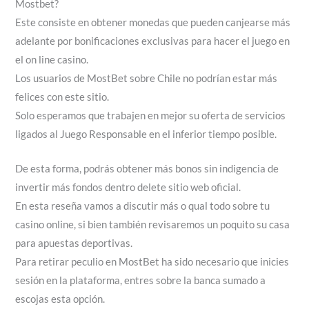
Mostbet?
Este consiste en obtener monedas que pueden canjearse más
adelante por bonificaciones exclusivas para hacer el juego en
el on line casino.
Los usuarios de MostBet sobre Chile no podrían estar más
felices con este sitio.
Solo esperamos que trabajen en mejor su oferta de servicios
ligados al Juego Responsable en el inferior tiempo posible.
De esta forma, podrás obtener más bonos sin indigencia de
invertir más fondos dentro delete sitio web oficial.
En esta reseña vamos a discutir más o qual todo sobre tu
casino online, si bien también revisaremos un poquito su casa
para apuestas deportivas.
Para retirar peculio en MostBet ha sido necesario que inicies
sesión en la plataforma, entres sobre la banca sumado a
escojas esta opción.