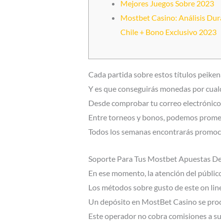
Mejores Juegos Sobre 2023
Mostbet Casino: Análisis Dur
Chile + Bono Exclusivo 2023
Cada partida sobre estos títulos peikena
Y es que conseguirás monedas por cualq
Desde comprobar tu correo electrónico, 
Entre torneos y bonos, podemos promete
Todos los semanas encontrarás promocio
Soporte Para Tus Mostbet Apuestas De
En ese momento, la atención del público
Los métodos sobre gusto de este on lin
Un depósito en MostBet Casino se proce
Este operador no cobra comisiones a su