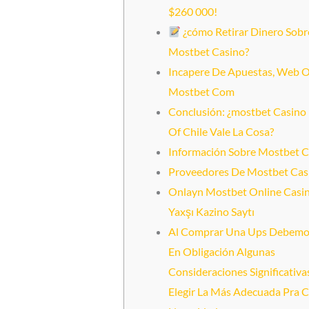
$260 000!
¿cómo Retirar Dinero Sobr
Mostbet Casino?
Incapere De Apuestas, Web Of
Mostbet Com
Conclusión: ¿mostbet Casino
Of Chile Vale La Cosa?
Información Sobre Mostbet C
Proveedores De Mostbet Cas
Onlayn Mostbet Online Casi
Yaxşı Kazino Saytı
Al Comprar Una Ups Debemo
En Obligación Algunas
Consideraciones Significativa
Elegir La Más Adecuada Pra 