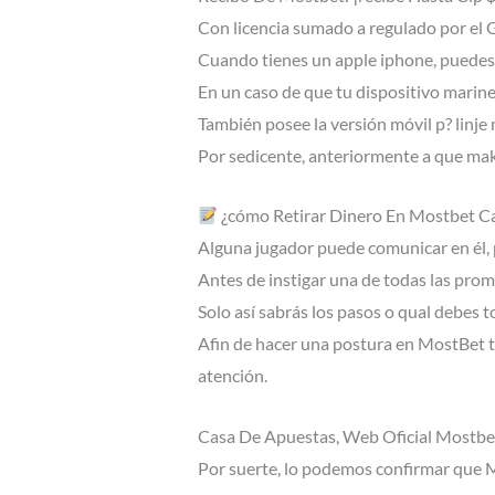
Con licencia sumado a regulado por el
Cuando tienes un apple iphone, puedes 
En un caso de que tu dispositivo marine
También posee la versión móvil p? linj
Por sedicente, anteriormente a que make
¿cómo Retirar Dinero En Mostbet C
Alguna jugador puede comunicar en él, p
Antes de instigar una de todas las pro
Solo así sabrás los pasos o qual debes 
Afin de hacer una postura en MostBet te
atención.
Casa De Apuestas, Web Oficial Mostb
Por suerte, lo podemos confirmar que Mo