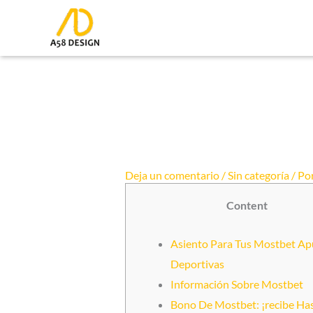
Ir
al
contenido
Deja un comentario
/
Sin categoría
/ Po
Content
Asiento Para Tus Mostbet Ap
Deportivas
Información Sobre Mostbet
Bono De Mostbet: ¡recibe Has