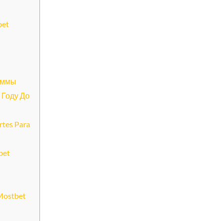
bet
аммы
 Году До
rtes Para
bet
Mostbet