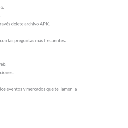
o.
.
través delete archivo APK.
 con las preguntas más frecuentes.
web.
ciones.
los eventos y mercados que te llamen la