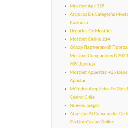
Mostbet Apk 328
Archivos De Categoría: Most
Kazinosu
Licencias De Mostbet
Mostbet Casino 214
Обзор Партнерской Прогр
Mostbet Companions В 2023
60% Дохода
Mostbet Apuestas: +25 Depo
Apostar
Métodos Aceptados En Most
Casino Chile
Nuevos Juegos
Atención Al Consumidor De 
On Line Casino Online