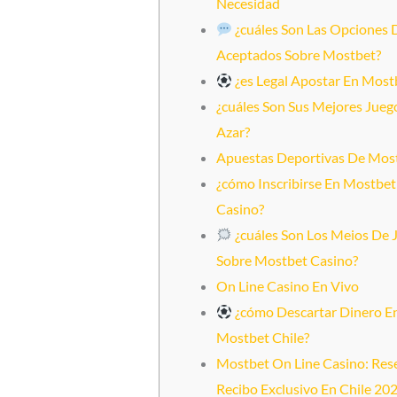
Necesidad
¿cuáles Son Las Opciones 
Aceptados Sobre Mostbet?
¿es Legal Apostar En Most
¿cuáles Son Sus Mejores Jueg
Azar?
Apuestas Deportivas De Mos
¿cómo Inscribirse En Mostbet
Casino?
¿cuáles Son Los Meios De 
Sobre Mostbet Casino?
On Line Casino En Vivo
¿cómo Descartar Dinero E
Mostbet Chile?
Mostbet On Line Casino: Res
Recibo Exclusivo En Chile 20