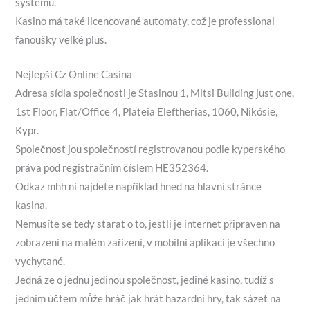
systémů.
Kasino má také licencované automaty, což je professional
fanoušky velké plus.
Nejlepší Cz Online Casina
Adresa sídla společnosti je Stasinou 1, Mitsi Building just one,
1st Floor, Flat/Office 4, Plateia Eleftherias, 1060, Nikósie,
Kypr.
Společnost jou společností registrovanou podle kyperského
práva pod registračním číslem HE352364.
Odkaz mhh ni najdete například hned na hlavní stránce
kasina.
Nemusíte se tedy starat o to, jestli je internet připraven na
zobrazení na malém zařízení, v mobilní aplikaci je všechno
vychytané.
Jedná ze o jednu jedinou společnost, jediné kasino, tudíž s
jedním účtem může hráč jak hrát hazardní hry, tak sázet na