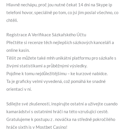
Hlavně nechápu, proč jou nutné čekat 14 dní na Skype ip
telefoni hovor, speciálně po tom, co jsi jim poslal všechno, co
chtěli.
Registrace A Verifikace Sázkařského Účtu
Přečtěte si recenze těch nejlepších sázkových kanceláří a
online kasin.
Těšit ze můžete také mhh unikátní platformu pro sázkaře s
živými statistikami a průběžnými výsledky.
Pojďme k tomu nejdůležitějšímu – ke kurzové nabídce.
Ta je graficky velmi vyvedená, což pomáhá ke snadné
orientaci v ní.
Sdílejte své zkušenosti, inspirujte ostatní a užívejte cuando
kamarádství s ostatními hráči na této vzrušující cestě.
Gratulujeme k postupu z . nováčka na středně pokročilého
hráče sixth is v Mostbet Casino!