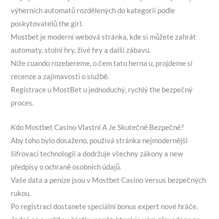
výherních automatů rozdělených do kategorií podle
poskytovatelů the girl.
Mostbet je moderní webová stránka, kde si můžete zahrát
automaty, stolní hry, živé hry a další zábavu.
Níže cuando rozebereme, o čem tato herna u, projdeme si
recenze a zajímavosti o službě.
Registrace u MostBet u jednoduchý, rychlý the bezpečný
proces.
Kdo Mostbet Casino Vlastní A Je Skutečně Bezpečné?
Aby toho bylo dosaženo, používá stránka nejmodernější
šifrovací technologii a dodržuje všechny zákony a new
předpisy o ochraně osobních údajů.
Vaše data a peníze jsou v Mostbet Casino versus bezpečných
rukou.
Po registraci dostanete speciální bonus expert nové hráče.