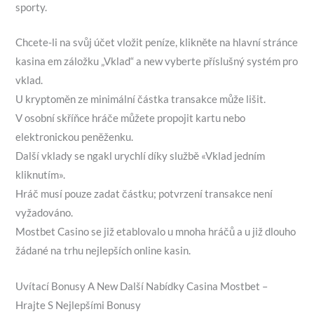
sporty.
Chcete-li na svůj účet vložit peníze, klikněte na hlavní stránce
kasina em záložku „Vklad“ a new vyberte příslušný systém pro
vklad.
U kryptoměn ze minimální částka transakce může lišit.
V osobní skříňce hráče můžete propojit kartu nebo
elektronickou peněženku.
Další vklady se ngakl urychlí díky službě «Vklad jedním
kliknutím».
Hráč musí pouze zadat částku; potvrzení transakce není
vyžadováno.
Mostbet Casino se již etablovalo u mnoha hráčů a u již dlouho
žádané na trhu nejlepších online kasin.
Uvítací Bonusy A New Další Nabídky Casina Mostbet –
Hrajte S Nejlepšími Bonusy