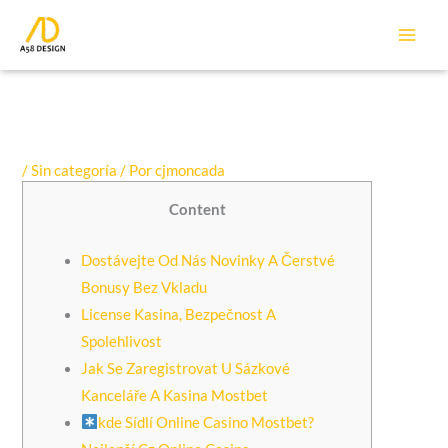
Ir
al
contenido
/
Sin categoría
/ Por
cjmoncada
Content
Dostávejte Od Nás Novinky A Čerstvé
Bonusy Bez Vkladu
License Kasina, Bezpečnost A
Spolehlivost
Jak Se Zaregistrovat U Sázkové
Kanceláře A Kasina Mostbet
kde Sídlí Online Casino Mostbet?