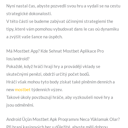
Nyní nastal čas, abyste pozvedli svou hru a vydali se na cestu
strategické dokonalosti.
V této části se budeme zabývat účinnými strategiemi the
tipy, které vám pomohou vybudovat dans le cas où dynamiku
a zvýšit vaše šance na úspěch.
Má Mostbet App? Kde Sehnat Mostbet Aplikace Pro
Ios/android?
Pokaždé, když hráči hrají hry a provádějí vklady se
skutečnými penězi, obdrží určitý počet bodů.
Hráči však mohou tyto body získat také plněním denních a
new
mostbet
týdenních výzev.
Takové úkoly povzbuzují hráče, aby vyzkoušeli nové hry a
jsou odměněni.
Android Üçün Mostbet Apk Proqramını Necə Yükləmək Olar?
Při hraní kasinových her u důležité, abyste měli dobrou