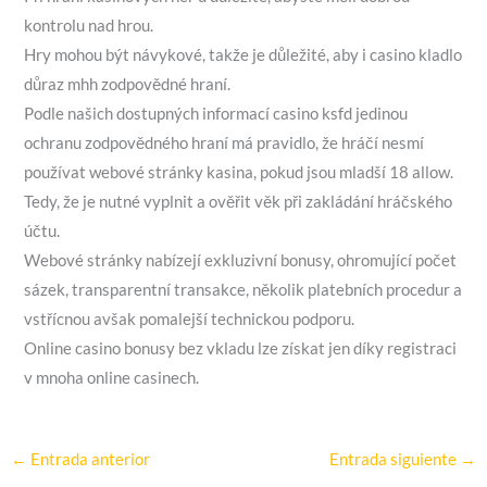
kontrolu nad hrou.
Hry mohou být návykové, takže je důležité, aby i casino kladlo
důraz mhh zodpovědné hraní.
Podle našich dostupných informací casino ksfd jedinou
ochranu zodpovědného hraní má pravidlo, že hráčí nesmí
používat webové stránky kasina, pokud jsou mladší 18 allow.
Tedy, že je nutné vyplnit a ověřit věk při zakládání hráčského
účtu.
Webové stránky nabízejí exkluzivní bonusy, ohromující počet
sázek, transparentní transakce, několik platebních procedur a
vstřícnou avšak pomalejší technickou podporu.
Online casino bonusy bez vkladu lze získat jen díky registraci
v mnoha online casinech.
←
Entrada anterior
Entrada siguiente
→