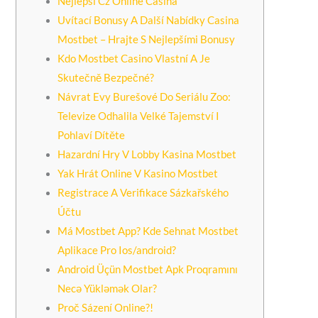
Nejlepší Cz Online Casina
Uvítací Bonusy A Další Nabídky Casina
Mostbet – Hrajte S Nejlepšími Bonusy
Kdo Mostbet Casino Vlastní A Je
Skutečně Bezpečné?
Návrat Evy Burešové Do Seriálu Zoo:
Televize Odhalila Velké Tajemství I
Pohlaví Dítěte
Hazardní Hry V Lobby Kasina Mostbet
Yak Hrát Online V Kasino Mostbet
Registrace A Verifikace Sázkařského
Účtu
Má Mostbet App? Kde Sehnat Mostbet
Aplikace Pro Ios/android?
Android Üçün Mostbet Apk Proqramını
Necə Yükləmək Olar?
Proč Sázení Online?!