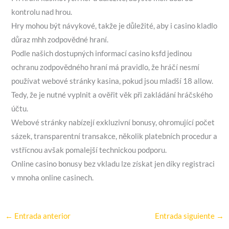
kontrolu nad hrou.
Hry mohou být návykové, takže je důležité, aby i casino kladlo
důraz mhh zodpovědné hraní.
Podle našich dostupných informací casino ksfd jedinou
ochranu zodpovědného hraní má pravidlo, že hráčí nesmí
používat webové stránky kasina, pokud jsou mladší 18 allow.
Tedy, že je nutné vyplnit a ověřit věk při zakládání hráčského
účtu.
Webové stránky nabízejí exkluzivní bonusy, ohromující počet
sázek, transparentní transakce, několik platebních procedur a
vstřícnou avšak pomalejší technickou podporu.
Online casino bonusy bez vkladu lze získat jen díky registraci
v mnoha online casinech.
←
Entrada anterior
Entrada siguiente
→