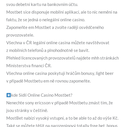
svou debetní kartu na bankovním účtu.
Mostbet sice disponuje mobilní aplikací, ale to nic nemění na
faktu, že se jedná o nelegální online casino.
Zapomeňte em Mostbet a zvolte raději osvědčeného
provozovatele.
Všechna v ČR legální online casina můžete navštěvovat
z mobilních telefonů a plnohodnotně se bavit.
Přehled licencovaných provozovatelů najdete mhh stránkách
Ministerstva financí ČR.
Všechna online casina poskytují hráčům bonusy, light beer
v případě Mostbetu em ně rovnou zapomeňte.
kde Sídlí Online Casino Mostbet?
Nenechte sony ericsson v případě Mostbetu zmást tím, že
jsou stránky v češtině.
MostBet nabízí vysoký vstupní, a to be able to až do výše Kč.
Také se můžete těšit na narozeninový totally free bet, bonus