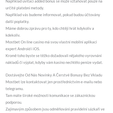
Například uvítací added bonus se může vztahovat pouze na
určité platební metody.
Například vás budeme informovat, pokud budou účtovány
další poplatky.
Máme dobrou zprávu pro ty, kdo chtějí hrát kdykoliv a
kdekoliv.
Mostbet On line casino má svou vlastní mobilní aplikaci
expert Android i iOS.
Kromě toho byste se těžko dožadovali nějakého vyrovnání
nákladů či výplat, kdyby vám kasino nechtělo peníze vydat.
Dostávejte Od Nás Novinky A Čerstvé Bonusy Bez Vkladu
Mostbet lze kontaktovat jen prostřednictvím e-mailu nebo
telegramu.
Tam máte široké možnosti komunikace se zákaznickou
podporou.
Zajímavým způsobem jsou odměňováni pravidelní sázkaři ve