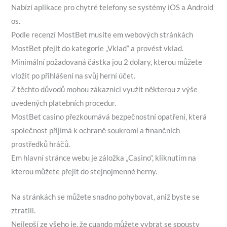
Nabízí aplikace pro chytré telefony se systémy iOS a Android
os.
Podle recenzí MostBet musíte em webových stránkách
MostBet přejít do kategorie „Vklad“ a provést vklad.
Minimální požadovaná částka jou 2 dolary, kterou můžete
vložit po přihlášení na svůj herní účet.
Z těchto důvodů mohou zákazníci využít některou z výše
uvedených platebních procedur.
MostBet casino přezkoumává bezpečnostní opatření, která
společnost přijímá k ochraně soukromí a finančních
prostředků hráčů.
Em hlavní stránce webu je záložka „Casino“, kliknutím na
kterou můžete přejít do stejnojmenné herny.
Na stránkách se můžete snadno pohybovat, aniž byste se
ztratili.
Nejlepší ze všeho je, že cuando můžete vybrat se spousty