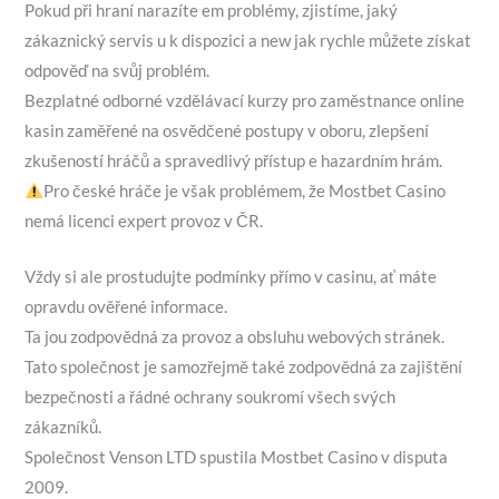
Pokud při hraní narazíte em problémy, zjistíme, jaký
zákaznický servis u k dispozici a new jak rychle můžete získat
odpověď na svůj problém.
Bezplatné odborné vzdělávací kurzy pro zaměstnance online
kasin zaměřené na osvědčené postupy v oboru, zlepšení
zkušeností hráčů a spravedlivý přístup e hazardním hrám.
Pro české hráče je však problémem, že Mostbet Casino
nemá licenci expert provoz v ČR.
Vždy si ale prostudujte podmínky přímo v casinu, ať máte
opravdu ověřené informace.
Ta jou zodpovědná za provoz a obsluhu webových stránek.
Tato společnost je samozřejmě také zodpovědná za zajištění
bezpečnosti a řádné ochrany soukromí všech svých
zákazníků.
Společnost Venson LTD spustila Mostbet Casino v disputa
2009.