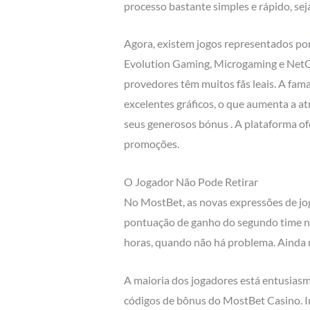
processo bastante simples e rápido, seja
Agora, existem jogos representados por
Evolution Gaming, Microgaming e NetGa
provedores têm muitos fãs leais. A fama
excelentes gráficos, o que aumenta a a
seus generosos bónus . A plataforma of
promoções.
O Jogador Não Pode Retirar
No MostBet, as novas expressões de jog
pontuação de ganho do segundo time na
horas, quando não há problema. Ainda nã
A maioria dos jogadores está entusiasm
códigos de bônus do MostBet Casino. Ins