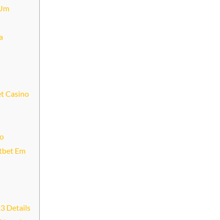
 Um
a
t Casino
vo
tbet Em
3 Details