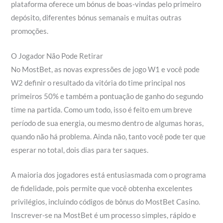
plataforma oferece um bónus de boas-vindas pelo primeiro
depósito, diferentes bónus semanais e muitas outras
promoções.
O Jogador Não Pode Retirar
No MostBet, as novas expressões de jogo W1 e você pode
W2 definir o resultado da vitória do time principal nos
primeiros 50% e também a pontuação de ganho do segundo
time na partida. Como um todo, isso é feito em um breve
período de sua energia, ou mesmo dentro de algumas horas,
quando não há problema. Ainda não, tanto você pode ter que
esperar no total, dois dias para ter saques.
A maioria dos jogadores está entusiasmada com o programa
de fidelidade, pois permite que você obtenha excelentes
privilégios, incluindo códigos de bônus do MostBet Casino.
Inscrever-se na MostBet é um processo simples, rápido e