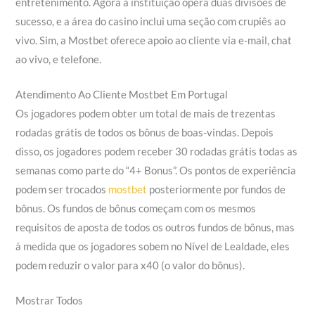
entretenimento. Agora a instituição opera duas divisões de
sucesso, e a área do casino inclui uma seção com crupiês ao
vivo. Sim, a Mostbet oferece apoio ao cliente via e-mail, chat
ao vivo, e telefone.
Atendimento Ao Cliente Mostbet Em Portugal
Os jogadores podem obter um total de mais de trezentas
rodadas grátis de todos os bônus de boas-vindas. Depois
disso, os jogadores podem receber 30 rodadas grátis todas as
semanas como parte do “4+ Bonus”. Os pontos de experiência
podem ser trocados
mostbet
posteriormente por fundos de
bônus. Os fundos de bônus começam com os mesmos
requisitos de aposta de todos os outros fundos de bônus, mas
à medida que os jogadores sobem no Nível de Lealdade, eles
podem reduzir o valor para x40 (o valor do bônus).
Mostrar Todos