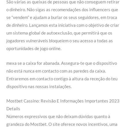
São várias as queixas de pessoas que não conseguem retirar
o dinheiro. Não sigas as recomendações dos influencers que
se “vendem” e ajudam a burlar os seus seguidores, em troca
de dinheiro. Lançamos esta iniciativa com o objetivo de criar
um sistema global de autoexclusão, que permitirá que os
jogadores vulneráveis bloqueiem o seu acesso a todas as
oportunidades de jogo online.
mexa se a caixa for abanada. Assegura-te que o dispositivo
não está nunca em contacto com as paredes da caixa.
Entraremos em contacto contigo à altura da receção do teu
dispositivo nas nossas instalações.
Mostbet Cassino: Revisão E Informações Importantes 2023
Details
Números expressivos que não deixam dúvidas quanto à
grandeza do Mostbet. O site oferece novos incentivos, uma