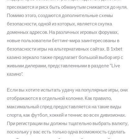
пресекаются и риск быть обманутым снижается до нуля.
Помимо этого, создаются дополнительные схемы
безопасности, одной из которых, является скупка
доменных адресов. На различных игровых форумах,
новые пользователи беттинг-мира заинтересованы в
безопасности игры на альтернативных сайтах. В 1xbet
казино зеркало также предлагает большой выбор игр с
живыми дилерами, представленными в разделе “Live
казино”.
Если вы хотите испытать удачу на популярные игры, они
отображаются в отдельной колонке. Как правило,
максимальный спред предоставляется на такие виды
спорта, как футбол, хоккей и теннис во всех дивизионах.
При регистрации вы должны тщательно выбрать валюту,
поскольку у вас есть только одна возможность сделать