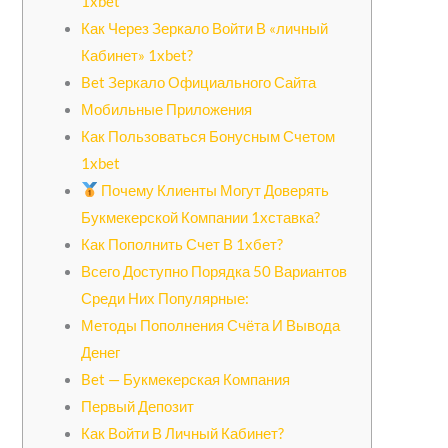
1xbet
Как Через Зеркало Войти В «личный
Кабинет» 1xbet?
Bet Зеркало Официального Сайта
Мобильные Приложения
Как Пользоваться Бонусным Счетом
1xbet
Почему Клиенты Могут Доверять
Букмекерской Компании 1xставка?
Как Пополнить Счет В 1хбет?
Всего Доступно Порядка 50 Вариантов
Среди Них Популярные:
Методы Пополнения Счёта И Вывода
Денег
Bet — Букмекерская Компания
Первый Депозит
Как Войти В Личный Кабинет?