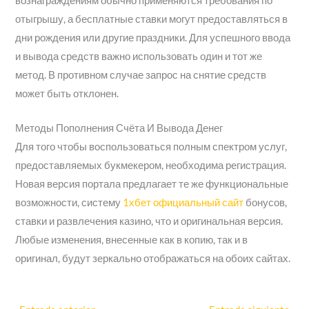
вознаграждениям обычно применяются требования по
отыгрышу, а бесплатные ставки могут предоставляться в
дни рождения или другие праздники. Для успешного ввода
и вывода средств важно использовать один и тот же
метод. В противном случае запрос на снятие средств
может быть отклонен.
Методы Пополнения Счёта И Вывода Денег
Для того чтобы воспользоваться полным спектром услуг,
предоставляемых букмекером, необходима регистрация.
Новая версия портала предлагает те же функциональные
возможности, систему
1хбет официальный сайт
бонусов,
ставки и развлечения казино, что и оригинальная версия.
Любые изменения, внесенные как в копию, так и в
оригинал, будут зеркально отображаться на обоих сайтах.