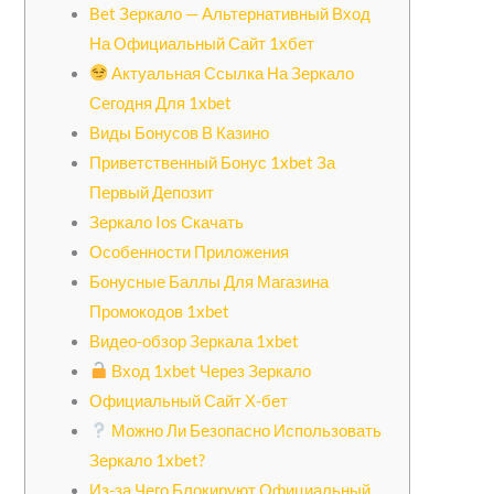
Bet Зеркало — Альтернативный Вход
На Официальный Сайт 1хбет
Актуальная Ссылка На Зеркало
Сегодня Для 1xbet
Виды Бонусов В Казино
Приветственный Бонус 1xbet За
Первый Депозит
Зеркало Ios Скачать
Особенности Приложения
Бонусные Баллы Для Магазина
Промокодов 1xbet
Видео-обзор Зеркала 1xbet
Вход 1xbet Через Зеркало
Официальный Сайт Х-бет
Можно Ли Безопасно Использовать
Зеркало 1xbet?
Из-за Чего Блокируют Официальный