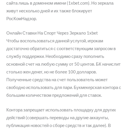
сайта лишь в доменном имени (1xbet.com). Но зеркала
живут несколько дней и их также блокирует
РосКомНадзор.
Онлайн Ставки На Спорт Через Зеркало 1xbet
Чтобы воспользоваться данной услугой, игрокам
достаточно обратиться с соответствующим запросом в
службу поддержки. Необходимо сразу пополнить
основной счет на любую сумму от 50 центов. БК начислит
столько жен денег, но не более 100 долларов.
Полученные средства на счет пользователь может
свободно использовать для пари. Букмекерская контора с
большим количеством предложений для ставок.
Контора запрещает использовать площадку для других
действий (совершать переводы на другие аккаунты,
публикация новостей о сборе средств и так далее). В