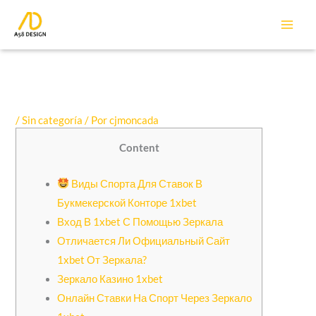
Ir
al
contenido
/
Sin categoría
/ Por
cjmoncada
Content
Виды Спорта Для Ставок В
Букмекерской Конторе 1xbet
Вход В 1xbet С Помощью Зеркала
Отличается Ли Официальный Сайт
1xbet От Зеркала?
Зеркало Казино 1xbet
Онлайн Ставки На Спорт Через Зеркало