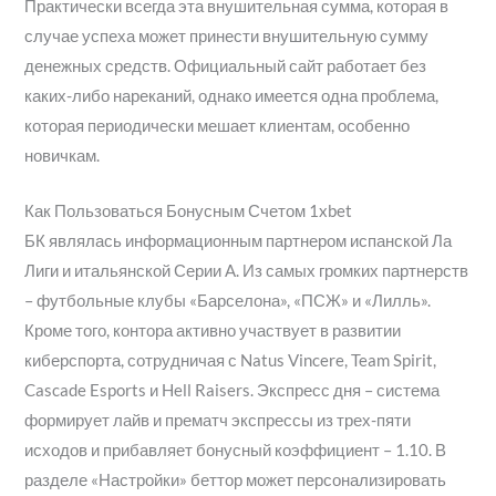
Практически всегда эта внушительная сумма, которая в
случае успеха может принести внушительную сумму
денежных средств. Официальный сайт работает без
каких-либо нареканий, однако имеется одна проблема,
которая периодически мешает клиентам, особенно
новичкам.
Как Пользоваться Бонусным Счетом 1xbet
БК являлась информационным партнером испанской Ла
Лиги и итальянской Серии A. Из самых громких партнерств
– футбольные клубы «Барселона», «ПСЖ» и «Лилль».
Кроме того, контора активно участвует в развитии
киберспорта, сотрудничая с Natus Vincere, Team Spirit,
Cascade Esports и Hell Raisers. Экспресс дня – система
формирует лайв и прематч экспрессы из трех-пяти
исходов и прибавляет бонусный коэффициент – 1.10. В
разделе «Настройки» беттор может персонализировать