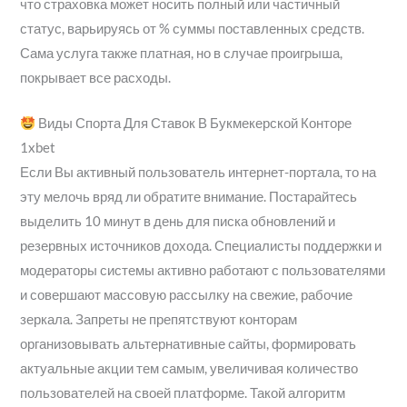
что страховка может носить полный или частичный
статус, варьируясь от % суммы поставленных средств.
Сама услуга также платная, но в случае проигрыша,
покрывает все расходы.
Виды Спорта Для Ставок В Букмекерской Конторе
1xbet
Если Вы активный пользователь интернет-портала, то на
эту мелочь вряд ли обратите внимание. Постарайтесь
выделить 10 минут в день для писка обновлений и
резервных источников дохода. Специалисты поддержки и
модераторы системы активно работают с пользователями
и совершают массовую рассылку на свежие, рабочие
зеркала. Запреты не препятствуют конторам
организовывать альтернативные сайты, формировать
актуальные акции тем самым, увеличивая количество
пользователей на своей платформе. Такой алгоритм