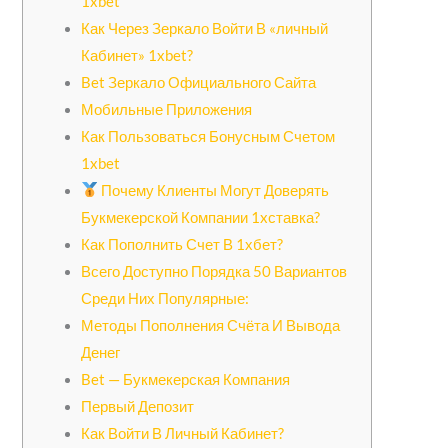
1xbet
Как Через Зеркало Войти В «личный
Кабинет» 1xbet?
Bet Зеркало Официального Сайта
Мобильные Приложения
Как Пользоваться Бонусным Счетом
1xbet
Почему Клиенты Могут Доверять
Букмекерской Компании 1xставка?
Как Пополнить Счет В 1хбет?
Всего Доступно Порядка 50 Вариантов
Среди Них Популярные:
Методы Пополнения Счёта И Вывода
Денег
Bet — Букмекерская Компания
Первый Депозит
Как Войти В Личный Кабинет?