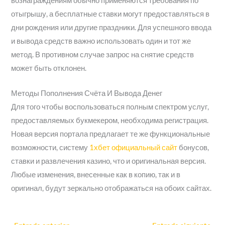
вознаграждениям обычно применяются требования по
отыгрышу, а бесплатные ставки могут предоставляться в
дни рождения или другие праздники. Для успешного ввода
и вывода средств важно использовать один и тот же
метод. В противном случае запрос на снятие средств
может быть отклонен.
Методы Пополнения Счёта И Вывода Денег
Для того чтобы воспользоваться полным спектром услуг,
предоставляемых букмекером, необходима регистрация.
Новая версия портала предлагает те же функциональные
возможности, систему
1хбет официальный сайт
бонусов,
ставки и развлечения казино, что и оригинальная версия.
Любые изменения, внесенные как в копию, так и в
оригинал, будут зеркально отображаться на обоих сайтах.