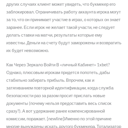
других случаях клиент может увидеть, что букмекер его
заблокировал. Ограничивать работу аккаунта игрока могут
за то, что он принимает участие в играх, о которых он знает
заранее. Если игрок не желает такой участи, не следует
делать ставки на матчи, результаты которые ему
известны. Деньги на счету будут заморожены и возвратить
их будет невозможно.
Как Через Зеркало Войти В «личный Кабинет» 1xbet?
Однако, плюсовым игрокам придется попотеть, дабы
стабильно забирать прибыль. Впрочем, как и
затягиванием повторной идентификации, когда служба
безопасности раз за разом просит прислать новые
документы (почему нельзя предоставить весь список
сразу?). А вот удержание ранее компенсированной
комиссии, поражает. [newline]Именно по этой причине
многие вынуждены искать другого букмекера. Тотализатор