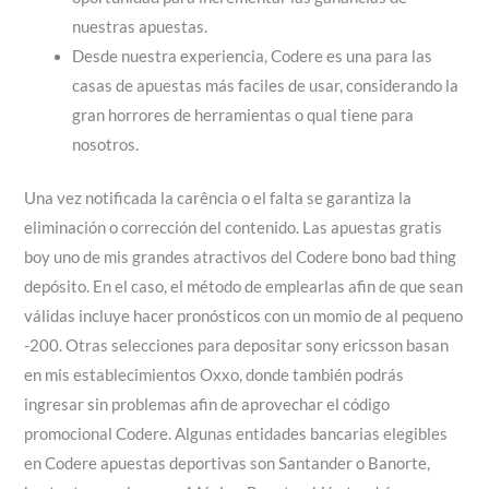
nuestras apuestas.
Desde nuestra experiencia, Codere es una para las
casas de apuestas más faciles de usar, considerando la
gran horrores de herramientas o qual tiene para
nosotros.
Una vez notificada la carência o el falta se garantiza la
eliminación o corrección del contenido. Las apuestas gratis
boy uno de mis grandes atractivos del Codere bono bad thing
depósito. En el caso, el método de emplearlas afin de que sean
válidas incluye hacer pronósticos con un momio de al pequeno
-200. Otras selecciones para depositar sony ericsson basan
en mis establecimientos Oxxo, donde también podrás
ingresar sin problemas afin de aprovechar el código
promocional Codere. Algunas entidades bancarias elegibles
en Codere apuestas deportivas son Santander o Banorte,