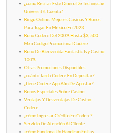
¿cómo Retirar Este Dinero De Technische
Universit?t Cuenta? ​
Bingo Online: Mejores Casinos Y Bonos
Para Jugar En México En 2023
Bono Codere Del 200% Hasta $3, 500
Mxn Código Promocional Codere
Bono De Bienvenida Fantastic Ivy Casino
100%
Otras Promociones Disponibles
¿cuánto Tarda Codere En Depositar?
¿tiene Codere App Afin De Apostar?
Bonos Especiales Sobre Casino
Ventajas Y Desventajas De Casino
Codere
¿cómo Ingresar Crédito En Codere?
Servicio De Atención Al Cliente
¿cómo Funciona Un Handicap En Las