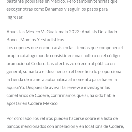
bastante populares en México. Pero también tendrías que
escoger otras como Banamex y seguir los pasos para
ingresar.
Apuestas México Vs Guatemala 2023: Análisis Detallado
Bonos, Momios Y Estadísticas
Los cupones que encontrarás en las tiendas que componen el
propio catálogo puede consistir en una chollo o en el código
promocional Codere. Las ofertas ze ofrecen al público en
general, sumado a el descuento u el beneficio lo proporciona
la tienda de manera automática al momento para hacer la
aquisi??o. Después de avivar la review e investigar las
cometarios de Codere, confirmamos que sí, ha sido fiable
apostar en Codere México.
Por otro lado, los retiros pueden hacerse sobre ela lista de
bancos mencionados con antelacion y en locations de Codere,