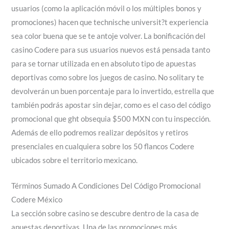
usuarios (como la aplicación móvil o los múltiples bonos y
promociones) hacen que technische universit?t experiencia
sea color buena que se te antoje volver. La bonificación del
casino Codere para sus usuarios nuevos está pensada tanto
para se tornar utilizada en en absoluto tipo de apuestas
deportivas como sobre los juegos de casino. No solitary te
devolverán un buen porcentaje para lo invertido, estrella que
también podrás apostar sin dejar, como es el caso del código
promocional que ght obsequia $500 MXN con tu inspección.
Además de ello podremos realizar depósitos y retiros
presenciales en cualquiera sobre los 50 flancos Codere
ubicados sobre el territorio mexicano.
Términos Sumado A Condiciones Del Código Promocional
Codere México
La sección sobre casino se descubre dentro de la casa de
apuestas deportivas. Una de las promociones más