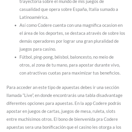
trayectoria sobre el mundo de mis juegos de
casualidad que opera sobre España, Italia sumado a
Latinoamérica.
Así como Codere cuenta con una magnífica ocasion en
el área de los deportes, se destaca através de sobre los
demás operadores por lograr una gran pluralidad de
juegos para casino.
Fútbol, ping-pong, béisbol, baloncesto, no meio de
otros, al zona de tu mano, para apostar durante vivo,
con atractivas cuotas para maximizar tus beneficios.
Para acceder an este tipo de apuestas debes ir una sección
llamada “Live”, en donde encontrarás una tabla disadvantage
diferentes opciones para apuestas. En la app Codere podrás
apostar en juegos de cartas, juegos de mesa, ruleta, slots
entre muchisimos otros. El bono de bienvenida pra Codere
apuestas sera una bonificación que el casino les otorga a los