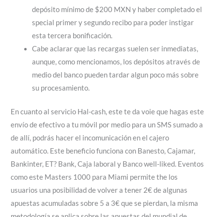
depósito mínimo de $200 MXN y haber completado el
special primer y segundo recibo para poder instigar
esta tercera bonificación.
Cabe aclarar que las recargas suelen ser inmediatas,
aunque, como mencionamos, los depósitos através de
medio del banco pueden tardar algun poco más sobre
su procesamiento.
En cuanto al servicio Hal-cash, este te da voie que hagas este
envío de efectivo a tu móvil por medio para un SMS sumado a
de allí, podrás hacer el incomunicación en el cajero
automático. Este beneficio funciona con Banesto, Cajamar,
Bankinter, ET? Bank, Caja laboral y Banco well-liked. Eventos
como este Masters 1000 para Miami permite the los
usuarios una posibilidad de volver a tener 2€ de algunas
apuestas acumuladas sobre 5 a 3€ que se pierdan, la misma
metodología se aplica sobre las apuestas del mundial de