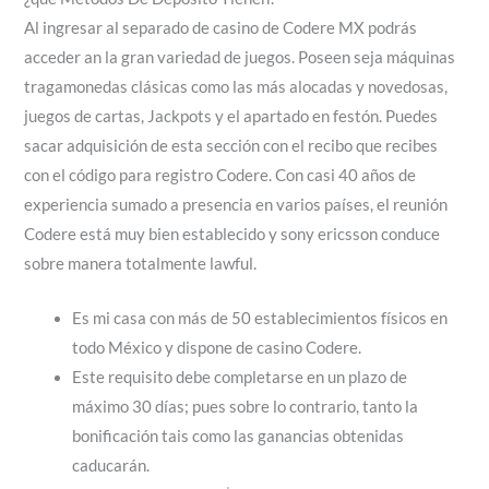
Al ingresar al separado de casino de Codere MX podrás
acceder an la gran variedad de juegos. Poseen seja máquinas
tragamonedas clásicas como las más alocadas y novedosas,
juegos de cartas, Jackpots y el apartado en festón. Puedes
sacar adquisición de esta sección con el recibo que recibes
con el código para registro Codere. Con casi 40 años de
experiencia sumado a presencia en varios países, el reunión
Codere está muy bien establecido y sony ericsson conduce
sobre manera totalmente lawful.
Es mi casa con más de 50 establecimientos físicos en
todo México y dispone de casino Codere.
Este requisito debe completarse en un plazo de
máximo 30 días; pues sobre lo contrario, tanto la
bonificación tais como las ganancias obtenidas
caducarán.