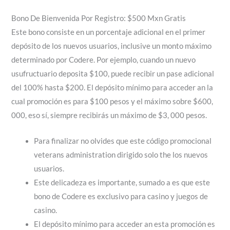
Bono De Bienvenida Por Registro: $500 Mxn Gratis
Este bono consiste en un porcentaje adicional en el primer
depósito de los nuevos usuarios, inclusive un monto máximo
determinado por Codere. Por ejemplo, cuando un nuevo
usufructuario deposita $100, puede recibir un pase adicional
del 100% hasta $200. El depósito mínimo para acceder an la
cual promoción es para $100 pesos y el máximo sobre $600,
000, eso sí, siempre recibirás un máximo de $3, 000 pesos.
Para finalizar no olvides que este código promocional
veterans administration dirigido solo the los nuevos
usuarios.
Este delicadeza es importante, sumado a es que este
bono de Codere es exclusivo para casino y juegos de
casino.
El depósito mínimo para acceder an esta promoción es