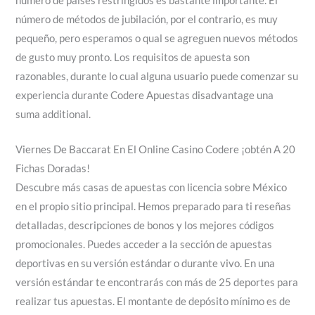
número de países restringidos es bastante importante. El
número de métodos de jubilación, por el contrario, es muy
pequeño, pero esperamos o qual se agreguen nuevos métodos
de gusto muy pronto. Los requisitos de apuesta son
razonables, durante lo cual alguna usuario puede comenzar su
experiencia durante Codere Apuestas disadvantage una
suma additional.
Viernes De Baccarat En El Online Casino Codere ¡obtén A 20
Fichas Doradas!
Descubre más casas de apuestas con licencia sobre México
en el propio sitio principal. Hemos preparado para ti reseñas
detalladas, descripciones de bonos y los mejores códigos
promocionales. Puedes acceder a la sección de apuestas
deportivas en su versión estándar o durante vivo. En una
versión estándar te encontrarás con más de 25 deportes para
realizar tus apuestas. El montante de depósito mínimo es de