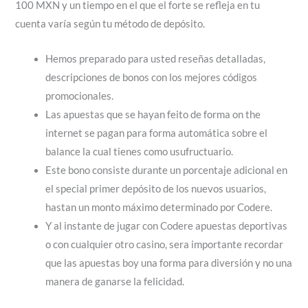
100 MXN y un tiempo en el que el forte se refleja en tu
cuenta varía según tu método de depósito.
Hemos preparado para usted reseñas detalladas,
descripciones de bonos con los mejores códigos
promocionales.
Las apuestas que se hayan feito de forma on the
internet se pagan para forma automática sobre el
balance la cual tienes como usufructuario.
Este bono consiste durante un porcentaje adicional en
el special primer depósito de los nuevos usuarios,
hastan un monto máximo determinado por Codere.
Y al instante de jugar con Codere apuestas deportivas
o con cualquier otro casino, sera importante recordar
que las apuestas boy una forma para diversión y no una
manera de ganarse la felicidad.