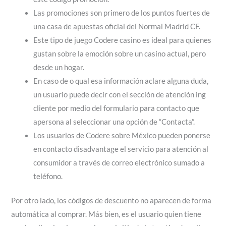
Las promociones son primero de los puntos fuertes de
una casa de apuestas oficial del Normal Madrid CF.
Este tipo de juego Codere casino es ideal para quienes
gustan sobre la emoción sobre un casino actual, pero
desde un hogar.
En caso de o qual esa información aclare alguna duda,
un usuario puede decir con el sección de atención ing
cliente por medio del formulario para contacto que
apersona al seleccionar una opción de “Contacta”.
Los usuarios de Codere sobre México pueden ponerse
en contacto disadvantage el servicio para atención al
consumidor a través de correo electrónico sumado a
teléfono.
Por otro lado, los códigos de descuento no aparecen de forma
automática al comprar. Más bien, es el usuario quien tiene