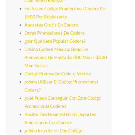
Cual Puedo Realizar?
Exclusivo Código Promocional Codere De
$500 Por Registrarte
Apuestas Gratis En Codere
Otras Promociones De Codere
¿por Qué Sera Popular Codere?
Casino Codere México: Bono De
Bienvenida De Hasta $5 000 Mxn + $500
Mxn Extras
Código Promoción Codere México
¿cómo Utilizar El Código Promocional
Codere?
¿qué Puedo Conseguir Con Este Código
Promocional Codere?
Recibe Two Hundred Fd En Deportes
Americanos Con Codere
¿cómo Inscribirse Con Código