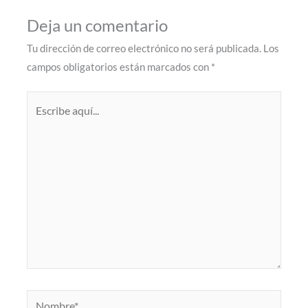
Deja un comentario
Tu dirección de correo electrónico no será publicada.
Los
campos obligatorios están marcados con
*
Escribe
aquí...
Nombre*