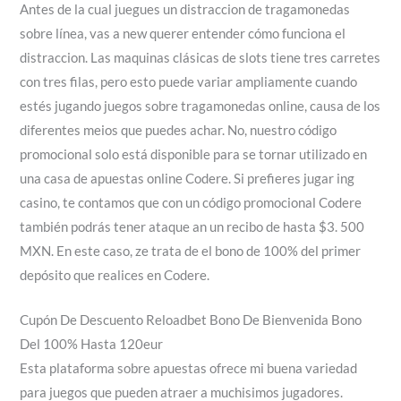
Antes de la cual juegues un distraccion de tragamonedas
sobre línea, vas a new querer entender cómo funciona el
distraccion. Las maquinas clásicas de slots tiene tres carretes
con tres filas, pero esto puede variar ampliamente cuando
estés jugando juegos sobre tragamonedas online, causa de los
diferentes meios que puedes achar. No, nuestro código
promocional solo está disponible para se tornar utilizado en
una casa de apuestas online Codere. Si prefieres jugar ing
casino, te contamos que con un código promocional Codere
también podrás tener ataque an un recibo de hasta $3. 500
MXN. En este caso, ze trata de el bono de 100% del primer
depósito que realices en Codere.
Cupón De Descuento Reloadbet Bono De Bienvenida Bono
Del 100% Hasta 120eur
Esta plataforma sobre apuestas ofrece mi buena variedad
para juegos que pueden atraer a muchisimos jugadores.