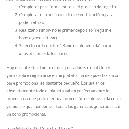
Completar para forma exitosa el proceso de registro.
Completar el transformación de verificació in para
poder retirar.
Realizar o simply no el primer depó sito (segú in el
bono a good activar).
Seleccionar la opció n “ Bono de bienvenida” paran
activar cierto de los bonos.
Hoy durante día el número de apostadores o qual tienen
ganas sobre registrarse en mi plataforma de apuestas sin un
pase promocional es bastante pequeño. Los usuarios
absolutamente todo el planeta saben perfectamente lo
provechosa que podra ser una promoción de bienvenida con lo
grandes o qual pueden ser todas las ganancias generadas con
un bono promocional.
¿qué Métodos De Depósito Tienen?