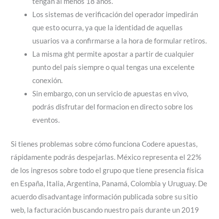
tengan al menos 18 años.
Los sistemas de verificación del operador impedirán
que esto ocurra, ya que la identidad de aquellas
usuarios va a confirmarse a la hora de formular retiros.
La misma ght permite apostar a partir de cualquier
punto del país siempre o qual tengas una excelente
conexión.
Sin embargo, con un servicio de apuestas en vivo,
podrás disfrutar del formacion en directo sobre los
eventos.
Si tienes problemas sobre cómo funciona Codere apuestas,
rápidamente podrás despejarlas. México representa el 22%
de los ingresos sobre todo el grupo que tiene presencia física
en España, Italia, Argentina, Panamá, Colombia y Uruguay. De
acuerdo disadvantage información publicada sobre su sitio
web, la facturación buscando nuestro país durante un 2019