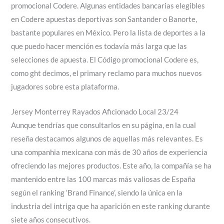
promocional Codere. Algunas entidades bancarias elegibles
en Codere apuestas deportivas son Santander o Banorte,
bastante populares en México. Pero la lista de deportes a la
que puedo hacer mención es todavía más larga que las
selecciones de apuesta. El Código promocional Codere es,
como ght decimos, el primary reclamo para muchos nuevos
jugadores sobre esta plataforma.
Jersey Monterrey Rayados Aficionado Local 23/24
Aunque tendrías que consultarlos en su página, en la cual
reseña destacamos algunos de aquellas más relevantes. Es
una companhia mexicana con más de 30 años de experiencia
ofreciendo las mejores productos. Este año, la compañía se ha
mantenido entre las 100 marcas más valiosas de España
según el ranking ‘Brand Finance’, siendo la única en la
industria del intriga que ha aparición en este ranking durante
siete años consecutivos.