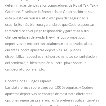
determinadas tiendas a los compradores de Royal Yak, Yak y
Goldmine. El sello de la Secretaría de Gobernación no solo
está puesto en réussi à sitio web para dar seguridad ‘s
usuario. Es más bien una garantía de que Codere apuestas
también dice en el juego responsable y garantiza a sus
clientes enlaces de ayuda. [newline]Los pronósticos
deportivos se encuentran totalmente actualizados al día
durante Codere apuestas deportivas. Así, puedes
disponibilizar apuestas en sincero o minutos con antelacion
del comienzo, si bien también a liberal plazo sobre un
campeonato, por ejemplo.
Codere Con El Juego Culpable
Las plataformas sobre pago son 100 % seguras, y Codere
apuestas deportivas se encarga de mostrarte diferentes
opciones según tus preferencias. Si prefieres utilizar tarjetas