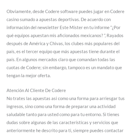
Obviamente, desde Codere software puedes jugar en Codere
casino sumado a apuestas deportivas. De acuerdo con
información del newsletter Este Míster en tu informe “¿Por
qué equipos apuestan mis aficionados mexicanos? ”, Rayados
después de América y Chivas, los clubes más populares del
país, es el tercer equipo que más apuestas tiene durante el
país. En algunos mercados claro que comandan todas las
cuotas de Codere; sin embargo, tampoco es un mandato que
tengan la mejor oferta.
Atención Al Cliente De Codere
No trates las apuestas asi como una forma para arriesgar tus
ingresos, sino como una forma de preparar una actividad
saludable tanto para usted como para tu entorno. Si tienes
dudas sobre algunas de las características y servicios que
anteriormente he descrito para ti, siempre puedes contactar