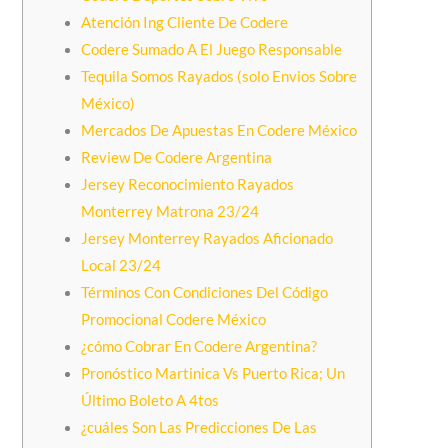
Atención Ing Cliente De Codere
Codere Sumado A El Juego Responsable
Tequila Somos Rayados (solo Envios Sobre
México)
Mercados De Apuestas En Codere México
Review De Codere Argentina
Jersey Reconocimiento Rayados
Monterrey Matrona 23/24
Jersey Monterrey Rayados Aficionado
Local 23/24
Términos Con Condiciones Del Código
Promocional Codere México
¿cómo Cobrar En Codere Argentina?
Pronóstico Martinica Vs Puerto Rica; Un
Último Boleto A 4tos
¿cuáles Son Las Predicciones De Las