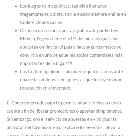
Los juegos de maquinitas, también llamados
tragamonedas o slots, son la opción siempre online en
Codere Online casino.
De acuerdo con un reportaje publicado por Forbes
México, Fogoso tiene el 51% del mercado para las
apuestas on-line en el país y hace algunos meses se
convirtió en uno de aquellas socios comerciales más
importantes de la Liga MX.
Las Codere opiniones coinciden o qual estamos ante
una de las viviendas de apuestas que incluye mayor
reputación en el mercado.
El Codere mercado pago te permite añadir fondos a new tu
cuenta afin de liberar promociones o apostar simplemente.
Sin embargo, con el servicio de apuestas en vivo, podrás
disfrutar del formacion en directo de los eventos. Llevar a
cabo el Codere registro implica un procedimiento facil para