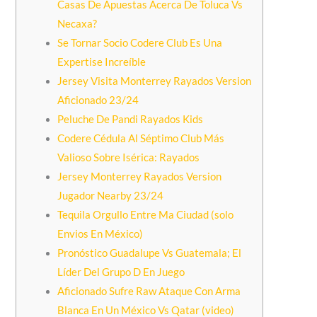
Casas De Apuestas Acerca De Toluca Vs
Necaxa?
Se Tornar Socio Codere Club Es Una
Expertise Increíble
Jersey Visita Monterrey Rayados Version
Aficionado 23/24
Peluche De Pandi Rayados Kids
Codere Cédula Al Séptimo Club Más
Valioso Sobre Isérica: Rayados
Jersey Monterrey Rayados Version
Jugador Nearby 23/24
Tequila Orgullo Entre Ma Ciudad (solo
Envios En México)
Pronóstico Guadalupe Vs Guatemala; El
Líder Del Grupo D En Juego
Aficionado Sufre Raw Ataque Con Arma
Blanca En Un México Vs Qatar (video)