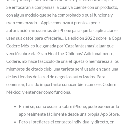
Se enfocarán a compañías la cual ya cuente con un producto,
con algun modelo que se ha comprobado o qual funciona y
ryan comenzado… Apple comenzará pronto a pedir
autorización an usuarios de iPhone para que las aplicaciones
usen sus datos para ofrecerle… La edición 2022 sobre la Copa
Codere México fue ganada por ‘Cazafantasmas’, ajuar que
venció sobre ela Gran Final the ‘Chilenos’. Adicionalmente,
Codere. mx hace fascículo de una etiqueta o membresía a los
miembros de citado club; una tarjeta será usada en cada una
de las tiendas de la red de negocios autorizados. Para
comenzar, ha sido importante conocer bien como es Codere
México; y entender cómo funciona.
En mi se, como usuario sobre iPhone, pude exonerar la
app realmente fácilmente desde una propia App Store.
Pero si prefieres el contacto individual y directo, en