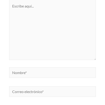
Escribe
aquí...
Nombre*
Correo
electrónico*