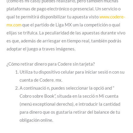
(como es mi caso) puedes realizarlo, pero también muchas
plataformas de pago electrónico o presencial. Un servicio o
qual te permitirá disponibilizar tu apuesta visto
www.codere-
mx.com
que el partido de Liga MX um la competición o qual
elijas se trifulca. La peculiaridad de las apuestas durante vivo
es que, además de arriesgar en tiempo real, también podrás
adoptar el juego a traves imágenes.
¿Cómo retirar dinero para Codere sin tarjeta?
Utiliza tu dispositivo celular para iniciar sesió n con su
cuenta de Codere. mx.
A continuació n, puedes seleccionar la opció and “
Cobro sobre Book”, situada en la secció n Mi cuenta
(menú exceptional derecho), e introducir la cantidad
para dinero que os gustaria retirar del balance de tu
obligación online.