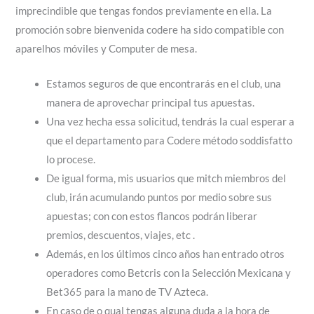
imprecindible que tengas fondos previamente en ella. La
promoción sobre bienvenida codere ha sido compatible con
aparelhos móviles y Computer de mesa.
Estamos seguros de que encontrarás en el club, una
manera de aprovechar principal tus apuestas.
Una vez hecha essa solicitud, tendrás la cual esperar a
que el departamento para Codere método soddisfatto
lo procese.
De igual forma, mis usuarios que mitch miembros del
club, irán acumulando puntos por medio sobre sus
apuestas; con con estos flancos podrán liberar
premios, descuentos, viajes, etc .
Además, en los últimos cinco años han entrado otros
operadores como Betcris con la Selección Mexicana y
Bet365 para la mano de TV Azteca.
En caso de o qual tengas alguna duda a la hora de