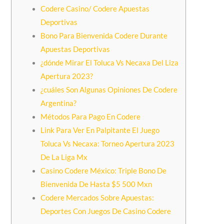
Codere Casino/ Codere Apuestas
Deportivas
Bono Para Bienvenida Codere Durante
Apuestas Deportivas
¿dónde Mirar El Toluca Vs Necaxa Del Liza
Apertura 2023?
¿cuáles Son Algunas Opiniones De Codere
Argentina?
Métodos Para Pago En Codere
Link Para Ver En Palpitante El Juego
Toluca Vs Necaxa: Torneo Apertura 2023
De La Liga Mx
Casino Codere México: Triple Bono De
Bienvenida De Hasta $5 500 Mxn
Codere Mercados Sobre Apuestas:
Deportes Con Juegos De Casino Codere